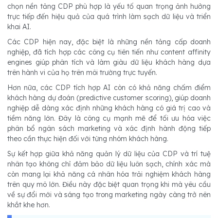
chọn nền tảng CDP phù hợp là yếu tố quan trọng ảnh hưởng
trực tiếp đến hiệu quả của quá trình làm sạch dữ liệu và triển
khai AI.
Các CDP hiện nay, đặc biệt là những nền tảng cấp doanh
nghiệp, đã tích hợp các công cụ tiên tiến như content affinity
engines giúp phân tích và làm giàu dữ liệu khách hàng dựa
trên hành vi của họ trên môi trường trực tuyến.
Hơn nữa, các CDP tích hợp AI còn có khả năng chấm điểm
khách hàng dự đoán (predictive customer scoring), giúp doanh
nghiệp dễ dàng xác định những khách hàng có giá trị cao và
tiềm năng lớn. Đây là công cụ mạnh mẽ để tối ưu hóa việc
phân bổ ngân sách marketing và xác định hành động tiếp
theo cần thực hiện đối với từng nhóm khách hàng.
Sự kết hợp giữa khả năng quản lý dữ liệu của CDP và trí tuệ
nhân tạo không chỉ đảm bảo dữ liệu luôn sạch, chính xác mà
còn mang lại khả năng cá nhân hóa trải nghiệm khách hàng
trên quy mô lớn. Điều này đặc biệt quan trọng khi mà yêu cầu
về sự đổi mới và sáng tạo trong marketing ngày càng trở nên
khắt khe hơn.