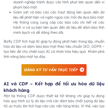
doanh nghiệp tránh được các hình phạt liên quan đến vi
phạm bảo mật.
Giám sát và báo cáo các hoạt động liên quan đến dữ
liệu để phát hiện và ngăn ngừa các mối đe dọa bảo mật.
Hệ thống cũng cung cấp các báo cáo chi tiết về các
hành vi và sự kiện liên quan đến dữ liệu để đảm bảo tính
minh bạch và dễ dàng theo dõi.
Bizfly CDP tích hợp AI giúp tự động phát hiện trùng lặp, chuẩn
hóa dữ liệu và đảm bảo bảo mật theo tiêu chuẩn ISO, GDPR –
tạo tiền đề cho chiến lược AI cá nhân hóa hiệu quả. Khám phá
tính năng bảo mật tại đây.
ĐĂNG KÝ TƯ VẤN TRỰC TIẾP
AI và CDP – Kết hợp để tối ưu hóa dữ liệu
khách hàng
Một hệ thống CDP được thiết kế tốt không chỉ giúp tự động
hóa quy trình xử lý dữ liệu mà còn đảm bảo chất lượng dữ liệu
tối ưu trước khi tích hợp vào các nền tảng khác. Vì thế, việc lựa