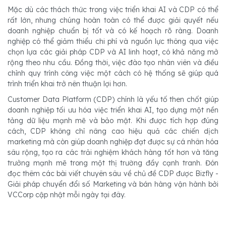
Mặc dù các thách thức trong việc triển khai AI và CDP có thể
rất lớn, nhưng chúng hoàn toàn có thể được giải quyết nếu
doanh nghiệp chuẩn bị tốt và có kế hoạch rõ ràng. Doanh
nghiệp có thể giảm thiểu chi phí và nguồn lực thông qua việc
chọn lựa các giải pháp CDP và AI linh hoạt, có khả năng mở
rộng theo nhu cầu. Đồng thời, việc đào tạo nhân viên và điều
chỉnh quy trình công việc một cách có hệ thống sẽ giúp quá
trình triển khai trở nên thuận lợi hơn.
Customer Data Platform (CDP) chính là yếu tố then chốt giúp
doanh nghiệp tối ưu hóa việc triển khai AI, tạo dựng một nền
tảng dữ liệu mạnh mẽ và bảo mật. Khi được tích hợp đúng
cách, CDP không chỉ nâng cao hiệu quả các chiến dịch
marketing mà còn giúp doanh nghiệp đạt được sự cá nhân hóa
sâu rộng, tạo ra các trải nghiệm khách hàng tốt hơn và tăng
trưởng mạnh mẽ trong một thị trường đầy cạnh tranh. Đón
đọc thêm các bài viết chuyên sâu về chủ đề CDP được Bizfly -
Giải pháp chuyển đổi số Marketing và bán hàng vận hành bởi
VCCorp cập nhật mỗi ngày tại đây.