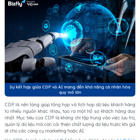
Sự kết hợp giữa CDP và AI mang đến khả năng cá nhân hóa
quy mô lớn
CDP là nền tảng giúp tổng hợp và tích hợp dữ liệu khách hàng
từ nhiều nguồn khác nhau, tạo ra một hồ sơ khách hàng duy
nhất. Mục tiêu của CDP là không chỉ tập trung vào việc lưu trữ,
quản lý dữ liệu mà còn cải thiện chất lượng dữ liệu trước khi gửi
đi cho các công cụ marketing hoặc AI.