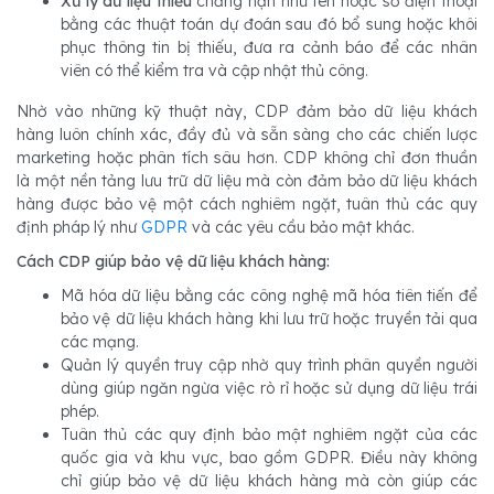
Xử lý dữ liệu thiếu
chẳng hạn như tên hoặc số điện thoại
bằng các thuật toán dự đoán sau đó bổ sung hoặc khôi
phục thông tin bị thiếu, đưa ra cảnh báo để các nhân
viên có thể kiểm tra và cập nhật thủ công.
Nhờ vào những kỹ thuật này, CDP đảm bảo dữ liệu khách
hàng luôn chính xác, đầy đủ và sẵn sàng cho các chiến lược
marketing hoặc phân tích sâu hơn. CDP không chỉ đơn thuần
là một nền tảng lưu trữ dữ liệu mà còn đảm bảo dữ liệu khách
hàng được bảo vệ một cách nghiêm ngặt, tuân thủ các quy
định pháp lý như
GDPR
và các yêu cầu bảo mật khác.
Cách CDP giúp bảo vệ dữ liệu khách hàng:
Mã hóa dữ liệu bằng các công nghệ mã hóa tiên tiến để
bảo vệ dữ liệu khách hàng khi lưu trữ hoặc truyền tải qua
các mạng.
Quản lý quyền truy cập nhờ quy trình phân quyền người
dùng giúp ngăn ngừa việc rò rỉ hoặc sử dụng dữ liệu trái
phép.
Tuân thủ các quy định bảo mật nghiêm ngặt của các
quốc gia và khu vực, bao gồm GDPR. Điều này không
chỉ giúp bảo vệ dữ liệu khách hàng mà còn giúp các