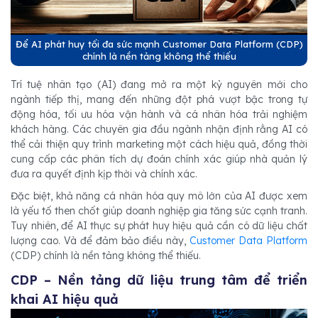
Để AI phát huy tối đa sức mạnh Customer Data Platform (CDP)
chính là nền tảng không thể thiếu
Trí tuệ nhân tạo (AI) đang mở ra một kỷ nguyên mới cho
ngành tiếp thị, mang đến những đột phá vượt bậc trong tự
động hóa, tối ưu hóa vận hành và cá nhân hóa trải nghiệm
khách hàng. Các chuyên gia đầu ngành nhận định rằng AI có
thể cải thiện quy trình marketing một cách hiệu quả, đồng thời
cung cấp các phân tích dự đoán chính xác giúp nhà quản lý
đưa ra quyết định kịp thời và chính xác.
Đặc biệt, khả năng cá nhân hóa quy mô lớn của AI được xem
là yếu tố then chốt giúp doanh nghiệp gia tăng sức cạnh tranh.
Tuy nhiên, để AI thực sự phát huy hiệu quả cần có dữ liệu chất
lượng cao. Và để đảm bảo điều này,
Customer Data Platform
(CDP) chính là nền tảng không thể thiếu.
CDP – Nền tảng dữ liệu trung tâm để triển
khai AI hiệu quả