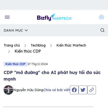
Về trang chủ Bizfly
DANH MỤC
Trang chủ
Techblog
Kiến thức Martech
Kiến thức CDP
Kiến thức CDP
27 Thg 11 2024
CDP ''mở đường'' cho AI phát huy tối đa sức
mạnh
Nguyễn Hữu Dũng
Chia sẻ bài viết