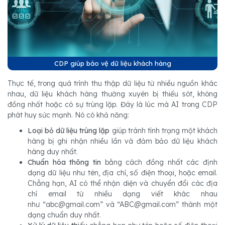
CDP giúp bảo vệ dữ liệu khách hàng
Thực tế, trong quá trình thu thập dữ liệu từ nhiều nguồn khác
nhau, dữ liệu khách hàng thường xuyên bị thiếu sót, không
đồng nhất hoặc có sự trùng lặp. Đây là lúc mà AI trong CDP
phát huy sức mạnh. Nó có khả năng:
Loại bỏ dữ liệu trùng lặp
giúp tránh tình trạng một khách
hàng bị ghi nhận nhiều lần và đảm bảo dữ liệu khách
hàng duy nhất.
Chuẩn hóa thông tin
bằng cách đồng nhất các định
dạng dữ liệu như tên, địa chỉ, số điện thoại, hoặc email.
Chẳng hạn, AI có thể nhận diện và chuyển đổi các địa
chỉ email từ nhiều dạng viết khác nhau
như “abc@gmail.com” và “ABC@gmail.com” thành một
dạng chuẩn duy nhất.