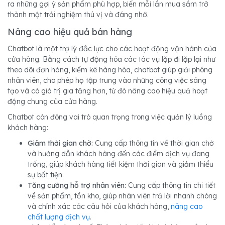
ra những gợi ý sản phẩm phù hợp, biến mỗi lần mua sắm trở
thành một trải nghiệm thú vị và đáng nhớ.
Nâng cao hiệu quả bán hàng
Chatbot là một trợ lý đắc lực cho các hoạt động vận hành của
cửa hàng. Bằng cách tự động hóa các tác vụ lặp đi lặp lại như
theo dõi đơn hàng, kiểm kê hàng hóa, chatbot giúp giải phóng
nhân viên, cho phép họ tập trung vào những công việc sáng
tạo và có giá trị gia tăng hơn, từ đó nâng cao hiệu quả hoạt
động chung của cửa hàng.
Chatbot còn đóng vai trò quan trọng trong việc quản lý luồng
khách hàng:
Giảm thời gian chờ:
Cung cấp thông tin về thời gian chờ
và hướng dẫn khách hàng đến các điểm dịch vụ đang
trống, giúp khách hàng tiết kiệm thời gian và giảm thiểu
sự bất tiện.
Tăng cường hỗ trợ nhân viên:
Cung cấp thông tin chi tiết
về sản phẩm, tồn kho, giúp nhân viên trả lời nhanh chóng
và chính xác các câu hỏi của khách hàng,
nâng cao
chất lượng dịch vụ
.