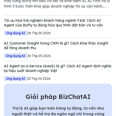
Hãy cùng Bizfly tìm hiểu chi tiết về khái niệm AI AI First và lộ
trình 5 bước triển khai giúp doanh nghiệp tối ưu vận hành,
giảm chi phí và nâng cao năng lực cạnh tranh trong thị trường
đầy biến động.
Tối ưu hóa trải nghiệm khách hàng ngành F&B: Cách AI
Agent của Bizfly tự động hóa quy trình đặt bàn và tư vấn
Ứng dụng AI
28 Thg 05 2026
AI Customer Insight trong CRM là gì? Cách khai thác insight
để tăng doanh thu
Ứng dụng AI
26 Thg 05 2026
AI Agent as a Service (AaaS) là gì? Cách AI Agent định nghĩa
lại hiệu suất doanh nghiệp Việt
Ứng dụng AI
23 Thg 04 2026
Giải pháp BizChatAI
Trợ lý AI giúp bạn bán hàng tự động, tư vấn như
người thật và hỗ trợ đa ngôn ngữ chỉ trong vòng