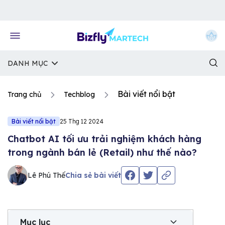
Về trang chủ Bizfly
DANH MỤC
Bài viết nổi bật
Trang chủ
Techblog
Bài viết nổi bật
25 Thg 12 2024
Chatbot AI tối ưu trải nghiệm khách hàng
trong ngành bán lẻ (Retail) như thế nào?
Lê Phú Thế
Chia sẻ bài viết
Mục lục