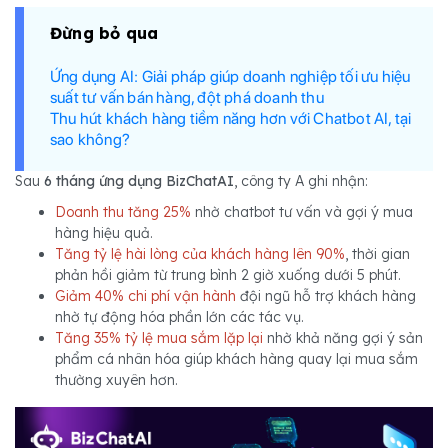
Đừng bỏ qua
Ứng dụng AI: Giải pháp giúp doanh nghiệp tối ưu hiệu
suất tư vấn bán hàng, đột phá doanh thu
Thu hút khách hàng tiềm năng hơn với Chatbot AI, tại
sao không?
Sau
6 tháng ứng dụng BizChatAI
, công ty A ghi nhận:
Doanh thu tăng 25%
nhờ chatbot tư vấn và gợi ý mua
hàng hiệu quả.
Tăng tỷ lệ hài lòng của khách hàng lên 90%
, thời gian
phản hồi giảm từ trung bình 2 giờ xuống dưới 5 phút.
Giảm 40% chi phí vận hành
đội ngũ hỗ trợ khách hàng
nhờ tự động hóa phần lớn các tác vụ.
Tăng 35% tỷ lệ mua sắm lặp lại
nhờ khả năng gợi ý sản
phẩm cá nhân hóa giúp khách hàng quay lại mua sắm
thường xuyên hơn.