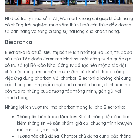
Nhờ có trợ lý mua sắm AI, Walmart không chỉ giúp khách hàng
có những trải nghiệm mua sắm thú vị mà còn thúc đẩy doanh
số bán hàng và tăng cường sự hài lòng của khách hàng.
Biedronka
Biedronka là chuỗi siêu thị bán lẻ lớn nhất tại Ba Lan, thuộc sở
hữu của Tập đoàn Jerónimo Martins, một công ty đa quốc gia
có trụ sở tại Bồ Đào Nha. Công ty đã tạo nên một bước đột
phá mới trong trải nghiệm mua sắm của khách hàng bằng
việc ứng dụng chatbot. Với chatbot, Biedronka không chỉ cung
cấp thông tin sản phẩm một cách nhanh chóng, chính xác mà
còn tạo ra những cuộc tương tác thông minh, gần gũi với
khách hàng.
Những lợi ích vượt trội mà chatbot mang lại cho Biedronka:
Thông tin luôn trong tầm tay:
Khách hàng dễ dàng tìm
kiếm thông tin về sản phẩm, giá cả, chương trình khuyến
mãi mọi lúc, mọi nơi.
Tương tác chủ động:
Chatbot chủ động cung cấp thông