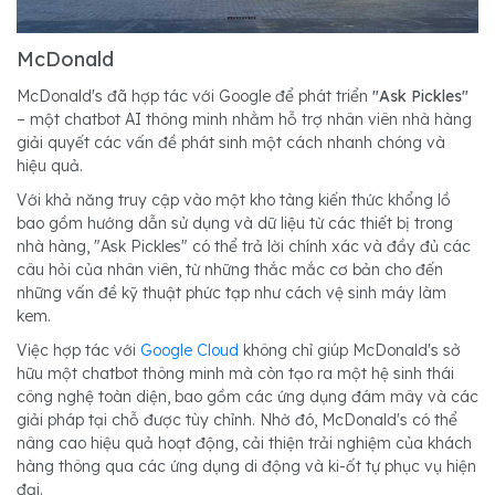
McDonald
McDonald's đã hợp tác với Google để phát triển
"Ask Pickles"
– một chatbot AI thông minh nhằm hỗ trợ nhân viên nhà hàng
giải quyết các vấn đề phát sinh một cách nhanh chóng và
hiệu quả.
Với khả năng truy cập vào một kho tàng kiến thức khổng lồ
bao gồm hướng dẫn sử dụng và dữ liệu từ các thiết bị trong
nhà hàng, "Ask Pickles" có thể trả lời chính xác và đầy đủ các
câu hỏi của nhân viên, từ những thắc mắc cơ bản cho đến
những vấn đề kỹ thuật phức tạp như cách vệ sinh máy làm
kem.
Việc hợp tác với
Google Cloud
không chỉ giúp McDonald's sở
hữu một chatbot thông minh mà còn tạo ra một hệ sinh thái
công nghệ toàn diện, bao gồm các ứng dụng đám mây và các
giải pháp tại chỗ được tùy chỉnh. Nhờ đó, McDonald's có thể
nâng cao hiệu quả hoạt động, cải thiện trải nghiệm của khách
hàng thông qua các ứng dụng di động và ki-ốt tự phục vụ hiện
đại.