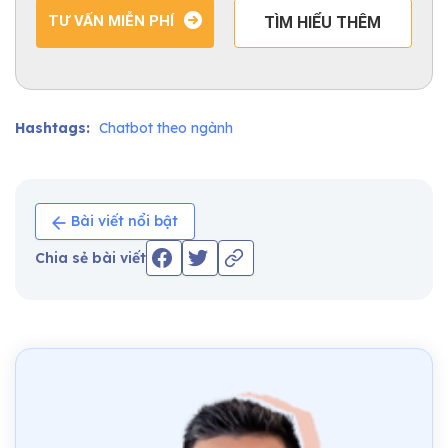
TƯ VẤN MIỄN PHÍ
TÌM HIỂU THÊM
Hashtags:
Chatbot theo ngành
Bài viết nổi bật
Chia sẻ bài viết