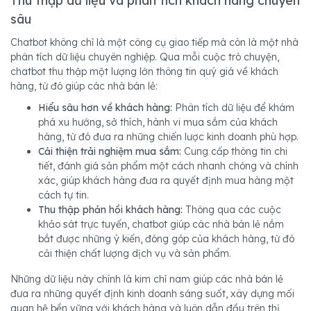
Thu thập dữ liệu và phân tích khách hàng chuyên
sâu
Chatbot không chỉ là một công cụ giao tiếp mà còn là một nhà
phân tích dữ liệu chuyên nghiệp. Qua mỗi cuộc trò chuyện,
chatbot thu thập một lượng lớn thông tin quý giá về khách
hàng, từ đó giúp các nhà bán lẻ:
Hiểu sâu hơn về khách hàng:
Phân tích dữ liệu để khám
phá xu hướng, sở thích, hành vi mua sắm của khách
hàng, từ đó đưa ra những chiến lược kinh doanh phù hợp.
Cải thiện trải nghiệm mua sắm:
Cung cấp thông tin chi
tiết, đánh giá sản phẩm một cách nhanh chóng và chính
xác, giúp khách hàng đưa ra quyết định mua hàng một
cách tự tin.
Thu thập phản hồi khách hàng:
Thông qua các cuộc
khảo sát trực tuyến, chatbot giúp các nhà bán lẻ nắm
bắt được những ý kiến, đóng góp của khách hàng, từ đó
cải thiện chất lượng dịch vụ và sản phẩm.
Những dữ liệu này chính là kim chỉ nam giúp các nhà bán lẻ
đưa ra những quyết định kinh doanh sáng suốt, xây dựng mối
quan hệ bền vững với khách hàng và luôn dẫn đầu trên thị