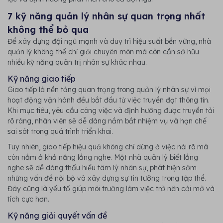
7 kỹ năng quản lý nhân sự quan trọng nhất
không thể bỏ qua
Để xây dựng đội ngũ mạnh và duy trì hiệu suất bền vững, nhà
quản lý không thể chỉ giỏi chuyên môn mà còn cần sở hữu
nhiều kỹ năng quản trị nhân sự khác nhau.
Kỹ năng giao tiếp
Giao tiếp là nền tảng quan trọng trong quản lý nhân sự vì mọi
hoạt động vận hành đều bắt đầu từ việc truyền đạt thông tin.
Khi mục tiêu, yêu cầu công việc và định hướng được truyền tải
rõ ràng, nhân viên sẽ dễ dàng nắm bắt nhiệm vụ và hạn chế
sai sót trong quá trình triển khai.
Tuy nhiên, giao tiếp hiệu quả không chỉ dừng ở việc nói rõ mà
còn nằm ở khả năng lắng nghe. Một nhà quản lý biết lắng
nghe sẽ dễ dàng thấu hiểu tâm lý nhân sự, phát hiện sớm
những vấn đề nội bộ và xây dựng sự tin tưởng trong tập thể.
Đây cũng là yếu tố giúp môi trường làm việc trở nên cởi mở và
tích cực hơn.
Kỹ năng giải quyết vấn đề