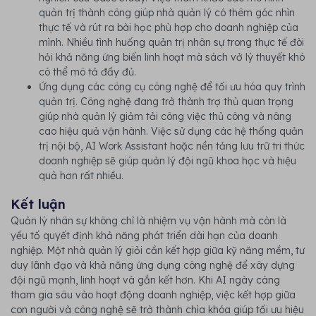
quản trị thành công giúp nhà quản lý có thêm góc nhìn
thực tế và rút ra bài học phù hợp cho doanh nghiệp của
mình. Nhiều tình huống quản trị nhân sự trong thực tế đòi
hỏi khả năng ứng biến linh hoạt mà sách vở lý thuyết khó
có thể mô tả đầy đủ.
Ứng dụng các công cụ công nghệ để tối ưu hóa quy trình
quản trị. Công nghệ đang trở thành trợ thủ quan trọng
giúp nhà quản lý giảm tải công việc thủ công và nâng
cao hiệu quả vận hành. Việc sử dụng các hệ thống quản
trị nội bộ, AI Work Assistant hoặc nền tảng lưu trữ tri thức
doanh nghiệp sẽ giúp quản lý đội ngũ khoa học và hiệu
quả hơn rất nhiều.
Kết luận
Quản lý nhân sự không chỉ là nhiệm vụ vận hành mà còn là
yếu tố quyết định khả năng phát triển dài hạn của doanh
nghiệp. Một nhà quản lý giỏi cần kết hợp giữa kỹ năng mềm, tư
duy lãnh đạo và khả năng ứng dụng công nghệ để xây dựng
đội ngũ mạnh, linh hoạt và gắn kết hơn. Khi AI ngày càng
tham gia sâu vào hoạt động doanh nghiệp, việc kết hợp giữa
con người và công nghệ sẽ trở thành chìa khóa giúp tối ưu hiệu