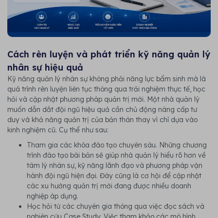
Cách rèn luyện và phát triển kỹ năng quản lý
nhân sự hiệu quả
Kỹ năng quản lý nhân sự không phải năng lực bẩm sinh mà là
quá trình rèn luyện liên tục thông qua trải nghiệm thực tế, học
hỏi và cập nhật phương pháp quản trị mới. Một nhà quản lý
muốn dẫn dắt đội ngũ hiệu quả cần chủ động nâng cấp tư
duy và khả năng quản trị của bản thân thay vì chỉ dựa vào
kinh nghiệm cũ. Cụ thể như sau:
Tham gia các khóa đào tạo chuyên sâu. Những chương
trình đào tạo bài bản sẽ giúp nhà quản lý hiểu rõ hơn về
tâm lý nhân sự, kỹ năng lãnh đạo và phương pháp vận
hành đội ngũ hiện đại. Đây cũng là cơ hội để cập nhật
các xu hướng quản trị mới đang được nhiều doanh
nghiệp áp dụng.
Học hỏi từ các chuyên gia thông qua việc đọc sách và
nghiên cứu Case Study. Việc tham khảo các mô hình