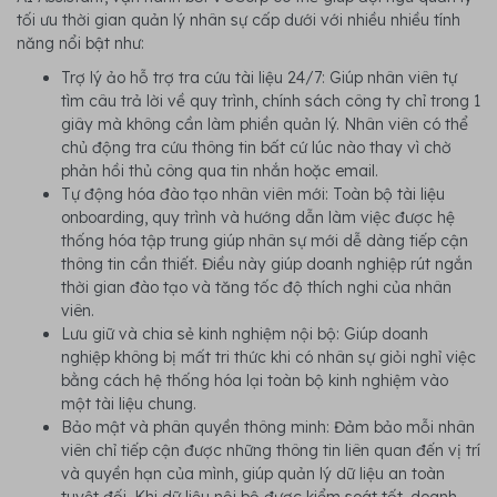
tối ưu thời gian quản lý nhân sự cấp dưới với nhiều nhiều tính
năng nổi bật như:
Trợ lý ảo hỗ trợ tra cứu tài liệu 24/7: Giúp nhân viên tự
tìm câu trả lời về quy trình, chính sách công ty chỉ trong 1
giây mà không cần làm phiền quản lý. Nhân viên có thể
chủ động tra cứu thông tin bất cứ lúc nào thay vì chờ
phản hồi thủ công qua tin nhắn hoặc email.
Tự động hóa đào tạo nhân viên mới: Toàn bộ tài liệu
onboarding, quy trình và hướng dẫn làm việc được hệ
thống hóa tập trung giúp nhân sự mới dễ dàng tiếp cận
thông tin cần thiết. Điều này giúp doanh nghiệp rút ngắn
thời gian đào tạo và tăng tốc độ thích nghi của nhân
viên.
Lưu giữ và chia sẻ kinh nghiệm nội bộ: Giúp doanh
nghiệp không bị mất tri thức khi có nhân sự giỏi nghỉ việc
bằng cách hệ thống hóa lại toàn bộ kinh nghiệm vào
một tài liệu chung.
Bảo mật và phân quyền thông minh: Đảm bảo mỗi nhân
viên chỉ tiếp cận được những thông tin liên quan đến vị trí
và quyền hạn của mình, giúp quản lý dữ liệu an toàn
tuyệt đối. Khi dữ liệu nội bộ được kiểm soát tốt, doanh