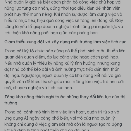
Nhà quản lý giỏi sẽ biết cách phân bổ công việc phù hợp với
năng lực từng cá nhân, đồng thời tạo điều kiện để nhân viên
phát huy thế mạnh riêng. Khi nhân sự được làm đúng việc và
hiểu rõ mục tiêu, hiệu quả công việc sẽ tăng lên đáng kể. Đây
cũng là yếu tố giúp doanh nghiệp tránh lãng phí nguồn lực và
cải thiện khả năng phối hợp giữa các phòng ban.
Giảm thiểu xung đột và xây dựng môi trường làm việc tích cực
Trong bất kỳ tổ chức nào cũng có thể phát sinh mâu thuẫn liên
quan đến quan điểm, áp lực công việc hoặc cách phối hợp.
Nếu nhà quản lý thiếu kỹ năng xử lý tình huống, những xung
đột nhỏ có thể kéo dài và ảnh hưởng trực tiếp đến tinh thần
đội ngũ. Ngược lại, người quản lý có khả năng kết nối và giải
quyết vấn đề khéo léo sẽ giúp môi trường làm việc trở nên cởi
mở, chuyên nghiệp và tích cực hơn.
Tăng khả năng thích nghi trước những thay đổi liên tục của thị
trường
Trong bối cảnh mô hình làm việc linh hoạt, quản trị từ xa và
ứng dụng AI ngày càng phổ biến, vai trò của nhà quản lý
không chỉ dừng ở việc giám sát mà còn là người tạo ra động
lực và định hướng phát triển cho cả đội ngũ.