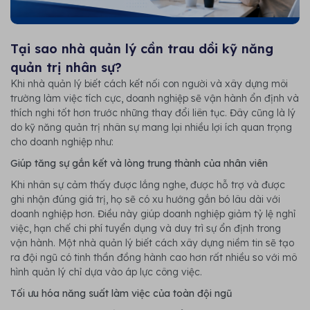
Tại sao nhà quản lý cần trau dồi kỹ năng
quản trị nhân sự?
Khi nhà quản lý biết cách kết nối con người và xây dựng môi
trường làm việc tích cực, doanh nghiệp sẽ vận hành ổn định và
thích nghi tốt hơn trước những thay đổi liên tục. Đây cũng là lý
do kỹ năng quản trị nhân sự mang lại nhiều lợi ích quan trọng
cho doanh nghiệp như:
Giúp tăng sự gắn kết và lòng trung thành của nhân viên
Khi nhân sự cảm thấy được lắng nghe, được hỗ trợ và được
ghi nhận đúng giá trị, họ sẽ có xu hướng gắn bó lâu dài với
doanh nghiệp hơn. Điều này giúp doanh nghiệp giảm tỷ lệ nghỉ
việc, hạn chế chi phí tuyển dụng và duy trì sự ổn định trong
vận hành. Một nhà quản lý biết cách xây dựng niềm tin sẽ tạo
ra đội ngũ có tinh thần đồng hành cao hơn rất nhiều so với mô
hình quản lý chỉ dựa vào áp lực công việc.
Tối ưu hóa năng suất làm việc của toàn đội ngũ