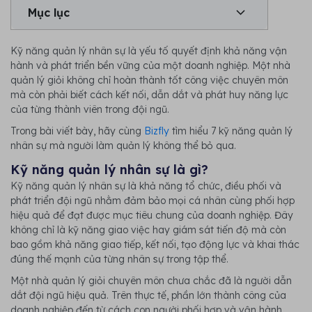
Mục lục
Kỹ năng quản lý nhân sự là yếu tố quyết định khả năng vận
hành và phát triển bền vững của một doanh nghiệp. Một nhà
quản lý giỏi không chỉ hoàn thành tốt công việc chuyên môn
mà còn phải biết cách kết nối, dẫn dắt và phát huy năng lực
của từng thành viên trong đội ngũ.
Trong bài viết bày, hãy cùng
Bizfly
tìm hiểu 7 kỹ năng quản lý
nhân sự mà người làm quản lý không thể bỏ qua.
Kỹ năng quản lý nhân sự là gì?
Kỹ năng quản lý nhân sự là khả năng tổ chức, điều phối và
phát triển đội ngũ nhằm đảm bảo mọi cá nhân cùng phối hợp
hiệu quả để đạt được mục tiêu chung của doanh nghiệp. Đây
không chỉ là kỹ năng giao việc hay giám sát tiến độ mà còn
bao gồm khả năng giao tiếp, kết nối, tạo động lực và khai thác
đúng thế mạnh của từng nhân sự trong tập thể.
Một nhà quản lý giỏi chuyên môn chưa chắc đã là người dẫn
dắt đội ngũ hiệu quả. Trên thực tế, phần lớn thành công của
doanh nghiệp đến từ cách con người phối hợp và vận hành