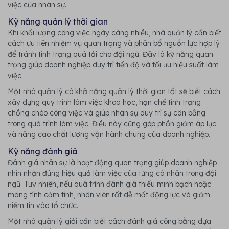
việc của nhân sự.
Kỹ năng quản lý thời gian
Khi khối lượng công việc ngày càng nhiều, nhà quản lý cần biết
cách ưu tiên nhiệm vụ quan trọng và phân bổ nguồn lực hợp lý
để tránh tình trạng quá tải cho đội ngũ. Đây là kỹ năng quan
trọng giúp doanh nghiệp duy trì tiến độ và tối ưu hiệu suất làm
việc.
Một nhà quản lý có khả năng quản lý thời gian tốt sẽ biết cách
xây dựng quy trình làm việc khoa học, hạn chế tình trạng
chồng chéo công việc và giúp nhân sự duy trì sự cân bằng
trong quá trình làm việc. Điều này cũng góp phần giảm áp lực
và nâng cao chất lượng vận hành chung của doanh nghiệp.
Kỹ năng đánh giá
Đánh giá nhân sự là hoạt động quan trọng giúp doanh nghiệp
nhìn nhận đúng hiệu quả làm việc của từng cá nhân trong đội
ngũ. Tuy nhiên, nếu quá trình đánh giá thiếu minh bạch hoặc
mang tính cảm tính, nhân viên rất dễ mất động lực và giảm
niềm tin vào tổ chức.
Một nhà quản lý giỏi cần biết cách đánh giá công bằng dựa