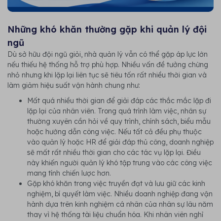
Những khó khăn thường gặp khi quản lý đội
ngũ
Dù sở hữu đội ngũ giỏi, nhà quản lý vẫn có thể gặp áp lực lớn
nếu thiếu hệ thống hỗ trợ phù hợp. Nhiều vấn đề tưởng chừng
nhỏ nhưng khi lặp lại liên tục sẽ tiêu tốn rất nhiều thời gian và
làm giảm hiệu suất vận hành chung như:
Mất quá nhiều thời gian để giải đáp các thắc mắc lặp đi
lặp lại của nhân viên. Trong quá trình làm việc, nhân sự
thường xuyên cần hỏi về quy trình, chính sách, biểu mẫu
hoặc hướng dẫn công việc. Nếu tất cả đều phụ thuộc
vào quản lý hoặc HR để giải đáp thủ công, doanh nghiệp
sẽ mất rất nhiều thời gian cho các tác vụ lặp lại. Điều
này khiến người quản lý khó tập trung vào các công việc
mang tính chiến lược hơn.
Gặp khó khăn trong việc truyền đạt và lưu giữ các kinh
nghiệm, bí quyết làm việc. Nhiều doanh nghiệp đang vận
hành dựa trên kinh nghiệm cá nhân của nhân sự lâu năm
thay vì hệ thống tài liệu chuẩn hóa. Khi nhân viên nghỉ