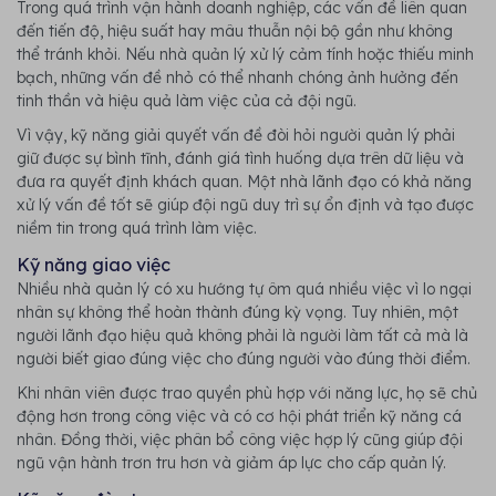
Trong quá trình vận hành doanh nghiệp, các vấn đề liên quan
đến tiến độ, hiệu suất hay mâu thuẫn nội bộ gần như không
thể tránh khỏi. Nếu nhà quản lý xử lý cảm tính hoặc thiếu minh
bạch, những vấn đề nhỏ có thể nhanh chóng ảnh hưởng đến
tinh thần và hiệu quả làm việc của cả đội ngũ.
Vì vậy, kỹ năng giải quyết vấn đề đòi hỏi người quản lý phải
giữ được sự bình tĩnh, đánh giá tình huống dựa trên dữ liệu và
đưa ra quyết định khách quan. Một nhà lãnh đạo có khả năng
xử lý vấn đề tốt sẽ giúp đội ngũ duy trì sự ổn định và tạo được
niềm tin trong quá trình làm việc.
Kỹ năng giao việc
Nhiều nhà quản lý có xu hướng tự ôm quá nhiều việc vì lo ngại
nhân sự không thể hoàn thành đúng kỳ vọng. Tuy nhiên, một
người lãnh đạo hiệu quả không phải là người làm tất cả mà là
người biết giao đúng việc cho đúng người vào đúng thời điểm.
Khi nhân viên được trao quyền phù hợp với năng lực, họ sẽ chủ
động hơn trong công việc và có cơ hội phát triển kỹ năng cá
nhân. Đồng thời, việc phân bổ công việc hợp lý cũng giúp đội
ngũ vận hành trơn tru hơn và giảm áp lực cho cấp quản lý.