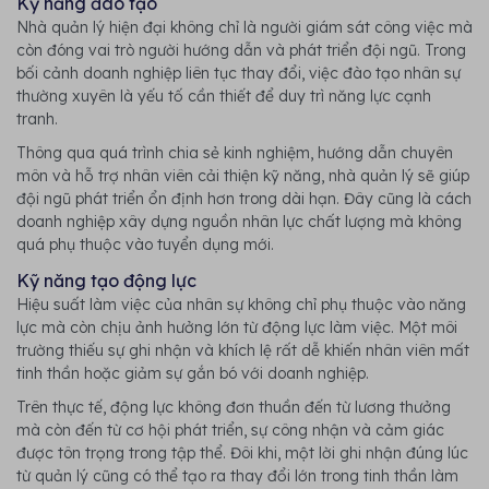
Kỹ năng đào tạo
Nhà quản lý hiện đại không chỉ là người giám sát công việc mà
còn đóng vai trò người hướng dẫn và phát triển đội ngũ. Trong
bối cảnh doanh nghiệp liên tục thay đổi, việc đào tạo nhân sự
thường xuyên là yếu tố cần thiết để duy trì năng lực cạnh
tranh.
Thông qua quá trình chia sẻ kinh nghiệm, hướng dẫn chuyên
môn và hỗ trợ nhân viên cải thiện kỹ năng, nhà quản lý sẽ giúp
đội ngũ phát triển ổn định hơn trong dài hạn. Đây cũng là cách
doanh nghiệp xây dựng nguồn nhân lực chất lượng mà không
quá phụ thuộc vào tuyển dụng mới.
Kỹ năng tạo động lực
Hiệu suất làm việc của nhân sự không chỉ phụ thuộc vào năng
lực mà còn chịu ảnh hưởng lớn từ động lực làm việc. Một môi
trường thiếu sự ghi nhận và khích lệ rất dễ khiến nhân viên mất
tinh thần hoặc giảm sự gắn bó với doanh nghiệp.
Trên thực tế, động lực không đơn thuần đến từ lương thưởng
mà còn đến từ cơ hội phát triển, sự công nhận và cảm giác
được tôn trọng trong tập thể. Đôi khi, một lời ghi nhận đúng lúc
từ quản lý cũng có thể tạo ra thay đổi lớn trong tinh thần làm