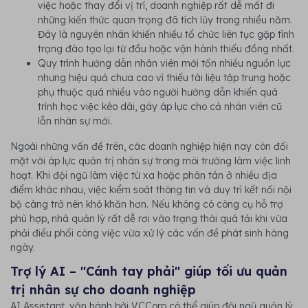
việc hoặc thay đổi vị trí, doanh nghiệp rất dễ mất đi
những kiến thức quan trọng đã tích lũy trong nhiều năm.
Đây là nguyên nhân khiến nhiều tổ chức liên tục gặp tình
trạng đào tạo lại từ đầu hoặc vận hành thiếu đồng nhất.
Quy trình hướng dẫn nhân viên mới tốn nhiều nguồn lực
nhưng hiệu quả chưa cao vì thiếu tài liệu tập trung hoặc
phụ thuộc quá nhiều vào người hướng dẫn khiến quá
trình học việc kéo dài, gây áp lực cho cả nhân viên cũ
lẫn nhân sự mới.
Ngoài những vấn đề trên, các doanh nghiệp hiện nay còn đối
mặt với áp lực quản trị nhân sự trong môi trường làm việc linh
hoạt. Khi đội ngũ làm việc từ xa hoặc phân tán ở nhiều địa
điểm khác nhau, việc kiểm soát thông tin và duy trì kết nối nội
bộ càng trở nên khó khăn hơn. Nếu không có công cụ hỗ trợ
phù hợp, nhà quản lý rất dễ rơi vào trạng thái quá tải khi vừa
phải điều phối công việc vừa xử lý các vấn đề phát sinh hàng
ngày.
Trợ lý AI – "Cánh tay phải" giúp tối ưu quản
trị nhân sự cho doanh nghiệp
AI Assistant, vận hành bởi VCCorp có thể giúp đội ngũ quản lý