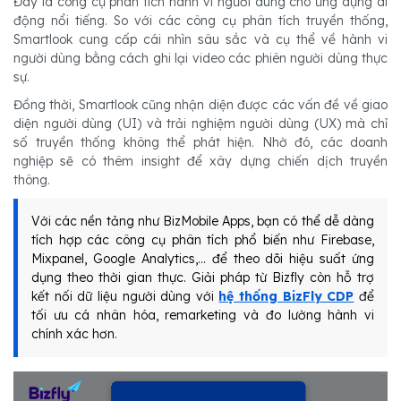
Đây là công cụ phân tích hành vi người dùng cho ứng dụng di
động nổi tiếng. So với các công cụ phân tích truyền thống,
Smartlook cung cấp cái nhìn sâu sắc và cụ thể về hành vi
người dùng bằng cách ghi lại video các phiên người dùng thực
sự.
Đồng thời, Smartlook cũng nhận diện được các vấn đề về giao
diện người dùng (UI) và trải nghiệm người dùng (UX) mà chỉ
số truyền thống không thể phát hiện. Nhờ đó, các doanh
nghiệp sẽ có thêm insight để xây dựng chiến dịch truyền
thông.
Với các nền tảng như BizMobile Apps, bạn có thể dễ dàng
tích hợp các công cụ phân tích phổ biến như Firebase,
Mixpanel, Google Analytics,... để theo dõi hiệu suất ứng
dụng theo thời gian thực. Giải pháp từ Bizfly còn hỗ trợ
kết nối dữ liệu người dùng với
hệ thống BizFly CDP
để
tối ưu cá nhân hóa, remarketing và đo lường hành vi
chính xác hơn.