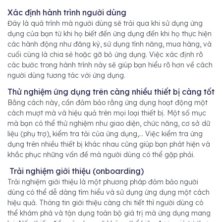
Xác định hành trình người dùng
Đây là quá trình mà người dùng sẽ trải qua khi sử dụng ứng
dụng của bạn từ khi họ biết đến ứng dụng đến khi họ thực hiện
các hành động như đăng ký, sử dụng tính năng, mua hàng, và
cuối cùng là chia sẻ hoặc gỡ bỏ ứng dụng. Việc xác định rõ
các bước trong hành trình này sẽ giúp bạn hiểu rõ hơn về cách
người dùng tương tác với ứng dụng.
Thử nghiệm ứng dụng trên càng nhiều thiết bị càng tốt
Bằng cách này, cần đảm bảo rằng ứng dụng hoạt động một
cách mượt mà và hiệu quả trên mọi loại thiết bị. Một số mục
mà bạn có thể thử nghiệm như giao diện, chức năng, cơ sở dữ
liệu (phụ trợ), kiểm tra tải của ứng dụng,... Việc kiểm tra ứng
dụng trên nhiều thiết bị khác nhau cũng giúp bạn phát hiện và
khắc phục những vấn đề mà người dùng có thể gặp phải.
Trải nghiệm giới thiệu (onboarding)
Trải nghiệm giới thiệu là một phương pháp đảm bảo người
dùng có thể dễ dàng tìm hiểu và sử dụng ứng dụng một cách
hiệu quả. Thông tin giới thiệu càng chi tiết thì người dùng có
thể khám phá và tận dụng toàn bộ giá trị mà ứng dụng mang