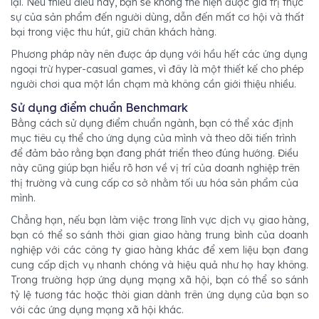
lại. Nếu thiếu điều này, bạn sẽ không thể hiện được giá trị thực
sự của sản phẩm đến người dùng, dẫn đến mất cơ hội và thất
bại trong việc thu hút, giữ chân khách hàng.
Phương pháp này nên được áp dụng với hầu hết các ứng dụng
ngoại trừ hyper-casual games, vì đây là một thiết kế cho phép
người chơi qua một lần chạm mà không cần giới thiệu nhiều.
Sử dụng điểm chuẩn Benchmark
Bằng cách sử dụng điểm chuẩn ngành, bạn có thể xác định
mục tiêu cụ thể cho ứng dụng của mình và theo dõi tiến trình
để đảm bảo rằng bạn đang phát triển theo đúng hướng. Điều
này cũng giúp bạn hiểu rõ hơn về vị trí của doanh nghiệp trên
thị trường và cung cấp cơ sở nhằm tối ưu hóa sản phẩm của
mình.
Chẳng hạn, nếu bạn làm việc trong lĩnh vực dịch vụ giao hàng,
bạn có thể so sánh thời gian giao hàng trung bình của doanh
nghiệp với các công ty giao hàng khác để xem liệu bạn đang
cung cấp dịch vụ nhanh chóng và hiệu quả như họ hay không.
Trong trường hợp ứng dụng mạng xã hội, bạn có thể so sánh
tỷ lệ tương tác hoặc thời gian dành trên ứng dụng của bạn so
với các ứng dụng mạng xã hội khác.