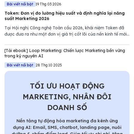
Bài viết nổi bật
19 Thg 03 2026
Token: Đơn vị đo lường hiệu suất và định nghĩa lại năng
suất Marketing 2026
Tại Hội nghị Công nghệ Toàn cầu 2026, khái niệm Token đã
được đưa ra như một đơn vị giá trị cốt lõi của nền kinh tế mới.
Tuy nhiên, nếu chỉ nhìn dưới góc độ kỹ thuật của NVIDIA,
chúng ta sẽ bỏ lỡ một bước ngoặt quan trọng trong quản trị
[Tải ebook] Loop Marketing: Chiến lược Marketing bền vững
Marketing.
trong kỷ nguyên AI
Bài viết nổi bật
28 Thg 10 2025
TỐI ƯU HOẠT ĐỘNG
MARKETING, NHÂN ĐÔI
DOANH SỐ
Nền tảng tự động hóa marketing đa kênh ứng
dụng AI: Email, SMS, chatbot, landing page, nuôi
dưỡng & chấm điểm lead. Giúp tối ưu chi phí, tăng