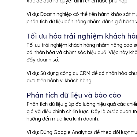
xác để đưa ra quyết định chiến lược phù hợp.
Ví dụ: Doanh nghiệp có thể tiến hành khảo sát 
phân tích dữ liệu bán hàng nhằm đánh giá hành v
Tối ưu hóa trải nghiệm khách h
Tối ưu trải nghiệm khách hàng nhằm nâng cao sự
cá nhân hóa và chăm sóc hiệu quả. Việc này khôn
đẩy doanh số.
Ví dụ: Sử dụng công cụ CRM để cá nhân hóa chươ
dựa trên hành vi khách hàng.
Phân tích dữ liệu và báo cáo
Phân tích dữ liệu giúp đo lường hiệu quả các chiế
giá và điều chỉnh chiến lược. Đây là bước quan 
hướng đến mục tiêu kinh doanh.
Ví dụ: Dùng Google Analytics để theo dõi lượt t