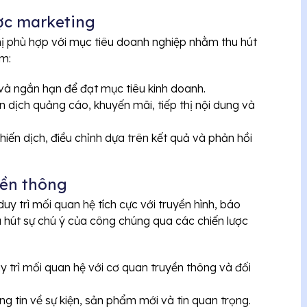
ược marketing
hị phù hợp với mục tiêu doanh nghiệp nhằm thu hút
ồm:
và ngắn hạn để đạt mục tiêu kinh doanh.
iến dịch quảng cáo, khuyến mãi, tiếp thị nội dung và
hiến dịch, điều chỉnh dựa trên kết quả và phản hồi
yền thông
y trì mối quan hệ tích cực với truyền hình, báo
u hút sự chú ý của công chúng qua các chiến lược
y trì mối quan hệ với cơ quan truyền thông và đối
g tin về sự kiện, sản phẩm mới và tin quan trọng.