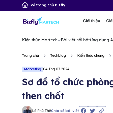
Về trang chủ Bizfly
Giới thiệu
Giả
Kiến thức Martech
Bài viết nổi bật
Ứng dụng A
Trang chủ
Techblog
Kiến thức chung
Marketing
04 Thg 07 2024
Sơ đồ tổ chức phòng
then chốt
Lê Phú Thế
Chia sẻ bài viết