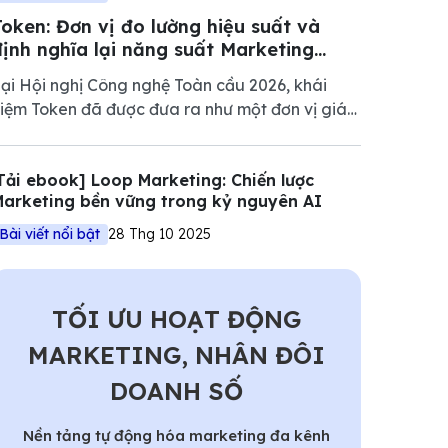
Token: Đơn vị đo lường hiệu suất và
định nghĩa lại năng suất Marketing
2026
ại Hội nghị Công nghệ Toàn cầu 2026, khái
iệm Token đã được đưa ra như một đơn vị giá
rị cốt lõi của nền kinh tế mới. Tuy nhiên, nếu chỉ
hìn dưới góc độ kỹ thuật của NVIDIA, chúng
Tải ebook] Loop Marketing: Chiến lược
a sẽ bỏ lỡ một bước ngoặt quan trọng trong
arketing bền vững trong kỷ nguyên AI
uản trị Marketing.
Bài viết nổi bật
28 Thg 10 2025
TỐI ƯU HOẠT ĐỘNG
MARKETING, NHÂN ĐÔI
DOANH SỐ
Nền tảng tự động hóa marketing đa kênh