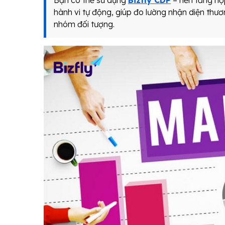
Bạn có thể sử dụng
Bizfly CDP
– nền tảng hợp
hành vi tự động, giúp đo lường nhận diện thươn
nhóm đối tượng.