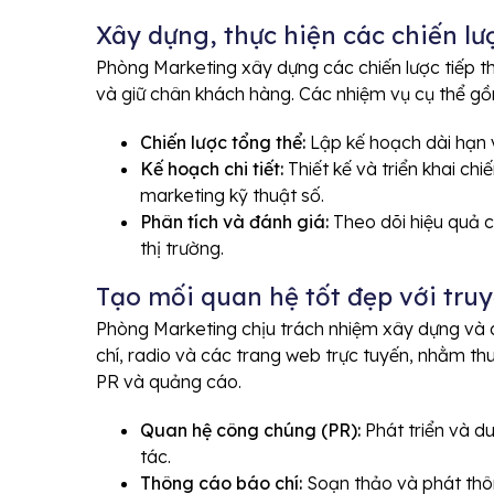
Xây dựng, thực hiện các chiến l
Phòng Marketing xây dựng các chiến lược tiếp t
và giữ chân khách hàng. Các nhiệm vụ cụ thể g
Chiến lược tổng thể:
Lập kế hoạch dài hạn 
Kế hoạch chi tiết:
Thiết kế và triển khai ch
marketing kỹ thuật số.
Phân tích và đánh giá:
Theo dõi hiệu quả c
thị trường.
Tạo mối quan hệ tốt đẹp với tru
Phòng Marketing chịu trách nhiệm xây dựng và du
chí, radio và các trang web trực tuyến, nhằm th
PR và quảng cáo.
Quan hệ công chúng (PR):
Phát triển và du
tác.
Thông cáo báo chí:
Soạn thảo và phát thôn