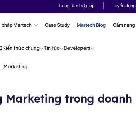
Trung tâm trợ giúp
Tuyển dụng
i pháp Martech
Case Study
Martech Blog
Cẩm nang t
I
Kiến thức chung
Tin tức
Developers
Marketing
 Marketing trong doanh n