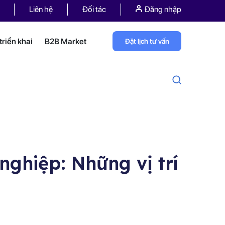
Liên hệ
Đối tác
Đăng nhập
riển khai
B2B Market
Đặt lịch tư vấn
ghiệp: Những vị trí