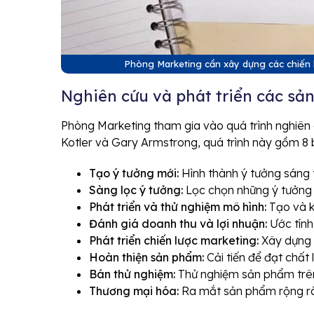
Phòng Marketing cần xây dựng các chiến l
Nghiên cứu và phát triển các s
Phòng Marketing tham gia vào quá trình nghiên c
Kotler và Gary Armstrong, quá trình này gồm 8 
Tạo ý tưởng mới:
Hình thành ý tưởng sáng
Sàng lọc ý tưởng:
Lọc chọn những ý tưởng k
Phát triển và thử nghiệm mô hình:
Tạo và k
Đánh giá doanh thu và lợi nhuận:
Ước tính
Phát triển chiến lược marketing:
Xây dựng
Hoàn thiện sản phẩm:
Cải tiến để đạt chất 
Bán thử nghiệm:
Thử nghiệm sản phẩm trên 
Thương mại hóa:
Ra mắt sản phẩm rộng rãi