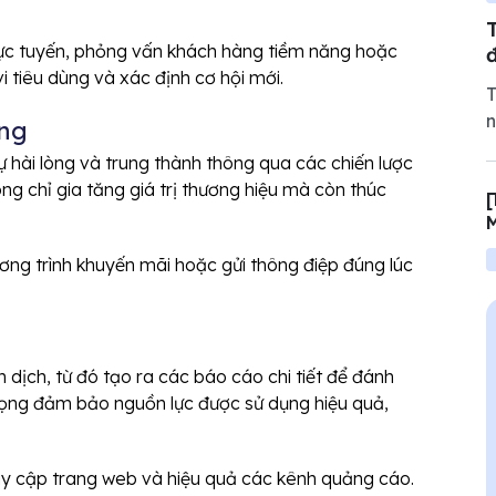
trực tuyến, phỏng vấn khách hàng tiềm năng hoặc
i tiêu dùng và xác định cơ hội mới.
T
n
àng
t
 hài lòng và trung thành thông qua các chiến lược
n
g chỉ gia tăng giá trị thương hiệu mà còn thúc
[
t
M
q
ng trình khuyến mãi hoặc gửi thông điệp đúng lúc
n dịch, từ đó tạo ra các báo cáo chi tiết để đánh
trọng đảm bảo nguồn lực được sử dụng hiệu quả,
ruy cập trang web và hiệu quả các kênh quảng cáo.