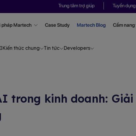
Trung tâm trợ giúp
Tuyển dụng
i pháp Martech
Case Study
Martech Blog
Cẩm nang t
I
Kiến thức chung
Tin tức
Developers
I trong kinh doanh: Giải
g