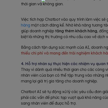
thời gian và không gian.
Việc tích hợp Chatbot vào quy trình làm việc s
hàng
một cách đáng kể. Nhờ khả năng tương tác 
giúp doanh nghiệp
tăng thêm khách hàng
, đồn
biệt là những thị trường có nhu cầu cao về dịch
Bằng cách tận dụng sức mạnh của AI, doanh ng
thiểu chi phí và mang đến trải nghiệm khách hà
4. Hỗ trợ nhân sự thực hiện các nhiệm vụ quan 
Thay vì dành quá nhiều thời gian cho các công việ
nhân viên của bạn có thể tập trung vào những n
mang lại giá trị gia tăng cho doanh nghiệp.
Chatbot AI sẽ tự động xử lý các yêu cầu đơn gi
phải các vấn đề phức tạp vượt quá khả năng củ
sang nhân viên để được hỗ trợ.