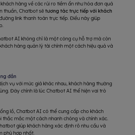
khách hàng về các rủi ro tiềm ẩn như hóa đơn quá
ơn thuần, Chatbot sẽ
tương tác trực tiếp với khách
đường link thanh toán trực tiếp. Điều này giúp
o.
Chatbot AI không chỉ là một công cụ hỗ trợ mà còn
 khách hàng quản lý tài chính một cách hiệu quả và
g
úng đắn
 dịch vụ với mức giá khác nhau, khách hàng thường
ng. Đây chính là lúc Chatbot AI thể hiện vai trò
khổng lồ, Chatbot AI có thể cung cấp cho khách
mọi thắc mắc một cách nhanh chóng và chính xác.
hatbot giúp khách hàng xác định rõ nhu cầu và
m phù hợp nhất.