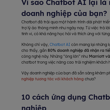
Vì sao Chatbot AI lại là
doanh nghiệp của bạn?
Chatbot đã trải qua một hành trình dài phát tri
trợ lý ảo thông minh như ngày nay. Từ việc trả l
tinh vi, có khả năng học hỏi và thích ứng với từn
Không chỉ vậy,
Chatbot AI
còn mang lại những lợ
cho thấy, gần
80% doanh nghiệp đã nhận ra ti
công nghệ này. Những “ông lớn” như
Marriott v
chatbot trong việc nâng cao trải nghiệm khách
Vậy doanh nghiệp của bạn đã sẵn sàng khám p
nghiệp tương tác với khách hàng
chưa?
10 cách ứng dụng Chatb
nghiệp