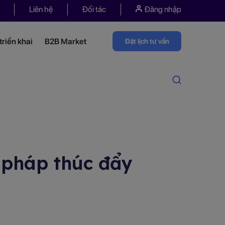
Liên hệ
Đối tác
Đăng nhập
riển khai
B2B Market
Đặt lịch tư vấn
 pháp thúc đẩy