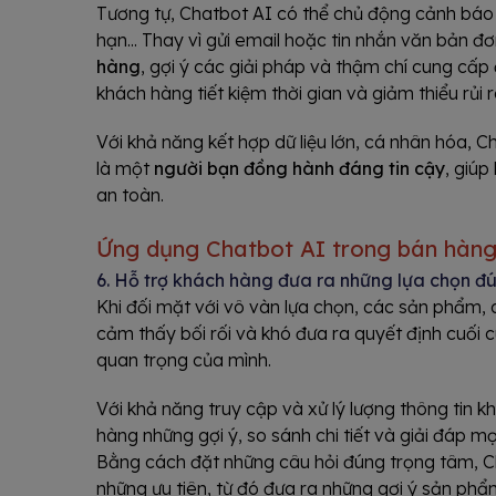
Tương tự, Chatbot AI có thể chủ động cảnh báo 
hạn... Thay vì gửi email hoặc tin nhắn văn bản đ
hàng
, gợi ý các giải pháp và thậm chí cung cấp 
khách hàng tiết kiệm thời gian và giảm thiểu rủi r
Với khả năng kết hợp dữ liệu lớn, cá nhân hóa, 
là một
người bạn đồng hành đáng tin cậy
, giúp
an toàn.
Ứng dụng Chatbot AI trong bán hàn
6. Hỗ trợ khách hàng đưa ra những lựa chọn đ
Khi đối mặt với vô vàn lựa chọn, các sản phẩm,
cảm thấy bối rối và khó đưa ra quyết định cuối cù
quan trọng của mình.
Với khả năng truy cập và xử lý lượng thông tin 
hàng những gợi ý, so sánh chi tiết và giải đáp 
Bằng cách đặt những câu hỏi đúng trọng tâm, C
những ưu tiên, từ đó đưa ra những gợi ý sản phẩ