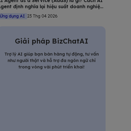
I Agent as a Service (AaaS) là gì? Cách AI
gent định nghĩa lại hiệu suất doanh nghiệp
iệt
Ứng dụng AI
23 Thg 04 2026
Giải pháp BizChatAI
Trợ lý AI giúp bạn bán hàng tự động, tư vấn
như người thật và hỗ trợ đa ngôn ngữ chỉ
trong vòng vài phút triển khai!