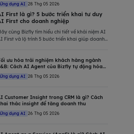
Ứng dụng AI
28 Thg 05 2026
I First là gì? 5 bước triển khai tư duy
AI First cho doanh nghiệp
ãy cùng Bizfly tìm hiểu chi tiết về khái niệm AI
I First và lộ trình 5 bước triển khai giúp doanh
ghiệp tối ưu vận hành, giảm chi phí và nâng
ao năng lực cạnh tranh trong thị trường đầy
ối ưu hóa trải nghiệm khách hàng ngành
iến động.
&B: Cách AI Agent của Bizfly tự động hóa
uy trình đặt bàn và tư vấn
Ứng dụng AI
28 Thg 05 2026
I Customer Insight trong CRM là gì? Cách
hai thác insight để tăng doanh thu
Ứng dụng AI
26 Thg 05 2026