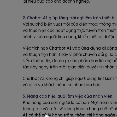
lại hiệu quả cao cho doanh nghiệp.
2. Chabot AI giúp tăng trải nghiệm trên thiết bị
Với sự phổ biến vượt trội của điện thoại thông m
và thực hiện các hoạt động trực tuyến trên thiết
hành vi của người tiêu dùng, khiến thiết bị di độ
Việc
tích hợp Chatbot AI vào ứng dụng di độn
và thuận tiện hơn. Thay vì phải chuyển đổi giữ
kiếm thông tin, đánh giá sản phẩm hay liên hệ hỗ
tác này ngay trên một giao diện duyệt tin nhắn
Chatbot AI không chỉ giúp người dùng tiết kiệm
và dịch vụ khách hàng cá nhân hóa hơn.
3. Nâng cao hiệu quả làm việc của nhân viên
Khả năng của con người là có hạn. Một nhân viê
tương tác với một số lượng khách hàng nhất định
AI có thể xử lý hàng trăm, thậm chí hàng ngàn