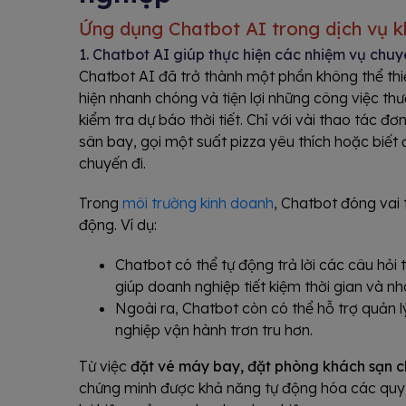
Ứng dụng Chatbot AI trong dịch vụ 
1. Chatbot AI giúp thực hiện các nhiệm vụ chuy
Chatbot AI đã trở thành một phần không thể thiế
hiện nhanh chóng và tiện lợi những công việc th
kiểm tra dự báo thời tiết. Chỉ với vài thao tác đ
sân bay, gọi một suất pizza yêu thích hoặc biết 
chuyến đi.
Trong
môi trường kinh doanh
, Chatbot đóng vai 
động. Ví dụ:
Chatbot có thể tự động trả lời các câu hỏ
giúp doanh nghiệp tiết kiệm thời gian và nh
Ngoài ra, Chatbot còn có thể hỗ trợ quản 
nghiệp vận hành trơn tru hơn.
Từ việc
đặt vé máy bay, đặt phòng khách sạn c
chứng minh được khả năng tự động hóa các quy 