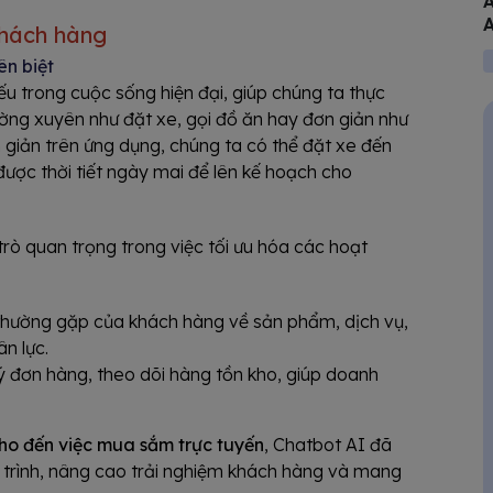
A
A
khách hàng
V
ên biệt
u trong cuộc sống hiện đại, giúp chúng ta thực
ường xuyên như đặt xe, gọi đồ ăn hay đơn giản như
ơn giản trên ứng dụng, chúng ta có thể đặt xe đến
được thời tiết ngày mai để lên kế hoạch cho
trò quan trọng trong việc tối ưu hóa các hoạt
i thường gặp của khách hàng về sản phẩm, dịch vụ,
ân lực.
lý đơn hàng, theo dõi hàng tồn kho, giúp doanh
ho đến việc mua sắm trực tuyến
, Chatbot AI đã
trình, nâng cao trải nghiệm khách hàng và mang