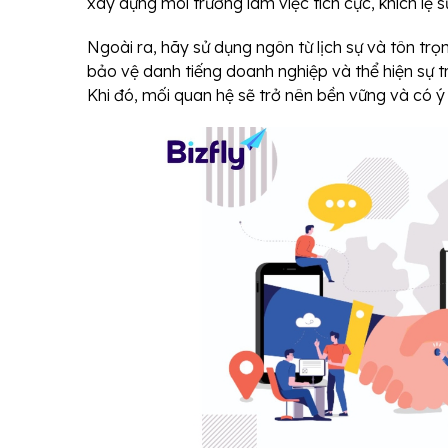
xây dựng môi trường làm việc tích cực, khích lệ s
Ngoài ra, hãy sử dụng ngôn từ lịch sự và tôn tr
bảo vệ danh tiếng doanh nghiệp và thể hiện sự tr
Khi đó, mối quan hệ sẽ trở nên bền vững và có ý