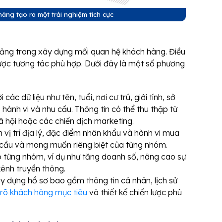
àng tạo ra một trải nghiệm tích cực
tảng trong xây dựng mối quan hệ khách hàng. Điều
 lược tương tác phù hợp. Dưới đây là một số phương
 các dữ liệu như tên, tuổi, nơi cư trú, giới tính, sở
, hành vi và nhu cầu. Thông tin có thể thu thập từ
ã hội hoặc các chiến dịch marketing.
vị trí địa lý, đặc điểm nhân khẩu và hành vi mua
u cầu và mong muốn riêng biệt của từng nhóm.
o từng nhóm, ví dụ như tăng doanh số, nâng cao sự
ênh truyền thông.
y dựng hồ sơ bao gồm thông tin cá nhân, lịch sử
 rõ khách hàng mục tiêu
và thiết kế chiến lược phù