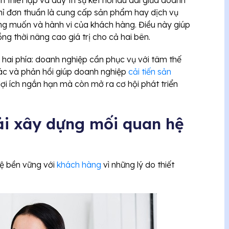
thiết lập và duy trì sự kết nối lâu dài giữa doanh
hỉ đơn thuần là cung cấp sản phẩm hay dịch vụ
g muốn và hành vi của khách hàng. Điều này giúp
ng thời nâng cao giá trị cho cả hai bên.
 hai phía: doanh nghiệp cần phục vụ với tâm thế
 tác và phản hồi giúp doanh nghiệp
cải tiến sản
lợi ích ngắn hạn mà còn mở ra cơ hội phát triển
ải xây dựng mối quan hệ
hệ bền vững với
khách hàng
vì những lý do thiết