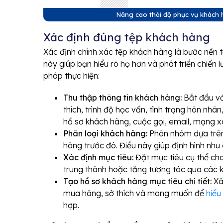
Nâng cao thái độ phục vụ khách h
Xác định đúng tệp khách hàng
Xác định chính xác tệp khách hàng là bước nền 
này giúp bạn hiểu rõ họ hơn và phát triển chiến
pháp thực hiện:
Thu thập thông tin khách hàng:
Bắt đầu với
thích, trình độ học vấn, tình trạng hôn nhân
hồ sơ khách hàng, cuộc gọi, email, mạng x
Phân loại khách hàng:
Phân nhóm dựa trên 
hàng trước đó. Điều này giúp định hình nh
Xác định mục tiêu:
Đặt mục tiêu cụ thể ch
trung thành hoặc tăng tương tác qua các k
Tạo hồ sơ khách hàng mục tiêu chi tiết:
Xâ
mua hàng, sở thích và mong muốn để
hiểu
hợp.