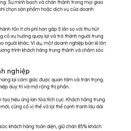
àng. Sự minh bạch và chân thành trong mọi giao
 khi chọn sản phẩm hoặc dịch vụ của doanh
nh tốn ít chi phí hơn gấp 5 lần so với thu hút
g có xu hướng quay lại và trở thành người trung
cho người khác. Ví dụ, một doanh nghiệp bán lẻ lớn
ương trình khách hàng trung thành và chăm sóc
nh nghiệp
mang lại cảm giác được quan tâm và trân trọng.
iệp duy trì và mở rộng thị phần.
n tạo hiệu ứng lan tỏa tích cực. Khách hàng trung
ới, củng cố vị thế và lợi thế cạnh tranh lâu dài
m sóc khách hàng toàn diện, giữ chân 85% khách