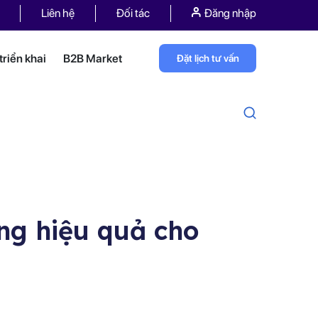
Liên hệ
Đối tác
Đăng nhập
riển khai
B2B Market
Đặt lịch tư vấn
ng hiệu quả cho