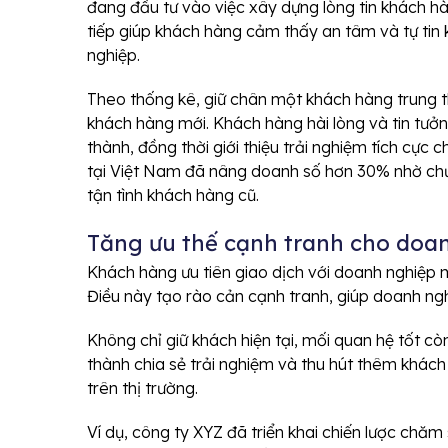
đang đầu tư vào việc xây dựng lòng tin khách h
tiếp giúp khách hàng cảm thấy an tâm và tự tin
nghiệp.
Theo thống kê, giữ chân một khách hàng trung thà
khách hàng mới. Khách hàng hài lòng và tin tưởn
thành, đồng thời giới thiệu trải nghiệm tích cực 
tại Việt Nam đã nâng doanh số hơn 30% nhờ ch
tận tình khách hàng cũ.
Tăng ưu thế cạnh tranh cho doa
Khách hàng ưu tiên giao dịch với doanh nghiệp 
Điều này tạo rào cản cạnh tranh, giúp doanh ngh
Không chỉ giữ khách hiện tại, mối quan hệ tốt cò
thành chia sẻ trải nghiệm và thu hút thêm khách m
trên thị trường.
Ví dụ, công ty XYZ đã triển khai chiến lược chă