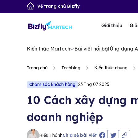
Về trang chủ Bizfly
Giới thiệu
Giả
Kiến thức Martech
Bài viết nổi bật
Ứng dụng A
Trang chủ
Techblog
Kiến thức chung
Chăm sóc khách hàng
23 Thg 07 2025
10 Cách xây dựng m
doanh nghiệp
Hiếu Thảnh
Chia sẻ bài viết