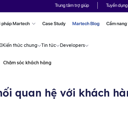
Trung tâm trợ giúp
Tuyển dụng
i pháp Martech
Case Study
Martech Blog
Cẩm nang t
I
Kiến thức chung
Tin tức
Developers
Chăm sóc khách hàng
ối quan hệ với khách hà