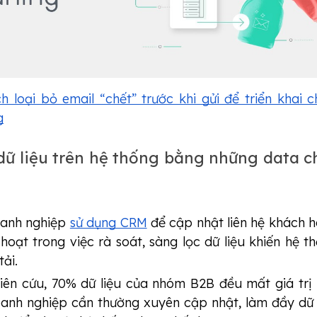
h loại bỏ email “chết” trước khi gửi để triển khai ch
g
dữ liệu trên hệ thống bằng những data ch
oanh nghiệp
sử dụng CRM
để cập nhật liên hệ khách 
hoạt trong việc rà soát, sàng lọc dữ liệu khiến hệ t
tải.
iên cứu, 70% dữ liệu của nhóm B2B đều mất giá trị
oanh nghiệp cần thường xuyên cập nhật, làm đầy dữ 