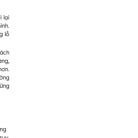
 lại
ình.
g lỗ
hách
àng,
hơn.
ường
hững
ạng
truy