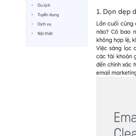
Du lịch
1. Dọn dẹp 
Tuyển dụng
Lần cuối cùng 
Dịch vụ
nào? Có bao nh
Nội thất
không hợp lệ, k
Việc sàng lọc 
các tài khoản g
đến chính xác h
email marketing