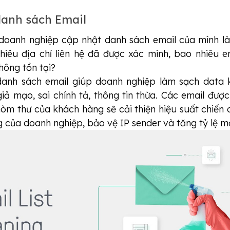
danh sách Email 
doanh nghiệp cập nhật danh sách email của mình là
iêu địa chỉ liên hệ đã được xác minh, bao nhiêu e
hông tồn tại?
danh sách email giúp doanh nghiệp làm sạch data 
iả mạo, sai chính tả, thông tin thừa. Các email được
òm thư của khách hàng sẽ cải thiện hiệu suất chiến 
 của doanh nghiệp, bảo vệ IP sender và tăng tỷ lệ m