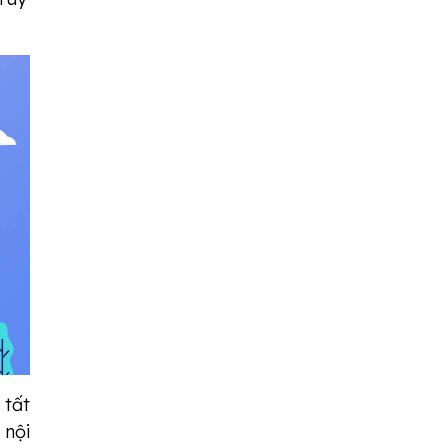
 tất
 nội