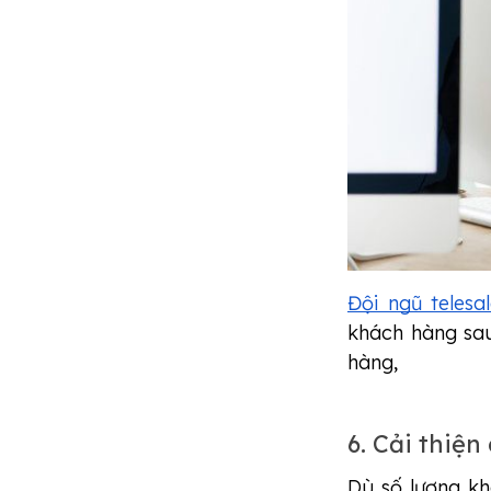
Đội ngũ telesal
khách hàng sa
hàng,
6. Cải thiện
Dù số lượng k