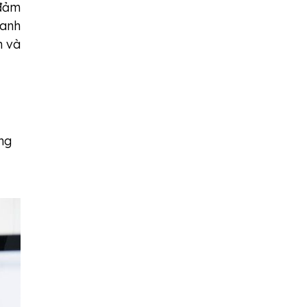
 đảm
oanh
h và
ng