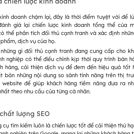
a chiến lược kinh doanh 
inh doanh chậm lại, đây là thời điểm tuyệt vời để lùi
ánh giá lại chiến lược kinh doanh tổng thể của m
ó thể phân tích đối thủ cạnh tranh và xác định nhữn
 phẩm, dịch vụ của họ.
 những gì đối thủ cạnh tranh đang cung cấp cho k
h nghiệp có thể điều chỉnh kịp thời quy trình bán h
 hàng, cải thiện dịch vụ để đem đến hiệu quả tốt 
t bản những nội dung so sánh tính năng trên thị tr
c website để giúp khách hàng tiềm năng đưa ra n
 nhất theo nhu cầu của từng cá nhân.
n chất lượng SEO
 cụ tìm kiếm luôn là chiến lược tốt để cải thiện thứ h
anh nghiệp trên Google, mang lại những khách hàng 