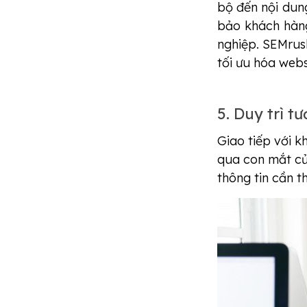
bộ đến nội dun
bảo khách hàn
nghiệp. SEMrush
tối ưu hóa webs
5. Duy trì 
Giao tiếp với 
qua con mắt củ
thông tin cần th