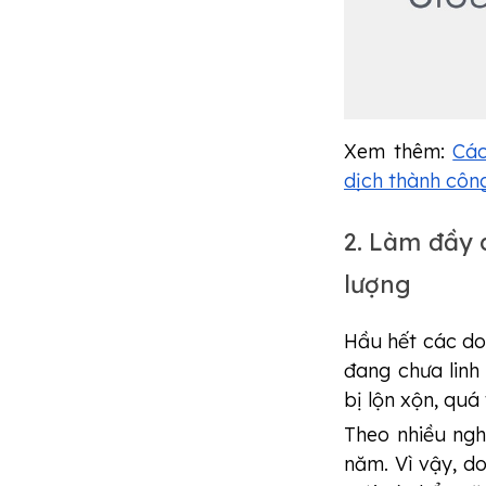
Xem thêm:
Các
dịch thành côn
2. Làm đầy 
lượng
Hầu hết các d
đang chưa linh 
bị lộn xộn, quá 
Theo nhiều ngh
năm. Vì vậy, d