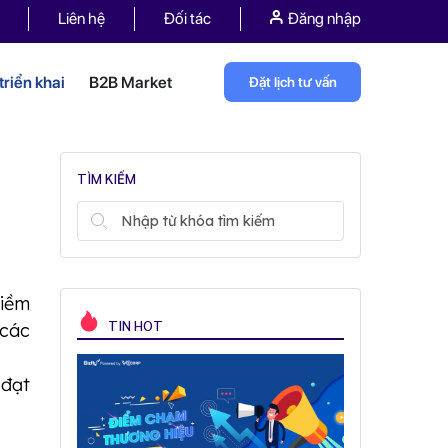
Liên hệ
Đối tác
Đăng nhập
riển khai
B2B Market
Đặt lịch tư vấn
TÌM KIẾM
tiềm
TIN HOT
 các
 đạt