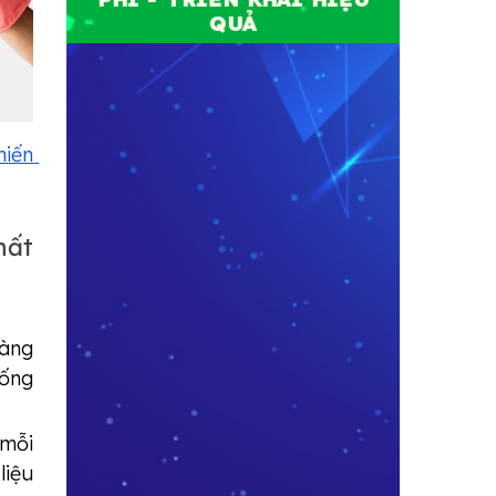
QUẢ
iến 
ất 
hàng
hống
 mỗi
liệu