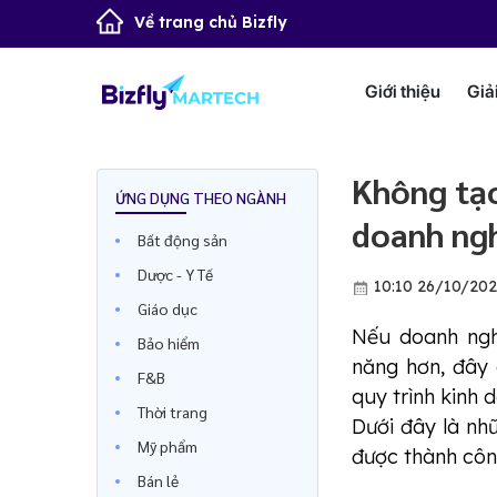
Về trang chủ Bizfly
Giới thiệu
Giả
Không tạo
ỨNG DỤNG THEO NGÀNH
doanh ngh
Bất động sản
Dược - Y Tế
10:10 26/10/202
Giáo dục
Nếu doanh ngh
Bảo hiểm
năng hơn, đây c
F&B
quy trình kinh
Thời trang
Dưới đây là nh
Mỹ phẩm
được thành công
Bán lẻ