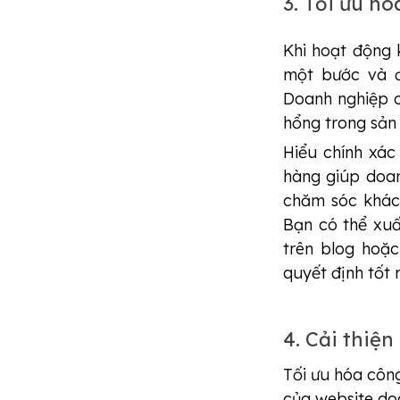
3. Tối ưu hó
Khi hoạt động k
một bước và đ
Doanh nghiệp c
hổng trong sản
Hiểu chính xác
hàng giúp doan
chăm sóc khách
Bạn có thể xuấ
trên blog hoặ
quyết định tốt
4. Cải thiệ
Tối ưu hóa công
của website do