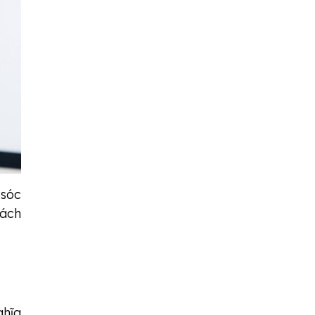
 sóc
hách
ghĩa