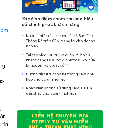
Xác định điểm chạm thương hiệu
để chinh phục khách hàng
ham
Những lợi ích “kim cương” mà Báo Cáo -
Thống Kê trên CRM mang lại cho doanh
nghiệp
a
Tại sao việc Lưu trữ và quản lý lịch sử
khách hàng lại được ví như “dầu khí của
ng
kỷ nguyên kỹ thuật số” ?
Hướng dẫn lựa chọn hệ thống CRM phù
hợp cho doanh nghiệp
ạo
Nhân viên không sử dụng CRM: Đâu là
giải pháp cho doanh nghiệp?
c
LIÊN HỆ CHUYÊN GIA
bản
BIZFLY TƯ VẤN MIỄN
 tin
PHÍ - TRIỂN KHAI HIỆU