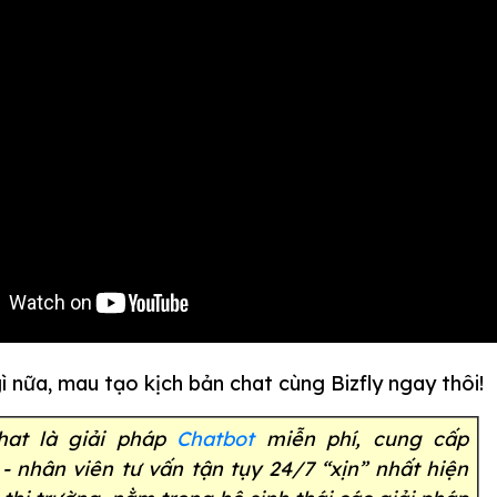
 nữa, mau tạo kịch bản chat cùng Bizfly ngay thôi!
Chat là giải pháp
Chatbot
miễn phí, cung cấp
- nhân viên tư vấn tận tụy 24/7 “xịn” nhất hiện