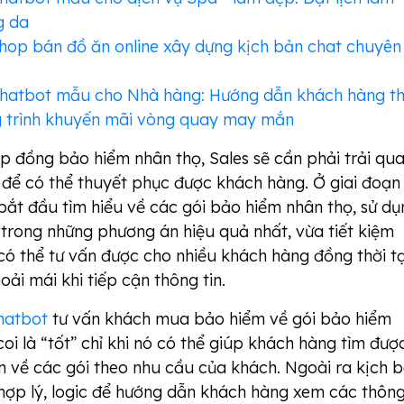
g da
hop bán đồ ăn online xây dựng kịch bản chat chuyên
chatbot mẫu cho Nhà hàng: Hướng dẫn khách hàng t
g trình khuyến mãi vòng quay may mắn
p đồng bảo hiểm nhân thọ, Sales sẽ cần phải trải qu
 để có thể thuyết phục được khách hàng. Ở giai đoạn
bắt đầu tìm hiểu về các gói bảo hiểm nhân thọ, sử dụ
 trong những phương án hiệu quả nhất, vừa tiết kiệm
có thể tư vấn được cho nhiều khách hàng đồng thời t
oải mái khi tiếp cận thông tin.
hatbot
tư vấn khách mua bảo hiểm về gói bảo hiểm
oi là “tốt” chỉ khi nó có thể giúp khách hàng tìm đượ
n về các gói theo nhu cầu của khách. Ngoài ra kịch 
hợp lý, logic để hướng dẫn khách hàng xem các thông