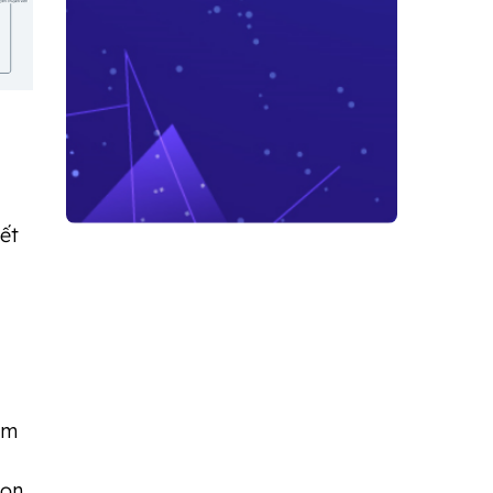
kết
ìm
gọn