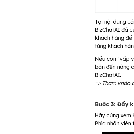
Tại nội dung cầ
BizChatAI đã cu
khách hàng để 
từng khách hàn
Nếu còn "vấp vá
bản đến nâng c
BizChatAI.
=> Tham khảo c
Bước 3: Đẩy k
Hãy cùng xem k
Phía nhân viên 