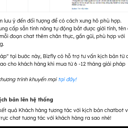
n lưu ý đến đối tượng để có cách xưng hô phù hợp.
ng cấp sẵn tính năng tự động bắt được giới tính, tên
mỗi đoạn chat thêm chân thực, gần gũi, phù hợp với
g.
p" tại bước này, Bizfly có hỗ trợ tư vấn kịch bản từ 
ao cho khách hàng khi mua từ 6 -12 tháng giải pháp
hương trình khuyến mại
tại đây!
ịch bản lên hệ thống
ết quả Khách hàng tương tác với kịch bản chatbot 
trực chat tương tác với khách hàng ra sao nhé!