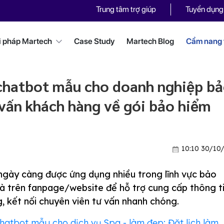
Trung tâm trợ giúp
Tuyển dụng
i pháp Martech
Case Study
Martech Blog
Cẩm nang t
chatbot mẫu cho doanh nghiệp b
vấn khách hàng về gói bảo hiểm
10:10 30/10
gày càng được ứng dụng nhiều trong lĩnh vực bảo
 là trên fanpage/website để hỗ trợ cung cấp thông t
, kết nối chuyên viên tư vấn nhanh chóng.
hatbot mẫu cho dịch vụ Spa - làm đẹp: Đặt lịch làm