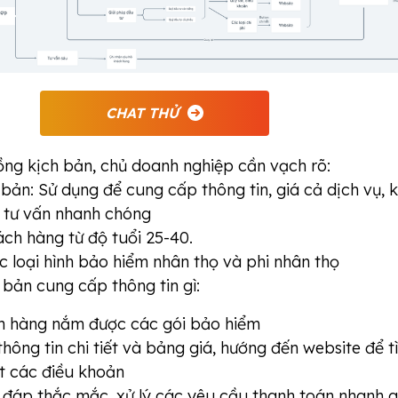
CHAT THỬ
ồng kịch bản, chủ doanh nghiệp cần vạch rõ:
 bản: Sử dụng để cung cấp thông tin, giá cả dịch vụ, 
n tư vấn nhanh chóng
ách hàng từ độ tuổi 25-40.
 loại hình bảo hiểm nhân thọ và phi nhân thọ
 bản cung cấp thông tin gì:
h hàng nắm được các gói bảo hiểm
hông tin chi tiết và bảng giá, hướng đến website để t
ết các điều khoản
i đáp thắc mắc, xử lý các yêu cầu thanh toán nhanh 