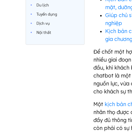
Du lịch
mặt, dưỡn
Tuyển dụng
Giúp chủ s
nghiệp
Dịch vụ
Kịch bản 
Nội thất
gia chươn
Để chốt một hợ
nhiều giai đoạn
đầu, khi khách 
chatbot là một
nguồn lực, vừa 
cho khách sự th
Một
kịch bản c
nhân thọ được c
đầy đủ thông ti
còn phải có sự 