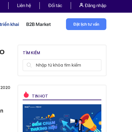
Liên hệ
Đối tác
Đăng nhập
riển khai
B2B Market
Đặt lịch tư vấn
ảo
TÌM KIẾM
/2020
TIN HOT
in