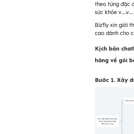
theo từng đặc đ
sức khỏe v….v…
Bizfly xin giới
cao dành cho c
Kịch bản cha
hàng về gói b
Bước 1. Xây d