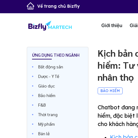
Về trang chủ Bizfly
Giới thiệu
Giả
Kịch bản 
ỨNG DỤNG THEO NGÀNH
hiểm: Tư 
Bất động sản
nhân thọ
Dược - Y Tế
Giáo dục
BẢO HIỂM
Bảo hiểm
F&B
Chatbot đang n
Thời trang
hiểm, đặc biệt
cho khách hàng
Mỹ phẩm
Bán lẻ
Kịch bản c