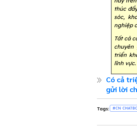
nay trên
thúc đẩy
sóc, kh
nghiệp c
Tất cả c
chuyên 
triển k
lĩnh vực.
Có cả tr
gửi lời 
ngày chỉ 
#CN CHATB
Tags: