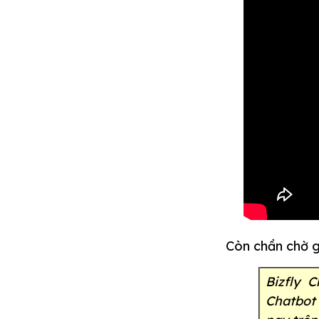
Còn chần chờ gì
Bizfly 
Chatbot 