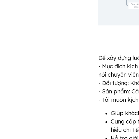
Để xây dựng lu
- Mục đích kịch
nối chuyên viê
- Đối tượng: Kh
- Sản phẩm: Các
- Tôi muốn kịch
Giúp khác
Cung cấp t
hiểu chi ti
Hỗ trợ giả