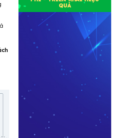
g
QUẢ
iá
ách