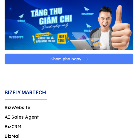
Khám phá ngay
BIZFLY MARTECH
BizWebsite
AI Sales Agent
BizCRM
BizMail