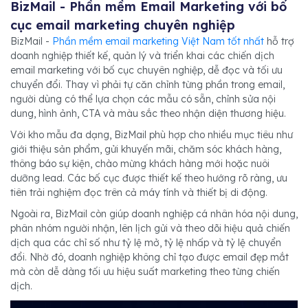
BizMail - Phần mềm Email Marketing với bố
cục email marketing chuyên nghiệp
BizMail -
Phần mềm email marketing Việt Nam tốt nhất
hỗ trợ
doanh nghiệp thiết kế, quản lý và triển khai các chiến dịch
email marketing với bố cục chuyên nghiệp, dễ đọc và tối ưu
chuyển đổi. Thay vì phải tự căn chỉnh từng phần trong email,
người dùng có thể lựa chọn các mẫu có sẵn, chỉnh sửa nội
dung, hình ảnh, CTA và màu sắc theo nhận diện thương hiệu.
Với kho mẫu đa dạng, BizMail phù hợp cho nhiều mục tiêu như
giới thiệu sản phẩm, gửi khuyến mãi, chăm sóc khách hàng,
thông báo sự kiện, chào mừng khách hàng mới hoặc nuôi
dưỡng lead. Các bố cục được thiết kế theo hướng rõ ràng, ưu
tiên trải nghiệm đọc trên cả máy tính và thiết bị di động.
Ngoài ra, BizMail còn giúp doanh nghiệp cá nhân hóa nội dung,
phân nhóm người nhận, lên lịch gửi và theo dõi hiệu quả chiến
dịch qua các chỉ số như tỷ lệ mở, tỷ lệ nhấp và tỷ lệ chuyển
đổi. Nhờ đó, doanh nghiệp không chỉ tạo được email đẹp mắt
mà còn dễ dàng tối ưu hiệu suất marketing theo từng chiến
dịch.