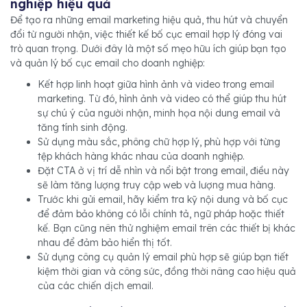
nghiệp hiệu quả
Để tạo ra những email marketing hiệu quả, thu hút và chuyển
đổi từ người nhận, việc thiết kế bố cục email hợp lý đóng vai
trò quan trọng. Dưới đây là một số mẹo hữu ích giúp bạn tạo
và quản lý bố cục email cho doanh nghiệp:
Kết hợp linh hoạt giữa hình ảnh và video trong email
marketing. Từ đó, hình ảnh và video có thể giúp thu hút
sự chú ý của người nhận, minh họa nội dung email và
tăng tính sinh động.
Sử dụng màu sắc, phông chữ hợp lý, phù hợp với từng
tệp khách hàng khác nhau của doanh nghiệp.
Đặt CTA ở vị trí dễ nhìn và nổi bật trong email, điều này
sẽ làm tăng lượng truy cập web và lượng mua hàng.
Trước khi gửi email, hãy kiểm tra kỹ nội dung và bố cục
để đảm bảo không có lỗi chính tả, ngữ pháp hoặc thiết
kế. Bạn cũng nên thử nghiệm email trên các thiết bị khác
nhau để đảm bảo hiển thị tốt.
Sử dụng công cụ quản lý email phù hợp sẽ giúp bạn tiết
kiệm thời gian và công sức, đồng thời nâng cao hiệu quả
của các chiến dịch email.