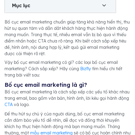
Mục lục
Bố cục email marketing chuẩn giúp tăng khả năng hiển thị, thu
hút sự quan tâm và dẫn dắt khách hàng thực hiện hành động
mong muốn. Trong thực tế, nhiều email vẫn bị bỏ qua vì thiếu
điểm nhấn hoặc CTA chưa rõ ràng. Khi biết cách sắp xếp tiêu
đề, hình ảnh, nội dung hợp lý, kết quả gửi email marketing
được cải thiện rõ rệt.
Vậy bố cục email marketing có gì? các loại bố cục email
marketing? Cách sắp xếp? Hãy cùng
Bizfly
tìm hiểu chi tiết
trong bài viết sau:
Bố cục email marketing là gì?
Bố cục email marketing là cách sắp xếp các yếu tố khác nhau
trong email, bao gồm văn bản, hình ảnh, lời kêu gọi hành động
CTA
và logo.
Để thu hút sự chú ý của người dùng, bố cục email marketing
cần đảm bảo yếu tố dễ nhìn, dễ đọc và đồng thời khuyến
khích họ thực hiện hành động mà bạn mong muốn. Thông
thường, một
mẫu email marketing
sẽ có bố cục hoàn chỉnh như