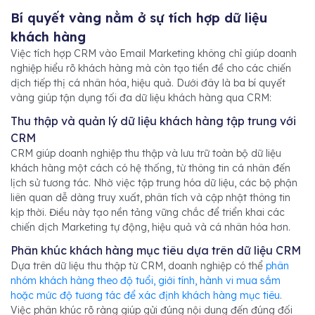
Bí quyết vàng nằm ở sự tích hợp dữ liệu
khách hàng
Việc tích hợp CRM vào Email Marketing không chỉ giúp doanh
nghiệp hiểu rõ khách hàng mà còn tạo tiền đề cho các chiến
dịch tiếp thị cá nhân hóa, hiệu quả. Dưới đây là ba bí quyết
vàng giúp tận dụng tối đa dữ liệu khách hàng qua CRM:
Thu thập và quản lý dữ liệu khách hàng tập trung với
CRM
CRM giúp doanh nghiệp thu thập và lưu trữ toàn bộ dữ liệu
khách hàng một cách có hệ thống, từ thông tin cá nhân đến
lịch sử tương tác. Nhờ việc tập trung hóa dữ liệu, các bộ phận
liên quan dễ dàng truy xuất, phân tích và cập nhật thông tin
kịp thời. Điều này tạo nền tảng vững chắc để triển khai các
chiến dịch Marketing tự động, hiệu quả và cá nhân hóa hơn.
Phân khúc khách hàng mục tiêu dựa trên dữ liệu CRM
Dựa trên dữ liệu thu thập từ CRM, doanh nghiệp có thể
phân
nhóm khách hàng theo độ tuổi, giới tính, hành vi mua sắm
hoặc mức độ tương tác để xác định khách hàng mục tiêu
.
Việc phân khúc rõ ràng giúp gửi đúng nội dung đến đúng đối