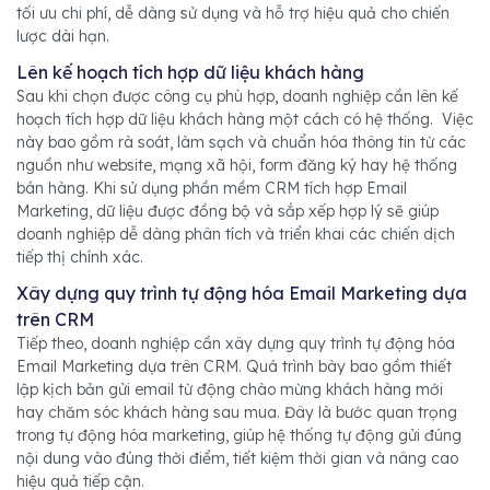
tối ưu chi phí, dễ dàng sử dụng và hỗ trợ hiệu quả cho chiến
lược dài hạn.
Lên kế hoạch tích hợp dữ liệu khách hàng
Sau khi chọn được công cụ phù hợp, doanh nghiệp cần lên kế
hoạch tích hợp dữ liệu khách hàng một cách có hệ thống. Việc
này bao gồm rà soát, làm sạch và chuẩn hóa thông tin từ các
nguồn như website, mạng xã hội, form đăng ký hay hệ thống
bán hàng. Khi sử dụng phần mềm CRM tích hợp Email
Marketing, dữ liệu được đồng bộ và sắp xếp hợp lý sẽ giúp
doanh nghiệp dễ dàng phân tích và triển khai các chiến dịch
tiếp thị chính xác.
Xây dựng quy trình tự động hóa Email Marketing dựa
trên CRM
Tiếp theo, doanh nghiệp cần xây dựng quy trình tự động hóa
Email Marketing dựa trên CRM. Quá trình bày bao gồm thiết
lập kịch bản gửi email từ động chào mừng khách hàng mới
hay chăm sóc khách hàng sau mua. Đây là bước quan trọng
trong tự động hóa marketing, giúp hệ thống tự động gửi đúng
nội dung vào đúng thời điểm, tiết kiệm thời gian và nâng cao
hiệu quả tiếp cận.