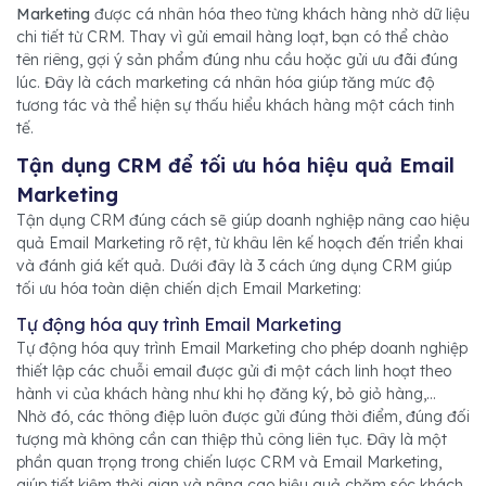
Marketing
được cá nhân hóa theo từng khách hàng nhờ dữ liệu
chi tiết từ CRM. Thay vì gửi email hàng loạt, bạn có thể chào
tên riêng, gợi ý sản phẩm đúng nhu cầu hoặc gửi ưu đãi đúng
lúc. Đây là cách marketing cá nhân hóa giúp tăng mức độ
tương tác và thể hiện sự thấu hiểu khách hàng một cách tinh
tế.
Tận dụng CRM để tối ưu hóa hiệu quả Email
Marketing
Tận dụng CRM đúng cách sẽ giúp doanh nghiệp nâng cao hiệu
quả Email Marketing rõ rệt, từ khâu lên kế hoạch đến triển khai
và đánh giá kết quả. Dưới đây là 3 cách ứng dụng CRM giúp
tối ưu hóa toàn diện chiến dịch Email Marketing:
Tự động hóa quy trình Email Marketing
Tự động hóa quy trình Email Marketing cho phép doanh nghiệp
thiết lập các chuỗi email được gửi đi một cách linh hoạt theo
hành vi của khách hàng như khi họ đăng ký, bỏ giỏ hàng,...
Nhờ đó, các thông điệp luôn được gửi đúng thời điểm, đúng đối
tượng mà không cần can thiệp thủ công liên tục. Đây là một
phần quan trọng trong chiến lược CRM và Email Marketing,
giúp tiết kiệm thời gian và nâng cao hiệu quả chăm sóc khách