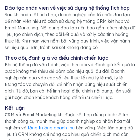
Đào tạo nhân viên về việc sử dụng hệ thống tích hợp
Sau khi hoàn tất tích hợp, doanh nghiệp cần tổ chức đào tạo
để nhân viên hiểu rõ cách sử dụng hệ thống CRM kết hợp với
Email Marketing. Nội dung đào tạo nên bao gồm cách nhập dữ
liệu, tạo chiến dịch, theo dõi kết quả và xử lý các tình huống
thực tế. Khi nhân viên nắm bắt vững quy trình, việc vận hành
sẽ hiệu quả hơn, tránh sai sót không đáng có.
Theo dõi, đánh giá và điều chỉnh chiến lược
Khi hệ thống đã vận hành, việc theo dõi và đánh giá kết quả là
bước không thể thiếu để đảm bảo hiệu quả lâu dài. Doanh
nghiệp cần dựa vào các số liệu thực tế như tỷ lệ mở, tỷ lệ
tương tác và chuyển đổi để nhìn nhận đúng hiệu suất chiến
dịch. Từ đó, bạn có thể linh hoạt điều chỉnh nội dung, tần suất
gửi hoặc phân khúc khách hàng để tối ưu chiến lược.
Kết luận
CRM và Email Marketing
khi được kết hợp đúng cách sẽ trở
thành công cụ mạnh mẽ giúp doanh nghiệp cá nhân hóa trải
nghiệm và
tăng trưởng doanh thu
bền vững. Việc tận dụng dữ
liệu từ CRM không chỉ nâng cao hiệu quả chiến dịch mà còn