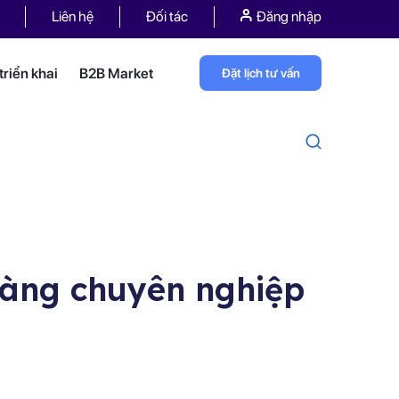
Liên hệ
Đối tác
Đăng nhập
riển khai
B2B Market
Đặt lịch tư vấn
hàng chuyên nghiệp