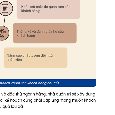
 hoạch chăm sóc khách hàng chi tiết
g và đặc thù ngành hàng, nhà quản trị sẽ xây dựng
ào, kế hoạch cũng phải đáp ứng mong muốn khách
u quả lâu dài.