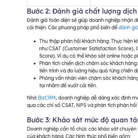
Bước 2: Đánh giá chất lượng dịch
Đánh giá toàn diện sẽ giúp doanh nghiệp nhận d
cải thiện. Các phương pháp phổ biến để
đánh giá
Thu thập phản hồi khách hàng: Thực hiện k
như CSAT (Customer Satisfaction Score), 
Score). Ví dụ có thể khảo sát online hoặc 
Phân tích chiến dịch chăm sóc khách hàn
tiến trình và đo lường hiệu quả từng chiến d
Phỏng vấn nhân viên chăm sóc khách hàng: 
tại nhằm đề xuất cải tiến.
Nhờ
BizCRM
, doanh nghiệp dễ dàng xác định mụ
qua các chỉ số CSAT, NPS và phân tích phản hồi 
Bước 3: Khảo sát mức độ quan t
Doanh nghiệp cần tổ chức các khảo sát chuyên
của khách hàng. Các hình thức phổ biến gồm: