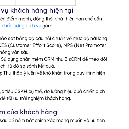
 vụ khách hàng hiện tại
iện điểm mạnh, đồng thời phát hiện hạn chế cần
 chất lượng dịch vụ
gồm:
hảo sát bằng bộ câu hỏi chuẩn về mức độ hài lòng
CES (Customer Effort Score), NPS (Net Promoter
phỏng vấn sâu.
g: Sử dụng phần mềm CRM như BizCRM để theo dõi
ịch, từ đó so sánh kết quả.
Thu thập ý kiến về khó khăn trong quy trình hiện
c tiêu CSKH cụ thể, đo lường hiệu quả chiến dịch
để tối ưu trải nghiệm khách hàng.
âm của khách hàng
 sâu để nắm bắt chính xác mong muốn và ưu tiên