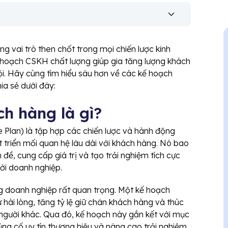
g vai trò then chốt trong mọi chiến lược kinh
hoạch CSKH chất lượng giúp gia tăng lượng khách
ội. Hãy cùng tìm hiểu sâu hơn về các kế hoạch
ia sẻ dưới đây:
h hàng là gì?
lan) là tập hợp các chiến lược và hành động
 triển mối quan hệ lâu dài với khách hàng. Nó bao
n đề, cung cấp giá trị và tạo trải nghiệm tích cực
ới doanh nghiệp.
g doanh nghiệp rất quan trọng. Một kế hoạch
ài lòng, tăng tỷ lệ giữ chân khách hàng và thúc
 người khác. Qua đó, kế hoạch này gắn kết với mục
ủng cố uy tín thương hiệu và nâng cao trải nghiệm