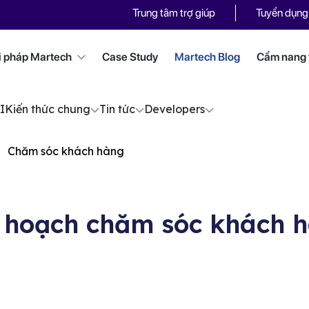
Trung tâm trợ giúp
Tuyển dụng
i pháp Martech
Case Study
Martech Blog
Cẩm nang t
I
Kiến thức chung
Tin tức
Developers
Chăm sóc khách hàng
 hoạch chăm sóc khách 