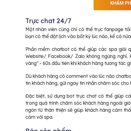
KHÁM PH
Trực chat 24/7
Một nhân viên cũng chỉ có thể trực fanpage tối
bạn có thể đặt lịch vào bất kỳ lúc nào, kể cả nử
Phần mềm chatbot có thể giúp các spa giải q
Website/ Facebook/ Zalo không ngừng nghỉ. K
vàng" - 60s đầu tiên khi khách hàng tương tác g
Dù khách hàng có comment vào lúc nào chatbo
tin khách hàng, gửi ngay tin nhắn chăm sóc cho 
Đặc biệt, sử dụng bot trực chat có thể giúp c
trong quá trình chăm sóc khách hàng ngoài gi
ngôn từ thân thiện sẽ giúp khách hàng cảm thấ
cảm với spa.