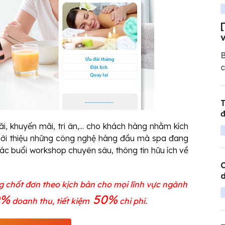
B
c
h
n
T
đ
, khuyến mãi, tri ân,... cho khách hàng nhằm kích
ể giới thiệu những công nghệ hàng đầu mà spa đang
các buổi workshop chuyên sâu, thông tin hữu ích về
C
d
g chốt đơn theo kịch bản cho mọi lĩnh vực ngành
0%
50%
doanh thu, tiết kiệm
chi phí.