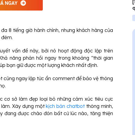
[
Á NGAY
q
h
 đa 8 tiếng giờ hành chính, nhưng khách hàng của
a đêm.
uyết vấn đề này, bởi nó hoạt động độc lập trên
hả năng phản hồi ngay trong khoảng "thời gian
iúp bạn giữ được một lượng khách nhất định.
t cũng ngay lập tức ẩn comment để bảo vệ thông
họ.
ác cơ sở làm đẹp loại bỏ những cảm xúc tiêu cực
ờ làm. Xây dựng một
kịch bản chatbot
thông minh,
y đang được chào đón bất cứ lúc nào, tăng thiện