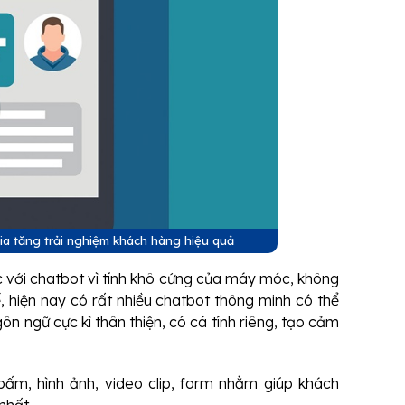
ia tăng trải nghiệm khách hàng hiệu quả
c với chatbot vì tính khô cứng của máy móc, không
, hiện nay có rất nhiều chatbot thông minh có thể
ôn ngữ cực kì thân thiện, có cá tính riêng, tạo cảm
ấm, hình ảnh, video clip, form nhằm giúp khách