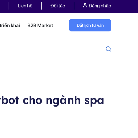
Liên hệ
Đối tác
Đăng nhập
riển khai
B2B Market
Đặt lịch tư vấn
tbot cho ngành spa