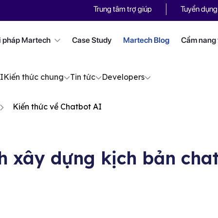
Trung tâm trợ giúp
Tuyển dụng
i pháp Martech
Case Study
Martech Blog
Cẩm nang t
I
Kiến thức chung
Tin tức
Developers
Kiến thức về Chatbot AI
h xây dựng kịch bản cha