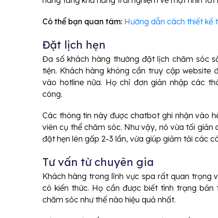
hàng tăng khả năng trải nghiệm về mặt nhìn tốt
Có thể bạn quan tâm:
Hướng dẫn cách thiết kế 
Đặt lịch hẹn
Đa số khách hàng thường đặt lịch chăm sóc s
tiện. Khách hàng không cần truy cập website đ
vào hotline nữa. Họ chỉ đơn giản nhập các th
công.
Các thông tin này được chatbot ghi nhận vào hệ
viên cụ thể chăm sóc. Như vậy, nó vừa tối giản 
đặt hẹn lên gấp 2-3 lần, vừa giúp giảm tải các côn
Tư vấn từ chuyên gia
Khách hàng trong lĩnh vực spa rất quan trọng 
có kiến thức. Họ cần được biết tình trạng bản t
chăm sóc như thế nào hiệu quả nhất.