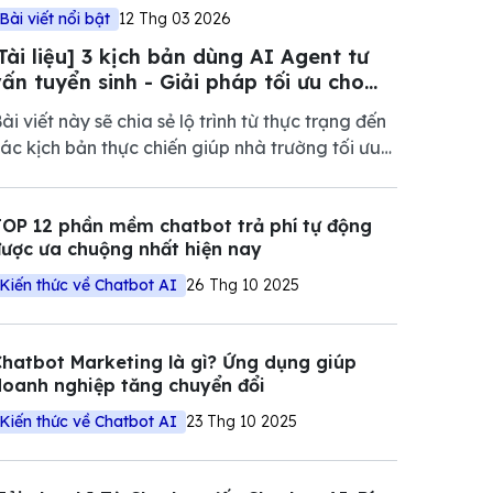
Bài viết nổi bật
12 Thg 03 2026
[Tài liệu] 3 kịch bản dùng AI Agent tư
vấn tuyển sinh - Giải pháp tối ưu cho
mùa tuyển sinh 2026
ài viết này sẽ chia sẻ lộ trình từ thực trạng đến
ác kịch bản thực chiến giúp nhà trường tối ưu
óa tỷ lệ chuyển đổi ngay trong mùa tuyển sinh
ăm nay.
OP 12 phần mềm chatbot trả phí tự động
ược ưa chuộng nhất hiện nay
Kiến thức về Chatbot AI
26 Thg 10 2025
hatbot Marketing là gì? Ứng dụng giúp
oanh nghiệp tăng chuyển đổi
Kiến thức về Chatbot AI
23 Thg 10 2025