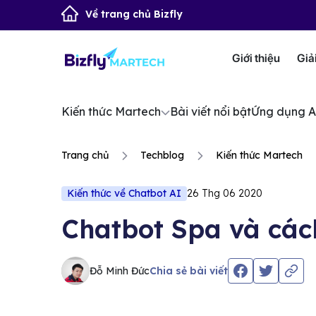
Về trang chủ Bizfly
Giới thiệu
Giả
Kiến thức Martech
Bài viết nổi bật
Ứng dụng A
Trang chủ
Techblog
Kiến thức Martech
Kiến thức về Chatbot AI
26 Thg 06 2020
Chatbot Spa và các
Đỗ Minh Đức
Chia sẻ bài viết