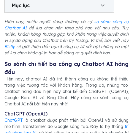
Mục lục
Hiện nay, nhiều người dùng thường có sự
so sánh công cụ
Chatbot AI
để lựa chọn nền tảng phù hợp với nhu cầu. Tuy
nhiên, khách hàng thường gặp khó khăn trong việc quyết định
vì sự đa dạng của Chatbot trên thị trường. Vì thế, bài viết này
Bizfly
sẽ giới thiệu đến bạn 3 công cụ AI nổi bật những và một
số lựa chọn khác giúp bạn dễ dàng ra quyết định hơn.
So sánh chi tiết ba công cụ Chatbot AI hàng
đầu
Hiện nay, chatbot AI đã trở thành công cụ không thể thiếu
trong việc tương tác với khách hàng. Trong đó, những tool
chatbot hàng đầu hiện nay phải kể đến ChatGPT (OpenAI),
Google Bard AI và Bing Chat. Hãy cùng so sánh công cụ
Chatbot AI nổi bật hiện nay nhé!
ChatGPT (OpenAI)
ChatGPT
là chatbot được phát triển bởi OpenAI và sử dụng
mô hình Transformer do Google sáng tạo. Đây là hệ thống
trí
tuệ nhân tạo AI
có khả năng tạo ra các cuộc trò chuyện tự