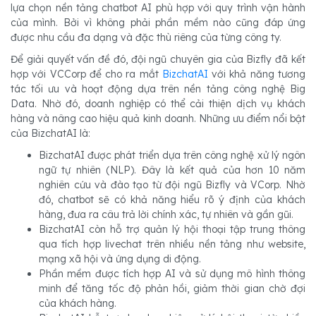
lựa chọn nền tảng chatbot AI phù hợp với quy trình vận hành
của mình. Bởi vì không phải phần mềm nào cũng đáp ứng
được nhu cầu đa dạng và đặc thù riêng của từng công ty.
Để giải quyết vấn đề đó, đội ngũ chuyên gia của Bizfly đã kết
hợp với VCCorp để cho ra mắt
BizchatAI
với khả năng tương
tác tối ưu và hoạt động dựa trên nền tảng công nghệ Big
Data. Nhờ đó, doanh nghiệp có thể cải thiện dịch vụ khách
hàng và nâng cao hiệu quả kinh doanh. Những ưu điểm nổi bật
của BizchatAI là:
BizchatAI được phát triển dựa trên công nghệ xử lý ngôn
ngữ tự nhiên (NLP). Đây là kết quả của hơn 10 năm
nghiên cứu và đào tạo từ đội ngũ Bizfly và VCorp. Nhờ
đó, chatbot sẽ có khả năng hiểu rõ ý định của khách
hàng, đưa ra câu trả lời chính xác, tự nhiên và gần gũi.
BizchatAI còn hỗ trợ quản lý hội thoại tập trung thông
qua tích hợp livechat trên nhiều nền tảng như website,
mạng xã hội và ứng dụng di động.
Phần mềm được tích hợp AI và sử dụng mô hình thông
minh để tăng tốc độ phản hồi, giảm thời gian chờ đợi
của khách hàng.