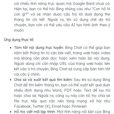
với nhiều tính năng trực quan mà Google Bard chưa có.
Hiện tại, bạn có thể hỏi Bing những câu như “Con hổ là
con gì?” và sẽ nhận được câu trả lời dưới dạng thẻ
thông tin chi tiết. Ngoài ra, khi sử dụng chế độ trò
chuyện, bạn còn có thể yêu cầu AI tạo hình ảnh theo ý
muốn.
Ứng dụng thực tế:
Tóm tắt nội dung trực tuyến:
Bing Chat có thể giúp bạn
nắm bắt thông tin từ các bài viết, trang web hoặc video
mà không cần phải đọc hoặc xem toàn bộ nội dung.
Người dùng chỉ cần nhập URL của trang web hoặc liên
kết vào ô trò chuyện, Bing Chat sẽ cung cấp bản tóm tắt
với các ý chính.
Chia sẻ và xuất kết quả tìm kiếm:
Sau khi sử dụng Bing
Chat để tìm kiếm thông tin, bạn có thể xuất kết quả dưới
nhiều định dạng như Word, PDF hoặc Text để lưu trữ
hoặc chia sẻ. Ngoài ra, công cụ này còn hỗ trợ chia sẻ
file trực tiếp qua các nền tảng mạng xã hội như
Facebook, Twitter (X), Email hoặc Pinterest.
Hỗ trợ viết mã lập trình:
Một tính năng nổi bật của Bing