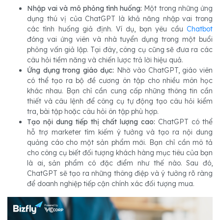
Nhập vai và mô phỏng tình huống:
Một trong những ứng
dụng thú vị của ChatGPT là khả năng nhập vai trong
các tình huống giả định. Ví dụ, bạn yêu cầu
Chatbot
đóng vai ứng viên và nhà tuyển dụng trong một buổi
phỏng vấn giả lập. Tại đây, công cụ cũng sẽ đưa ra các
câu hỏi tiềm năng và chiến lược trả lời hiệu quả.
Ứng dụng trong giáo dục:
Nhờ vào ChatGPT, giáo viên
có thể tạo ra bộ đề cương ôn tập cho nhiều môn học
khác nhau. Bạn chỉ cần cung cấp những thông tin cần
thiết và câu lệnh để công cụ tự động tạo câu hỏi kiểm
tra, bài tập hoặc câu hỏi ôn tập phù hợp.
Tạo nội dung tiếp thị chất lượng cao:
ChatGPT có thể
hỗ trợ marketer tìm kiếm ý tưởng và tạo ra nội dung
quảng cáo cho một sản phẩm mới. Bạn chỉ cần mô tả
cho công cụ biết đối tượng khách hàng mục tiêu của bạn
là ai, sản phẩm có đặc điểm như thế nào. Sau đó,
ChatGPT sẽ tạo ra những thông điệp và ý tưởng rõ ràng
để doanh nghiệp tiếp cận chính xác đối tượng mua.