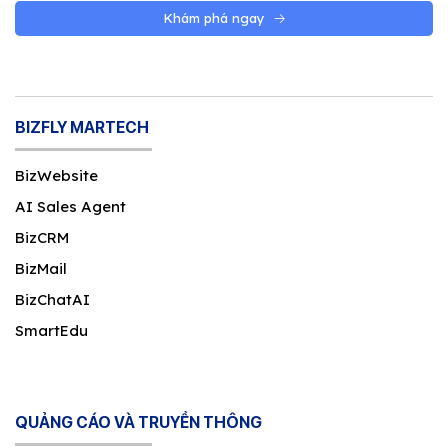
Khám phá ngay
BIZFLY MARTECH
BizWebsite
AI Sales Agent
BizCRM
BizMail
BizChatAI
SmartEdu
QUẢNG CÁO VÀ TRUYỀN THÔNG