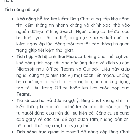
hơn.
Tính năng nổi bật
Khả năng hỗ trợ tìm kiếm:
Bing Chat cung cấp khả năng
tìm kiếm thông tin nhanh chóng và chính xác nhờ vào
nguồn dữ liệu từ Bing Search. Người dùng có thể đặt câu
hỏi hoặc yêu cầu cụ thể, công cụ sẽ trả về kết quả tìm
kiếm ngay lập tức, đồng thời tóm tắt các thông tin quan
trọng giúp tiết kiệm thời gian.
Tích hợp với hệ sinh thái Microsoft:
Bing Chat nổi bật với
khả năng tích hợp sâu vào các ứng dụng và dịch vụ của
Microsoft như Office, Teams và Outlook. Điều này giúp
người dùng thực hiện tác vụ một cách liền mạch. Chẳng
hạn như, bạn có thể chia sẻ thông tin giữa các ứng dụng,
tạo tài liệu trong Office hoặc lên lịch cuộc họp qua
Teams.
Trả lời câu hỏi và đưa ra gợi ý:
Bing Chat không chỉ tìm
kiếm thông tin mà còn có thể trả lời các câu hỏi trực tiếp
từ người dùng dựa trên dữ liệu hiện có. Công cụ sẽ cung
cấp gợi ý về các chủ đề bạn quan tâm, hướng dẫn chi
tiết cách thực hiện một tác vụ cụ thể,....
Tính năng trực quan:
Microsoft đã nâng cấp Bing Chat