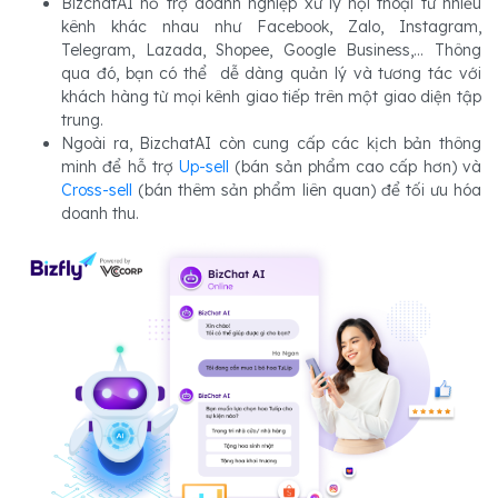
BizchatAI hỗ trợ doanh nghiệp xử lý hội thoại từ nhiều
kênh khác nhau như Facebook, Zalo, Instagram,
Telegram, Lazada, Shopee, Google Business,... Thông
qua đó, bạn có thể dễ dàng quản lý và tương tác với
khách hàng từ mọi kênh giao tiếp trên một giao diện tập
trung.
Ngoài ra, BizchatAI còn cung cấp các kịch bản thông
minh để hỗ trợ
Up-sell
(bán sản phẩm cao cấp hơn) và
Cross-sell
(bán thêm sản phẩm liên quan) để tối ưu hóa
doanh thu.