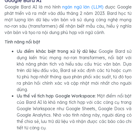
Google Bard AI
Google Bard AI là mô hình
ngôn ngữ lớn (LLM)
được Google
phát triển và ra mắt vào đầu tháng 2 năm 2023. Bard học từ
một lượng lớn dữ liệu văn bản và sử dụng công nghệ mạng
nơ-ron sâu (transformers) để nhận biết mẫu câu, hiểu ý nghĩa
văn bản và tạo ra nội dung phù hợp với ngữ cảnh.
Tính năng nổi bật
Ưu điểm khác biệt trong xử lý dữ liệu:
Google Bard sử
dụng kiến trúc mạng nơ-ron transformers, nổi bật với
khả năng phân tích và hiểu sâu cấu trúc văn bản. Dựa
trên dữ liệu đầu vào, Bard sẽ xác định các từ hoặc cụm
từ phù hợp nhất thông qua phân phối xác suất, từ đó tạo
ra phản hồi chính xác và cập nhật mới nhất cho người
dùng.
Ưu thế về tích hợp Google Workspace:
Một điểm nổi bật
của Bard AI là khả năng tích hợp với các công cụ trong
Google Workspace như Google Sheets, Google Docs và
Google Analytics. Nhờ vào tính năng này, người dùng có
thể chia sẻ, lưu trữ dữ liệu và nhận được các báo cáo chi
tiết từ công cụ.