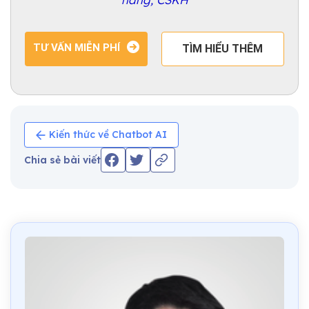
TƯ VẤN MIỄN PHÍ
TÌM HIỂU THÊM
Kiến thức về Chatbot AI
Chia sẻ bài viết