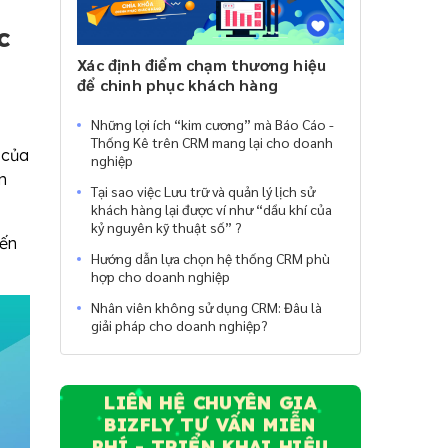
c
Xác định điểm chạm thương hiệu
để chinh phục khách hàng
Những lợi ích “kim cương” mà Báo Cáo -
Thống Kê trên CRM mang lại cho doanh
 của
nghiệp
n
Tại sao việc Lưu trữ và quản lý lịch sử
khách hàng lại được ví như “dầu khí của
kỷ nguyên kỹ thuật số” ?
đến
Hướng dẫn lựa chọn hệ thống CRM phù
hợp cho doanh nghiệp
Nhân viên không sử dụng CRM: Đâu là
giải pháp cho doanh nghiệp?
LIÊN HỆ CHUYÊN GIA
BIZFLY TƯ VẤN MIỄN
PHÍ - TRIỂN KHAI HIỆU