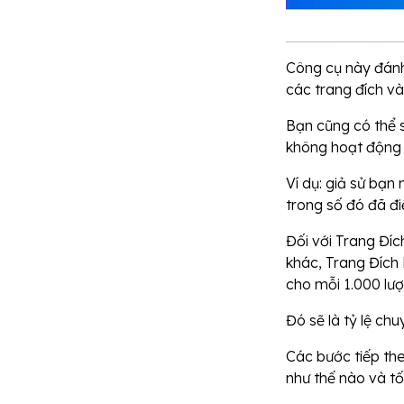
Công cụ này đán
các trang đích và
Bạn cũng có thể s
không hoạt động 
Ví dụ: giả sử bạn
trong số đó đã đ
Đối với Trang Đíc
khác, Trang Đích
cho mỗi 1.000 lượ
Đó sẽ là tỷ lệ chu
Các bước tiếp th
như thế nào và tố