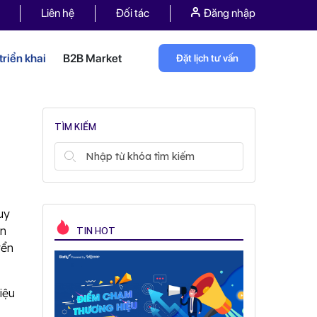
Liên hệ
Đối tác
Đăng nhập
riển khai
B2B Market
Đặt lịch tư vấn
TÌM KIẾM
uy
ến
TIN HOT
yển
iệu