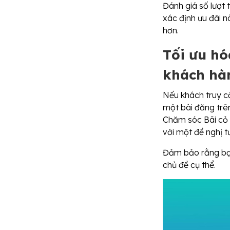
Đánh giá số lượt 
xác định ưu đãi n
hơn.
Tối ưu hó
khách hà
Nếu khách truy c
một bài đăng trê
Chăm sóc Bãi cỏ c
với một đề nghị t
Đảm bảo rằng bạn
chủ đề cụ thể.