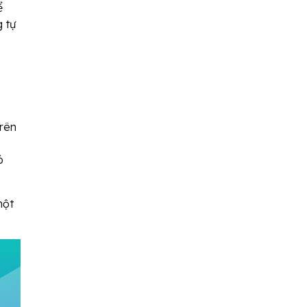
ể
g tự
trên
ó
một