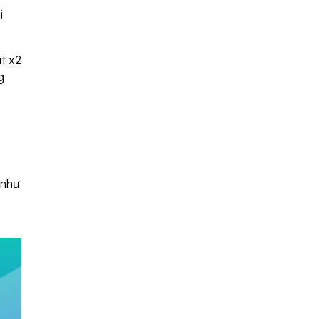
i
t x2
g
 như