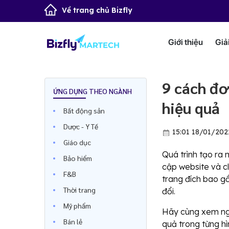
Về trang chủ Bizfly
Giới thiệu
Giả
9 cách đơ
ỨNG DỤNG THEO NGÀNH
hiệu quả
Bất động sản
Dược - Y Tế
15:01 18/01/202
Giáo dục
Quá trình tạo ra
Bảo hiểm
cập website và c
F&B
trang đích bao gồ
Thời trang
đổi.
Mỹ phẩm
Hãy cùng xem nga
Bán lẻ
quả trong từng hì