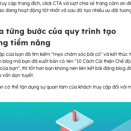
truy cập trang đích, click CTA và lượt chia sẻ trang cảm ơn đ
ào đang hoạt động tốt nhất và sau đó tạo nhiều ưu đãi tươn
a từng bước của quy trình tạo
ng tiềm năng
ập của bạn đã tìm kiếm "mẹo chăm sóc bãi cỏ" và kết thúc 
n blog mà bạn đã xuất bản có tên "10 Cách Cải thiện Chế độ
ủa bạn", thì tốt hơn bạn không nên liên kết bài đăng blog đ
ư vấn dọn tuyết.
 có thể tận dụng sự quan tâm của khách truy cập đối với 