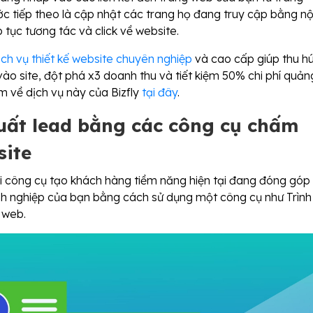
c tiếp theo là cập nhật các trang họ đang truy cập bằng nộ
p tục tương tác và click về website.
ịch vụ thiết kế website chuyên nghiệp
và cao cấp giúp thu hú
vào site, đột phá x3 doanh thu và tiết kiệm 50% chi phí quản
m về dịch vụ này của Bizfly
tại đây
.
uất lead bằng các công cụ chấm
site
 công cụ tạo khách hàng tiềm năng hiện tại đang đóng góp
h nghiệp của bạn bằng cách sử dụng một công cụ như Trình
 web.