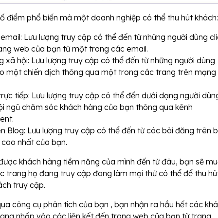
số điểm phổ biến mà một doanh nghiệp có thể thu hút khách:
 email: Lưu lượng truy cập có thể đến từ những người dùng cl
ang web của bạn từ một trong các email.
g xã hội: Lưu lượng truy cập có thể đến từ những người dùng
o một chiến dịch thông qua một trong các trang trên mạng
rực tiếp: Lưu lượng truy cập có thể đến dưới dạng người dùn
 đội ngũ chăm sóc khách hàng của bạn thông qua kênh
ent.
n Blog: Lưu lượng truy cập có thể đến từ các bài đăng trên 
t cao nhất của bạn.
 được khách hàng tiềm năng của mình đến từ đâu, bạn sẽ m
 trang họ đang truy cập đang làm mọi thứ có thể để thu hú
ch truy cập.
qua công cụ phân tích của bạn , bạn nhận ra hầu hết các kh
ang nhấp vào các liên kết đến trang web của bạn từ trang