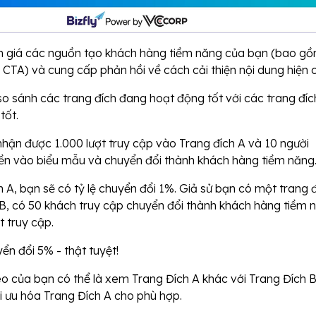
h giá các nguồn tạo khách hàng tiềm năng của bạn (bao g
 CTA) và cung cấp phản hồi về cách cải thiện nội dung hiện c
o sánh các trang đích đang hoạt động tốt với các trang đíc
tốt.
 nhận được 1.000 lượt truy cập vào Trang đích A và 10 người
iền vào biểu mẫu và chuyển đổi thành khách hàng tiềm năng
h A, bạn sẽ có tỷ lệ chuyển đổi 1%. Giả sử bạn có một trang 
 B, có 50 khách truy cập chuyển đổi thành khách hàng tiềm 
t truy cập.
yển đổi 5% - thật tuyệt!
eo của bạn có thể là xem Trang Đích A khác với Trang Đích 
i ưu hóa Trang Đích A cho phù hợp.