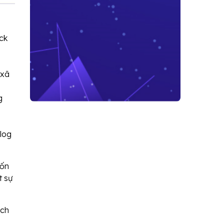
ick
 xã
g
blog
uốn
t sự
ách