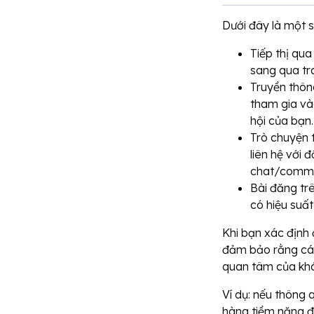
Dưới đây là một 
Tiếp thị qua
sang qua tr
Truyền thôn
tham gia và
hội của bạn.
Trò chuyện t
liên hệ với
chat/comm
Bài đăng trê
có hiệu suấ
Khi bạn xác định
đảm bảo rằng các
quan tâm của khá
Ví dụ: nếu thông 
hàng tiềm năng đ