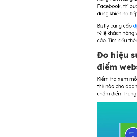
Facebook, thì bướ
dung khiến họ tiế
Bizfly cung cấp
d
tỷ lệ khách hàng 
cáo. Tìm hiểu thê
Đo hiệu s
điểm web
Kiểm tra xem mỗi
thế nào cho doan
chấm điểm trang