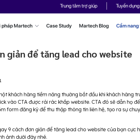
Trung tâm trợ giúp
Tuyển dụng
i pháp Martech
Case Study
Martech Blog
Cẩm nang t
n giản để tăng lead cho website
1
 một khách hàng tiềm năng thường bắt đầu khi khách hàng tr
lick vào CTA được rải rác khắp website. CTA đó sẽ dẫn họ đ
m form đăng ký để thu thập thông tin liên hệ, tạo ra sự chu
y 9 cách đơn giản để tăng lead cho website của bạn cực h
nh ảnh dưới đây nhé.