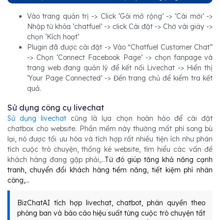
Vào trang quản trị -> Click ‘Gói mở rộng’ -> ‘Cài mới’ ->
Nhập từ khóa ‘chatfuel’ -> click Cài đặt -> Chờ vài giây ->
chọn ‘Kích hoạt’
Plugin đã được cài đặt -> Vào “Chatfuel Customer Chat”
-> Chọn ‘Connect Facebook Page’ -> chọn fanpage và
trang web đang quản lý để kết nối Livechat -> Hiển thị
‘Your Page Connected’ -> Đến trang chủ để kiểm tra kết
quả.
Sử dụng công cụ livechat
Sử dụng livechat
cũng là lựa chọn hoàn hảo để cài đặt
chatbox cho website. Phần mềm này thường mất phí song bù
lại, nó được tối ưu hóa và tích hợp rất nhiều tiện ích như phân
tích cuộc trò chuyện, thống kê website, tìm hiểu các vấn đề
khách hàng đang gặp phải,...
Từ đó giúp tăng khả năng cạnh
tranh, chuyển đổi khách hàng tiềm năng, tiết kiệm phí nhân
công,...
BizChatAI tích hợp livechat, chatbot, phân quyền theo
phòng ban và báo cáo hiệu suất từng cuộc trò chuyện tất