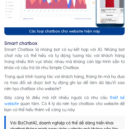
Các loại chatbox cho website hiện nay
Smart chatbox
Smart Chatbox là những bot có sự kết hợp với AI. Những bot
chat này có thể hiểu và tự động tương tác với khách hàng
trong nhiều lĩnh vực khác nhau mà không cân lập trình sẵn từ
khóa và câu trả lời như Simple Chatbox.
Trong quá trình tương tác với khách hàng, thông tin mà họ đưa
ra trao đổi sẽ được bot tự động ghi lại để làm dữ liệu.Vì sao
nên tạo chatbox cho website?
Đây cũng là điều mà rất nhiều người có nhu cầu
thiết kế
website
quan tâm. Có 4 lý do nên tạo chatbox cho website để
bạn có thể hiểu thêm về công cụ này.
Với BizChatAI, doanh nghiệp có thể dễ dàng triển khai
chatbot thông minh ngay trên website mà không cần lập