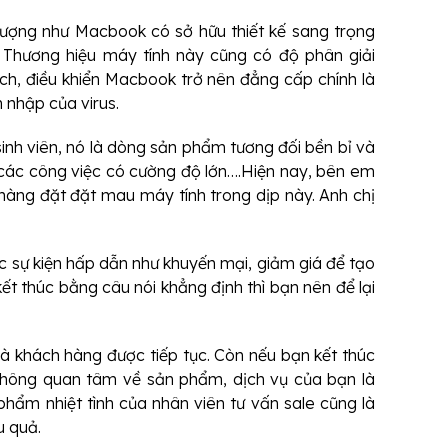
ượng như Macbook có sở hữu thiết kế sang trọng
 Thương hiệu máy tính này cũng có độ phân giải
nch, điều khiển Macbook trở nên đẳng cấp chính là
 nhập của virus.
inh viên, nó là dòng sản phẩm tương đối bền bỉ và
 các công việc có cường độ lớn….Hiện nay, bên em
hàng đặt đặt mau máy tính trong dịp này. Anh chị
 sự kiện hấp dẫn như khuyến mại, giảm giá để tạo
kết thúc bằng câu nói khẳng định thì bạn nên để lại
và khách hàng được tiếp tục. Còn nếu bạn kết thúc
không quan tâm về sản phẩm, dịch vụ của bạn là
phẩm nhiệt tình của nhân viên tư vấn sale cũng là
u quả.