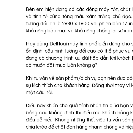
Bên em hiện đang có các dòng máy tốt, chất l
và tinh tế cùng tông màu xám trắng chủ đạo.
tương đối lớn là 2880 x 1800 với phiên bản 13 i
khả năng bảo mật và khả năng chống lại sự xâm
Hay dòng Dell loại máy tính phổ biến dùng cho s
ổn định, cấu hình tương đối cao có thể phục vụ
đang có chương trình ưu đãi hấp dẫn khi khách 
có muốn đặt mua luôn không ạ?
Khi tư vấn về sản phẩm/dịch vụ bạn nên đưa các
sự kích thích cho khách hàng. Đồng thời thay vì 
một câu hỏi.
Điều này khiến cho quá trình nhắn tin giữa bạn 
bằng câu khẳng định thì điều mà khách hàng 
điều dễ hiểu. Không những thế, việc tư vấn sản 
chìa khóa để chốt đơn hàng nhanh chóng và hiệ