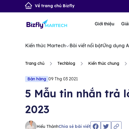
Về trang chủ Bizfly
Giới thiệu
Giả
Kiến thức Martech
Bài viết nổi bật
Ứng dụng A
Trang chủ
Techblog
Kiến thức chung
Bán hàng
09 Thg 03 2021
5 Mẫu tin nhắn trả
2023
Hiếu Thảnh
Chia sẻ bài viết