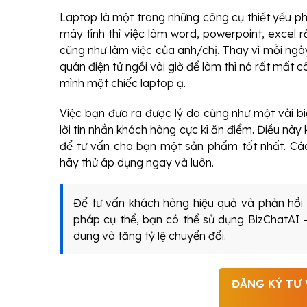
Laptop là một trong những công cụ thiết yếu ph
máy tính thì việc làm word, powerpoint, excel 
cũng như làm việc của anh/chị. Thay vì mỗi ngà
quán điện tử ngồi vài giờ để làm thì nó rất mất 
mình một chiếc laptop ạ.
Việc bạn đưa ra được lý do cũng như một vài b
lời tin nhắn khách hàng cực kì ăn điểm. Điều này
để tư vấn cho bạn một sản phẩm tốt nhất. Các
hãy thử áp dụng ngay và luôn.
Để tư vấn khách hàng hiệu quả và phản hồi 
pháp cụ thể, bạn có thể sử dụng BizChatAI 
dung và tăng tỷ lệ chuyển đổi.
ĐĂNG KÝ TƯ 