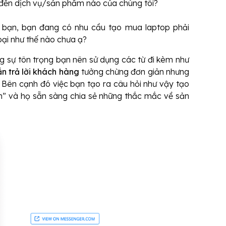
đến dịch vụ/sản phẩm nào của chúng tôi?
o bạn, bạn đang có nhu cầu tạo mua laptop phải
oại như thế nào chưa ạ?
g sự tôn trọng bạn nên sử dụng các từ đi kèm như
ắn trả lời khách hàng
tưởng chừng đơn giản nhưng
Bên cạnh đó việc bạn tạo ra câu hỏi như vậy tạo
” và họ sẵn sàng chia sẻ những thắc mắc về sản