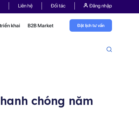
Liên hệ
Đối tác
Đăng nhập
riển khai
B2B Market
Đặt lịch tư vấn
 nhanh chóng năm