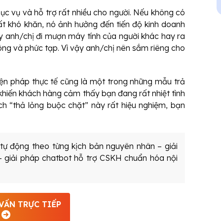
ục vụ và hỗ trợ rất nhiều cho người. Nếu không có
rất khó khăn, nó ảnh hưởng đến tiến độ kinh doanh
y anh/chị đi mượn máy tính của người khác hay ra
công và phức tạp. Vì vậy anh/chị nên sắm riêng cho
iện pháp thực tế cũng là một trong những mẫu trả
 khiến khách hàng cảm thấy bạn đang rất nhiệt tình
h “thả lỏng buộc chặt” này rất hiệu nghiệm, bạn
tự động theo từng kịch bản nguyên nhân – giải
– giải pháp chatbot hỗ trợ CSKH chuẩn hóa nội
VẤN TRỰC TIẾP