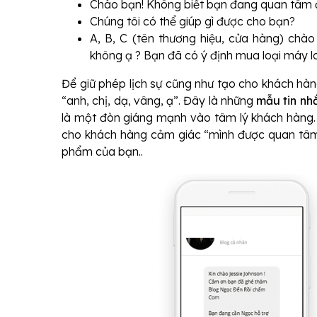
Chào bạn! Không biết bạn đang quan tâm 
Chúng tôi có thể giúp gì được cho bạn?
A, B, C (tên thương hiệu, cửa hàng) chà
không ạ ? Bạn đã có ý định mua loại máy l
Để giữ phép lịch sự cũng như tạo cho khách hàn
“anh, chị, dạ, vâng, ạ”. Đây là những
mẫu tin nh
là một đòn giáng mạnh vào tâm lý khách hàng. 
cho khách hàng cảm giác “mình được quan tâm
phẩm của bạn..