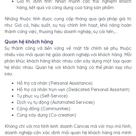
Giá trị định tính: Nhấn mạnh các trải nghiệm khách
hàng, kết quả và công dụng của từng sản phẩm
Những thuộc tính được cung cấp thông qua giải pháp giá trị
như: Giá cả, hiệu suất, sự tuỳ chỉnh linh hoạt, khả năng hoàn
thành công việc, thương hiệu doanh nghiệp, sự cải tiến,...
Quan hệ khách hàng
Sự thành công và bền vững về mặt tài chính sẽ phụ thuộc
nhiều vào mối quan hệ giữa doanh nghiệp với khách hàng. Mỗi
phân khúc khách hàng khác nhau cần xây dựng một loại quan
hệ khác nhau. Quan hệ với khách hàng có thể phân loại như
sau:
Hỗ trợ cá nhân (Personal Assistance)
Hỗ trợ cá nhân trọn vẹn (Dedicated Personal Assistant)
Tự phục vụ (Self-Service)
Dịch vụ tự động (Automated Services)
Cộng đồng (Communities)
Cùng xây dựng (Co-creation)
Không chỉ với mô hình kinh doanh Canvas mà với mọi mô hình,
doanh nghiệp cần xác định mối quan hệ khách hàng mà mình