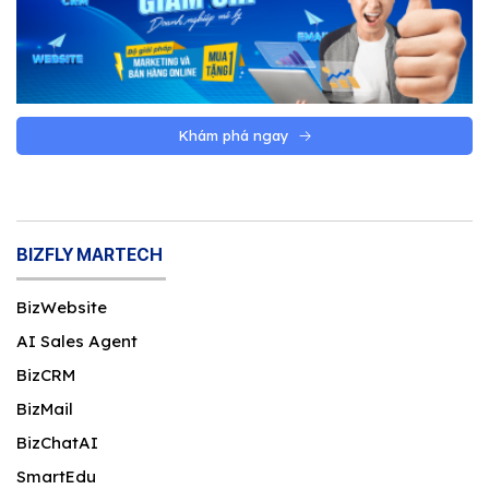
Khám phá ngay
BIZFLY MARTECH
BizWebsite
AI Sales Agent
BizCRM
BizMail
BizChatAI
SmartEdu