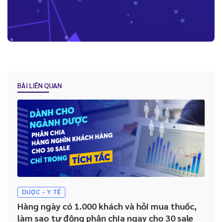
Những lợi ích “kim cương” mà Báo Cáo - Thống Kê trên CRM mang
lại cho doanh nghiệp
BÀI LIÊN QUAN
Tại sao việc Lưu trữ và quản lý lịch sử khách hàng lại được ví như
“dầu khí của kỷ nguyên kỹ thuật số” ?
Hướng dẫn lựa chọn hệ thống CRM phù hợp cho doanh nghiệp
Nhân viên không sử dụng CRM: Đâu là giải pháp cho doanh
nghiệp?
DƯỢC - Y TẾ
Hàng ngày có 1.000 khách và hỏi mua thuốc,
làm sao tự động phân chia ngay cho 30 sale