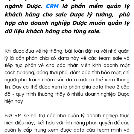
ngành Dược. 
CRM
 là phần mềm quản lý 
khách hàng cho sale Dược lý tưởng,  phù 
hợp cho doanh nghiệp Dược muốn quản lý 
dữ liệu khách hàng cho từng sale.
Khi được đưa về hệ thống, bài toán đặt ra với nhà quản 
lý là cần phân chia số data này về các team sale và 
tiếp tục phân về cho các nhân viên kinh doanh một 
cách tự động, đồng thời phải đảm bảo tính bảo mật, chỉ 
người phụ trách chăm sóc data mới có thể xem thông 
tin. Đây có thể được xem là phân chia data theo 2 cấp 
độ - quy trình thường thấy ở nhiều doanh nghiệp Dược 
hiện nay.
BizCRM sẽ hỗ trợ các nhà quản lý doanh nghiệp thực 
hiện điều này,  kết hợp với tính năng phân quyền để các 
quản lý cấp trung xem được data của team mình và 