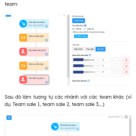
team:
Sau đó làm tương tự các nhánh với các team khác (ví 
dụ: Team sale 1, team sale 2, team sale 3,...)