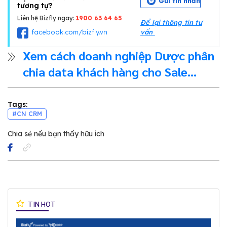
Gửi tin nhắn
tương tự?
Liên hệ Bizfly ngay:
1900 63 64 65
Để lại thông tin tư
facebook.com/bizfly.vn
vấn
Xem cách doanh nghiệp Dược phân
chia data khách hàng cho Sale
chăm sóc khi bán thuốc online để
đạt hiệu quả cao nhất
Tags:
#CN CRM
Chia sẻ nếu bạn thấy hữu ích
TIN HOT