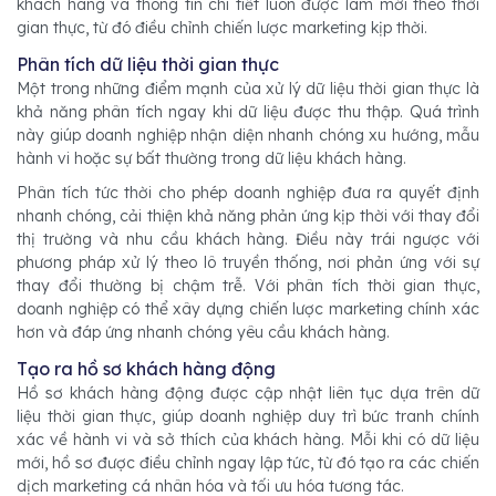
khách hàng và thông tin chi tiết luôn được làm mới theo thời
gian thực, từ đó điều chỉnh chiến lược marketing kịp thời.
Phân tích dữ liệu thời gian thực
Một trong những điểm mạnh của xử lý dữ liệu thời gian thực là
khả năng phân tích ngay khi dữ liệu được thu thập. Quá trình
này giúp doanh nghiệp nhận diện nhanh chóng xu hướng, mẫu
hành vi hoặc sự bất thường trong dữ liệu khách hàng.
Phân tích tức thời cho phép doanh nghiệp đưa ra quyết định
nhanh chóng, cải thiện khả năng phản ứng kịp thời với thay đổi
thị trường và nhu cầu khách hàng. Điều này trái ngược với
phương pháp xử lý theo lô truyền thống, nơi phản ứng với sự
thay đổi thường bị chậm trễ. Với phân tích thời gian thực,
doanh nghiệp có thể xây dựng chiến lược marketing chính xác
hơn và đáp ứng nhanh chóng yêu cầu khách hàng.
Tạo ra hồ sơ khách hàng động
Hồ sơ khách hàng động được cập nhật liên tục dựa trên dữ
liệu thời gian thực, giúp doanh nghiệp duy trì bức tranh chính
xác về hành vi và sở thích của khách hàng. Mỗi khi có dữ liệu
mới, hồ sơ được điều chỉnh ngay lập tức, từ đó tạo ra các chiến
dịch marketing cá nhân hóa và tối ưu hóa tương tác.