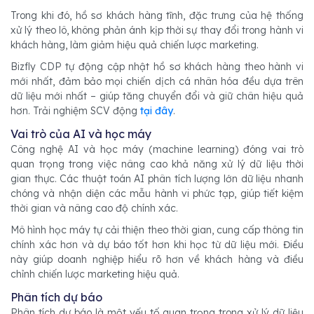
Trong khi đó, hồ sơ khách hàng tĩnh, đặc trưng của hệ thống
xử lý theo lô, không phản ánh kịp thời sự thay đổi trong hành vi
khách hàng, làm giảm hiệu quả chiến lược marketing.
Bizfly CDP tự động cập nhật hồ sơ khách hàng theo hành vi
mới nhất, đảm bảo mọi chiến dịch cá nhân hóa đều dựa trên
dữ liệu mới nhất – giúp tăng chuyển đổi và giữ chân hiệu quả
hơn. Trải nghiệm SCV động
tại đây
.
Vai trò của AI và học máy
Công nghệ AI và học máy (machine learning) đóng vai trò
quan trọng trong việc nâng cao khả năng xử lý dữ liệu thời
gian thực. Các thuật toán AI phân tích lượng lớn dữ liệu nhanh
chóng và nhận diện các mẫu hành vi phức tạp, giúp tiết kiệm
thời gian và nâng cao độ chính xác.
Mô hình học máy tự cải thiện theo thời gian, cung cấp thông tin
chính xác hơn và dự báo tốt hơn khi học từ dữ liệu mới. Điều
này giúp doanh nghiệp hiểu rõ hơn về khách hàng và điều
chỉnh chiến lược marketing hiệu quả.
Phân tích dự báo
Phân tích dự báo là một yếu tố quan trọng trong xử lý dữ liệu