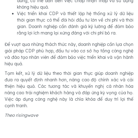
dùng, có thể dẫn đến việc chấp nhận thấp và sử dụng
không hiệu quả.
Việc triển khai CDP và thiết lập hệ thống xử lý dữ liệu
thời gian thực có thể đòi hỏi đầu tư lớn về chi phí và thời
gian. Doanh nghiệp cần đánh giá kỹ lưỡng để đảm bảo
rằng lợi ích mang lại xứng đáng với chi phí bỏ ra.
Để vượt qua những thách thức này, doanh nghiệp cần lựa chọn
giải pháp CDP phù hợp, đầu tư vào cơ sở hạ tầng công nghệ
và đào tạo nhân viên để đảm bảo việc triển khai và vận hành
hiệu quả.
Tạm kết, xử lý dữ liệu theo thời gian thực giúp doanh nghiệp
đưa ra quyết định nhanh hơn, nâng cao độ chính xác và cải
thiện hiệu quả. Các tương tác và khuyến nghị cá nhân hóa
nâng cao trải nghiệm khách hàng và đáp ứng kỳ vọng của họ.
Việc áp dụng công nghệ này là chìa khóa để duy trì lợi thế
cạnh tranh.
Theo risingwave