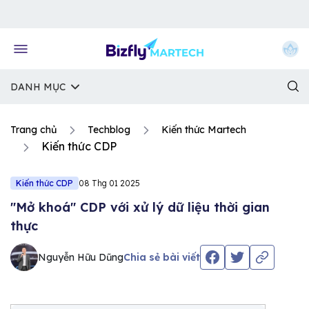
Về trang chủ Bizfly
DANH MỤC
Trang chủ
Techblog
Kiến thức Martech
Kiến thức CDP
Kiến thức CDP
08 Thg 01 2025
"Mở khoá'' CDP với xử lý dữ liệu thời gian
thực
Nguyễn Hữu Dũng
Chia sẻ bài viết