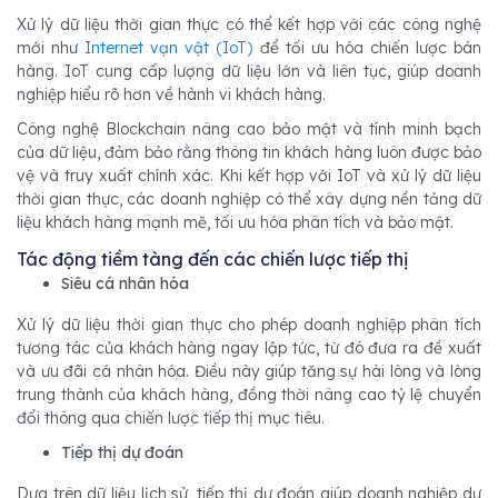
Xử lý dữ liệu thời gian thực có thể kết hợp với các công nghệ
mới như
Internet vạn vật (IoT)
để tối ưu hóa chiến lược bán
hàng. IoT cung cấp lượng dữ liệu lớn và liên tục, giúp doanh
nghiệp hiểu rõ hơn về hành vi khách hàng.
Công nghệ Blockchain nâng cao bảo mật và tính minh bạch
của dữ liệu, đảm bảo rằng thông tin khách hàng luôn được bảo
vệ và truy xuất chính xác. Khi kết hợp với IoT và xử lý dữ liệu
thời gian thực, các doanh nghiệp có thể xây dựng nền tảng dữ
liệu khách hàng mạnh mẽ, tối ưu hóa phân tích và bảo mật.
Tác động tiềm tàng đến các chiến lược tiếp thị
Siêu cá nhân hóa
Xử lý dữ liệu thời gian thực cho phép doanh nghiệp phân tích
tương tác của khách hàng ngay lập tức, từ đó đưa ra đề xuất
và ưu đãi cá nhân hóa. Điều này giúp tăng sự hài lòng và lòng
trung thành của khách hàng, đồng thời nâng cao tỷ lệ chuyển
đổi thông qua chiến lược tiếp thị mục tiêu.
Tiếp thị dự đoán
Dựa trên dữ liệu lịch sử, tiếp thị dự đoán giúp doanh nghiệp dự