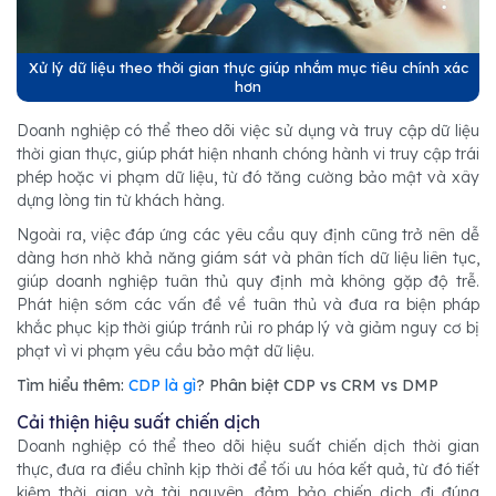
Xử lý dữ liệu theo thời gian thực giúp nhắm mục tiêu chính xác
hơn
Doanh nghiệp có thể theo dõi việc sử dụng và truy cập dữ liệu
thời gian thực, giúp phát hiện nhanh chóng hành vi truy cập trái
phép hoặc vi phạm dữ liệu, từ đó tăng cường bảo mật và xây
dựng lòng tin từ khách hàng.
Ngoài ra, việc đáp ứng các yêu cầu quy định cũng trở nên dễ
dàng hơn nhờ khả năng giám sát và phân tích dữ liệu liên tục,
giúp doanh nghiệp tuân thủ quy định mà không gặp độ trễ.
Phát hiện sớm các vấn đề về tuân thủ và đưa ra biện pháp
khắc phục kịp thời giúp tránh rủi ro pháp lý và giảm nguy cơ bị
phạt vì vi phạm yêu cầu bảo mật dữ liệu.
Tìm hiểu thêm:
CDP là gì
? Phân biệt CDP vs CRM vs DMP
Cải thiện hiệu suất chiến dịch
Doanh nghiệp có thể theo dõi hiệu suất chiến dịch thời gian
thực, đưa ra điều chỉnh kịp thời để tối ưu hóa kết quả, từ đó tiết
kiệm thời gian và tài nguyên, đảm bảo chiến dịch đi đúng