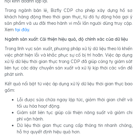
hội kinh doanh lặp lại.
Trong ngành bán lẻ, Bizfly CDP cho phép xây dựng hồ sơ
khách hàng động theo thời gian thực, từ đó tự động hóa gợi ý
sản phẩm và ưu đãi theo hành vi mỗi lần người dùng truy cập.
Xem
tại đây
.
Ngành sản xuất: Cải thiện hiệu quả, độ chính xác của dữ liệu
Trong lĩnh vực sản xuất, phương pháp xử lý dữ liệu theo lô khiến
việc phát hiện lỗi và khắc phục sự cố bị trì hoãn. Việc áp dụng
xử lý dữ liệu thời gian thực trong CDP đã giúp công ty giám sát
liên tục các dây chuyền sản xuất và xử lý kịp thời các vấn đề
phát sinh.
Kết quả nổi bật từ việc áp dụng xử lý dữ liệu thời gian thực bao
gồm:
Lỗi được sửa chữa ngay lập tức, giảm thời gian chết và
tối ưu hóa hoạt động.
Giám sát liên tục giúp cải thiện năng suất và giảm chi
phí vận hành.
Dữ liệu thời gian thực cung cấp thông tin nhanh chóng,
hỗ trợ quyết định hiệu quả hơn.