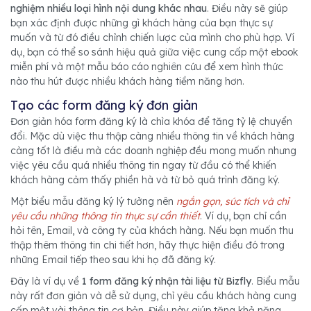
nghiệm nhiều loại hình nội dung khác nhau
. Điều này sẽ giúp
bạn xác định được những gì khách hàng của bạn thực sự
muốn và từ đó điều chỉnh chiến lược của mình cho phù hợp. Ví
dụ, bạn có thể so sánh hiệu quả giữa việc cung cấp một ebook
miễn phí và một mẫu báo cáo nghiên cứu để xem hình thức
nào thu hút được nhiều khách hàng tiềm năng hơn.
Tạo các form đăng ký đơn giản
Đơn giản hóa form đăng ký là chìa khóa để tăng tỷ lệ chuyển
đổi. Mặc dù việc thu thập càng nhiều thông tin về khách hàng
càng tốt là điều mà các doanh nghiệp đều mong muốn nhưng
việc yêu cầu quá nhiều thông tin ngay từ đầu có thể khiến
khách hàng cảm thấy phiền hà và từ bỏ quá trình đăng ký.
Một biểu mẫu đăng ký lý tưởng nên
ngắn gọn, súc tích và chỉ
yêu cầu những thông tin thực sự cần thiết
. Ví dụ, bạn chỉ cần
hỏi tên, Email, và công ty của khách hàng. Nếu bạn muốn thu
thập thêm thông tin chi tiết hơn, hãy thực hiện điều đó trong
những Email tiếp theo sau khi họ đã đăng ký.
Đây là ví dụ về
1 form đăng ký nhận tài liệu từ Bizfly
. Biểu mẫu
này rất đơn giản và dễ sử dụng, chỉ yêu cầu khách hàng cung
cấp một vài thông tin cơ bản. Điều này giúp tăng khả năng