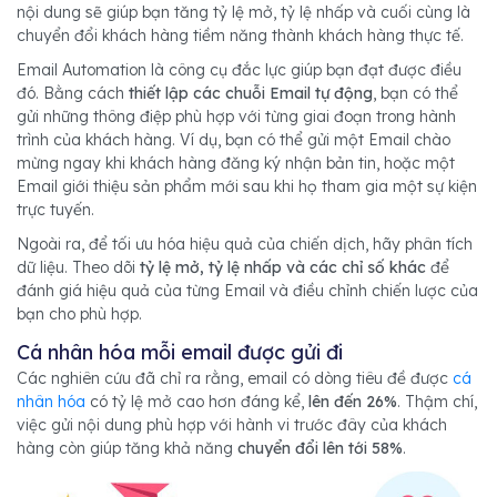
nội dung sẽ giúp bạn tăng tỷ lệ mở, tỷ lệ nhấp và cuối cùng là
chuyển đổi khách hàng tiềm năng thành khách hàng thực tế.
Email Automation là công cụ đắc lực giúp bạn đạt được điều
đó. Bằng cách
thiết lập các chuỗi Email tự động
, bạn có thể
gửi những thông điệp phù hợp với từng giai đoạn trong hành
trình của khách hàng. Ví dụ, bạn có thể gửi một Email chào
mừng ngay khi khách hàng đăng ký nhận bản tin, hoặc một
Email giới thiệu sản phẩm mới sau khi họ tham gia một sự kiện
trực tuyến.
Ngoài ra, để tối ưu hóa hiệu quả của chiến dịch, hãy phân tích
dữ liệu. Theo dõi
tỷ lệ mở, tỷ lệ nhấp và các chỉ số khác
để
đánh giá hiệu quả của từng Email và điều chỉnh chiến lược của
bạn cho phù hợp.
Cá nhân hóa mỗi email được gửi đi
Các nghiên cứu đã chỉ ra rằng, email có dòng tiêu đề được
cá
nhân hóa
có tỷ lệ mở cao hơn đáng kể,
lên đến 26%
. Thậm chí,
việc gửi nội dung phù hợp với hành vi trước đây của khách
hàng còn giúp tăng khả năng
chuyển đổi lên tới 58%
.