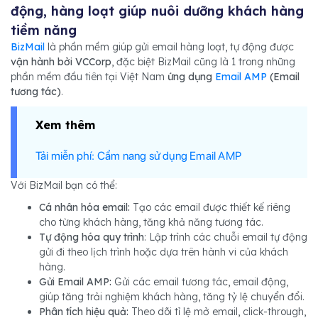
động, hàng loạt giúp nuôi dưỡng khách hàng
tiềm năng
BizMail
là phần mềm giúp gửi email hàng loạt, tự động được
vận hành bởi VCCorp
, đặc biệt BizMail cũng là 1 trong những
phần mềm đầu tiên tại Việt Nam
ứng dụng
Email AMP
(Email
tương tác)
.
Xem thêm
Tải miễn phí: Cẩm nang sử dụng Email AMP
Với BizMail bạn có thể:
Cá nhân hóa email:
Tạo các email được thiết kế riêng
cho từng khách hàng, tăng khả năng tương tác.
Tự động hóa quy trình
: Lập trình các chuỗi email tự động
gửi đi theo lịch trình hoặc dựa trên hành vi của khách
hàng.
Gửi Email AMP:
Gửi các email tương tác, email động,
giúp tăng trải nghiệm khách hàng, tăng tỷ lệ chuyển đổi.
Phân tích hiệu quả:
Theo dõi tỉ lệ mở email, click-through,