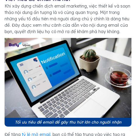
Khi xây dựng chiến dịch email marketing, việc thiết kế và soạn
thảo nội dung ấn tượng là vô cùng quan trọng. Một trong
những yếu tố đầu tiên mà người dùng chú ý chính là dòng tiêu
đề. Đây được xem như cánh cửa dẫn vào nội dung email của
bạn, quyết định liệu họ có mở ra để khám phá hay không.
Tối ưu tiêu đề email để gây thu hút lớn cho người nhận
Để tăng
tỷ lệ mở email
, bạn có thể tập trung vào việc tạo ra