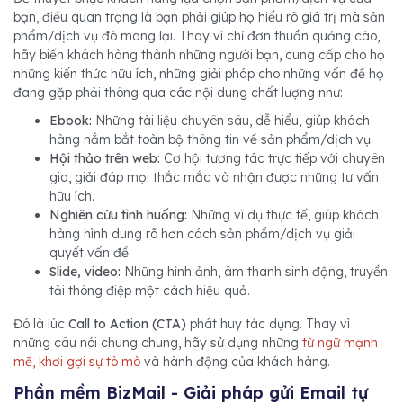
bạn, điều quan trọng là bạn phải giúp họ hiểu rõ giá trị mà sản
phẩm/dịch vụ đó mang lại. Thay vì chỉ đơn thuần quảng cáo,
hãy biến khách hàng thành những người bạn, cung cấp cho họ
những kiến thức hữu ích, những giải pháp cho những vấn đề họ
đang gặp phải thông qua các nội dung chất lượng như:
Ebook:
Những tài liệu chuyên sâu, dễ hiểu, giúp khách
hàng nắm bắt toàn bộ thông tin về sản phẩm/dịch vụ.
Hội thảo trên web:
Cơ hội tương tác trực tiếp với chuyên
gia, giải đáp mọi thắc mắc và nhận được những tư vấn
hữu ích.
Nghiên cứu tình huống:
Những ví dụ thực tế, giúp khách
hàng hình dung rõ hơn cách sản phẩm/dịch vụ giải
quyết vấn đề.
Slide, video:
Những hình ảnh, âm thanh sinh động, truyền
tải thông điệp một cách hiệu quả.
Đó là lúc
Call to Action (CTA)
phát huy tác dụng. Thay vì
những câu nói chung chung, hãy sử dụng những
từ ngữ mạnh
mẽ, khơi gợi sự tò mò
và hành động của khách hàng.
Phần mềm BizMail - Giải pháp gửi Email tự