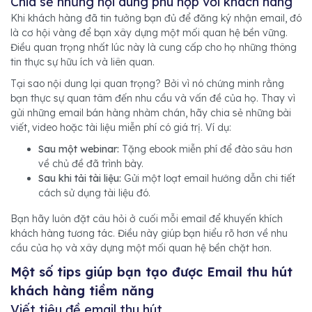
Chia sẻ những nội dung phù hợp với khách hàng
Khi khách hàng đã tin tưởng bạn đủ để đăng ký nhận email, đó
là cơ hội vàng để bạn xây dựng một mối quan hệ bền vững.
Điều quan trọng nhất lúc này là cung cấp cho họ những thông
tin thực sự hữu ích và liên quan.
Tại sao nội dung lại quan trọng? Bởi vì nó chứng minh rằng
bạn thực sự quan tâm đến nhu cầu và vấn đề của họ. Thay vì
gửi những email bán hàng nhàm chán, hãy chia sẻ những bài
viết, video hoặc tài liệu miễn phí có giá trị. Ví dụ:
Sau một webinar:
Tặng ebook miễn phí để đào sâu hơn
về chủ đề đã trình bày.
Sau khi tải tài liệu:
Gửi một loạt email hướng dẫn chi tiết
cách sử dụng tài liệu đó.
Bạn hãy luôn đặt câu hỏi ở cuối mỗi email để khuyến khích
khách hàng tương tác. Điều này giúp bạn hiểu rõ hơn về nhu
cầu của họ và xây dựng một mối quan hệ bền chặt hơn.
Một số tips giúp bạn tạo được Email thu hút
khách hàng tiềm năng
Viết tiêu đề email thu hút