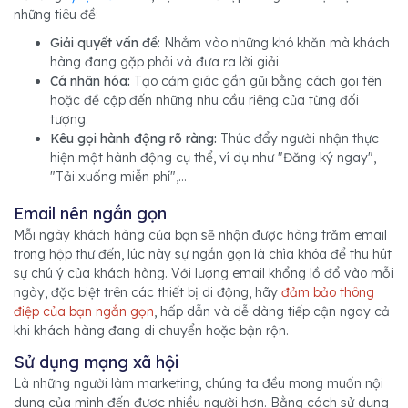
những tiêu đề:
Giải quyết vấn đề:
Nhắm vào những khó khăn mà khách
hàng đang gặp phải và đưa ra lời giải.
Cá nhân hóa:
Tạo cảm giác gần gũi bằng cách gọi tên
hoặc đề cập đến những nhu cầu riêng của từng đối
tượng.
Kêu gọi hành động rõ ràng:
Thúc đẩy người nhận thực
hiện một hành động cụ thể, ví dụ như "Đăng ký ngay",
"Tải xuống miễn phí",...
Email nên ngắn gọn
Mỗi ngày khách hàng của bạn sẽ nhận được hàng trăm email
trong hộp thư đến, lúc này sự ngắn gọn là chìa khóa để thu hút
sự chú ý của khách hàng. Với lượng email khổng lồ đổ vào mỗi
ngày, đặc biệt trên các thiết bị di động, hãy
đảm bảo thông
điệp của bạn ngắn gọn
, hấp dẫn và dễ dàng tiếp cận ngay cả
khi khách hàng đang di chuyển hoặc bận rộn.
Sử dụng mạng xã hội
Là những người làm marketing, chúng ta đều mong muốn nội
dung của mình đến được nhiều người hơn. Bằng cách sử dụng