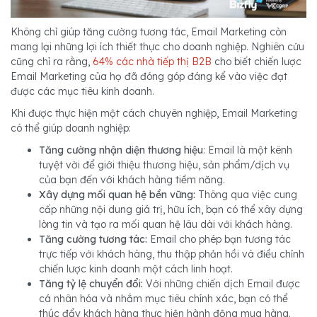
Không chỉ giúp tăng cường tương tác, Email Marketing còn
mang lại những lợi ích thiết thực cho doanh nghiệp. Nghiên cứu
cũng chỉ ra rằng,
64% các nhà tiếp thị B2B
cho biết chiến lược
Email Marketing của họ đã đóng góp đáng kể vào việc đạt
được các mục tiêu kinh doanh.
Khi được thực hiện một cách chuyên nghiệp, Email Marketing
có thể giúp doanh nghiệp:
Tăng cường nhận diện thương hiệu
: Email là một kênh
tuyệt vời để giới thiệu thương hiệu, sản phẩm/dịch vụ
của bạn đến với khách hàng tiềm năng.
Xây dựng mối quan hệ bền vững:
Thông qua việc cung
cấp những nội dung giá trị, hữu ích, bạn có thể xây dựng
lòng tin và tạo ra mối quan hệ lâu dài với khách hàng.
Tăng cường tương tác:
Email cho phép bạn tương tác
trực tiếp với khách hàng, thu thập phản hồi và điều chỉnh
chiến lược kinh doanh một cách linh hoạt.
Tăng tỷ lệ chuyển đổi:
Với những chiến dịch Email được
cá nhân hóa và nhắm mục tiêu chính xác, bạn có thể
thúc đẩy khách hàng thực hiện hành động mua hàng.