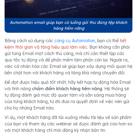
Automation email giúp bạn có luồng gửi thư đúng tệp khách
hàng tiềm năng
Bằng cách sử dụng các
công cụ Automation
, bạn có thể
tiết
kiệm thời gian và tăng hiệu quả làm việc
. Bạn không cần phải
gửi từng Email một cách thủ công, mà chỉ cần thiết lập các
quy tắc tự động và để phần mềm làm phần còn lại. Ngoài ra,
việc cá nhân hóa các Email sẽ giúp bạn xây dựng mối quan hệ
bền chặt hơn với khách hàng và tăng khả năng chuyển đổi.
Để đạt được hiệu quả tốt nhất, hãy kết hợp tự động hóa Email
với tính năng
chấm điểm khách hàng tiềm năng
. Hệ thống sẽ
tự động đánh giá mức độ quan tâm và sẵn sàng mua hàng
của từng khách hàng, từ đó đưa ra quyết định về việc nên gửi
cho họ những Email nào.
Ví dụ, một khách hàng đã tải xuống nhiều tài liệu về sản phẩm
của bạn và tham dự các webinar sẽ được đánh giá cao hơn so
với một khách hàng chỉ mới đăng ký nhận bản tin.