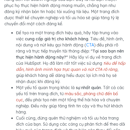
phục họ thực hiện hành động mong muốn, chẳng hạn như
đăng ký nhận bản tin hoặc tải xuống tài liệu. Một trang đích
được thiết kế chuyên nghiệp và tối ưu hóa sẽ giúp tăng tỷ lệ
chuyển đổi một cách đáng kể.
Để tạo ra một trang đích hiệu quả, hãy tập trung vào
việc
cung cấp giá trị cho khách hàng
. Tiêu đề, hình ảnh,
nội dung và nút kêu gọi hành động (
CTA
) đều phải rõ
ràng và trực tiếp truyền tải thông điệp:
"Tại sao bạn nên
thực hiện hành động này?"
Hãy lấy ví dụ về trang đích
của HubSpot. Họ đã làm rất tốt việc sử dụng
tiêu đề hấp
dẫn, hình ảnh minh họa trực quan và nút CTA rõ ràng
,
giúp khách hàng dễ dàng hiểu được lợi ích mà họ sẽ
nhận được khi đăng ký.
Một yếu tố quan trọng khác là
sự nhất quán
. Tất cả các
yếu tố trên trang đích, từ
màu sắc, phông chữ đến bố
cục
, đều phải tạo nên một tổng thể hài hòa và chuyên
nghiệp. Điều này giúp tăng tính tin cậy và thu hút khách
hàng.
Cuối cùng, đừng quên thử nghiệm và tối ưu hóa trang
đích của bạn. Sử dụng các công cụ phân tích để theo dõi