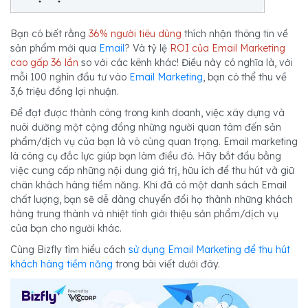
Bạn có biết rằng
36% người tiêu dùng
thích nhận thông tin về
sản phẩm mới qua
Email
? Và tỷ lệ
ROI của Email Marketing
cao gấp 36 lần
so với các kênh khác! Điều này có nghĩa là, với
mỗi 100 nghìn đầu tư vào
Email Marketing
, bạn có thể thu về
3,6 triệu đồng lợi nhuận.
Để đạt được thành công trong kinh doanh, việc xây dựng và
nuôi dưỡng một cộng đồng những người quan tâm đến sản
phẩm/dịch vụ của bạn là vô cùng quan trọng. Email marketing
là công cụ đắc lực giúp bạn làm điều đó. Hãy bắt đầu bằng
việc cung cấp những nội dung giá trị, hữu ích để thu hút và giữ
chân khách hàng tiềm năng. Khi đã có một danh sách Email
chất lượng, bạn sẽ dễ dàng chuyển đổi họ thành những khách
hàng trung thành và nhiệt tình giới thiệu sản phẩm/dịch vụ
của bạn cho người khác.
Cùng Bizfly tìm hiểu cách
sử dụng Email Marketing để thu hút
khách hàng tiềm năng
trong bài viết dưới đây.