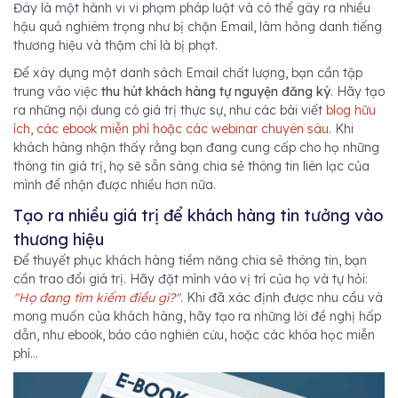
Đây là một hành vi vi phạm pháp luật và có thể gây ra nhiều
hậu quả nghiêm trọng như bị chặn Email, làm hỏng danh tiếng
thương hiệu và thậm chí là bị phạt.
Để xây dựng một danh sách Email chất lượng, bạn cần tập
trung vào việc
thu hút khách hàng tự nguyện đăng ký
. Hãy tạo
ra những nội dung có giá trị thực sự, như các bài viết
blog hữu
ích, các ebook miễn phí hoặc các webinar chuyên sâu
. Khi
khách hàng nhận thấy rằng bạn đang cung cấp cho họ những
thông tin giá trị, họ sẽ sẵn sàng chia sẻ thông tin liên lạc của
mình để nhận được nhiều hơn nữa.
Tạo ra nhiều giá trị để khách hàng tin tưởng vào
thương hiệu
Để thuyết phục khách hàng tiềm năng chia sẻ thông tin, bạn
cần trao đổi giá trị. Hãy đặt mình vào vị trí của họ và tự hỏi:
"Họ đang tìm kiếm điều gì?"
. Khi đã xác định được nhu cầu và
mong muốn của khách hàng, hãy tạo ra những lời đề nghị hấp
dẫn, như ebook, báo cáo nghiên cứu, hoặc các khóa học miễn
phí…