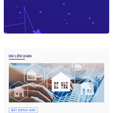
Những lợi ích “kim cương” mà Báo Cáo - Thống Kê trên CRM mang
lại cho doanh nghiệp
BÀI LIÊN QUAN
Tại sao việc Lưu trữ và quản lý lịch sử khách hàng lại được ví như
“dầu khí của kỷ nguyên kỹ thuật số” ?
Hướng dẫn lựa chọn hệ thống CRM phù hợp cho doanh nghiệp
Nhân viên không sử dụng CRM: Đâu là giải pháp cho doanh
nghiệp?
BẤT ĐỘNG SẢN