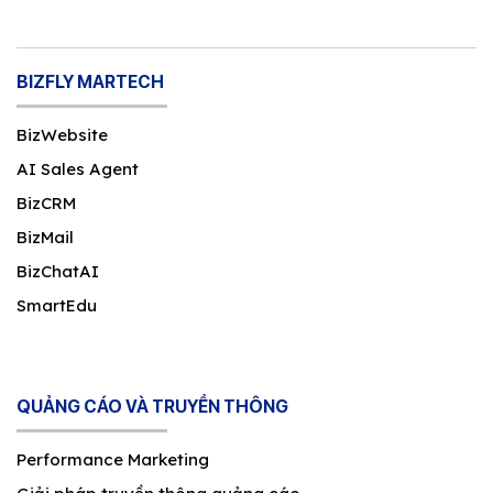
BIZFLY MARTECH
BizWebsite
AI Sales Agent
BizCRM
BizMail
BizChatAI
SmartEdu
QUẢNG CÁO VÀ TRUYỀN THÔNG
Performance Marketing