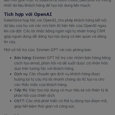
liệu thời gian thực từ Salesforce Data Cloud, điều phối và thống
nhất dữ liệu khách hàng để tạo nội dung liền mạch.
Tích hợp với OpenAI
Salesforce hợp tác với OpenAI, cho phép khách hàng kết nối
dữ liệu của họ với các mô hình AI tiên tiến của OpenAI ngay
khi cài đặt. Các lời nhắc bằng ngôn ngữ tự nhiên trong CRM
giúp người dùng dễ dàng tạo nội dung có liên quan và đáng
tin cậy.
Một số hỗ trợ của Einstein GPT với các phòng ban:
Bán hàng:
Einstein GPT hỗ trợ các nhóm bán hàng bằng
cách tạo email, phản hồi và đề xuất được cá nhân hóa
dựa trên tương tác với khách hàng.
Dịch vụ:
Các chuyên gia dịch vụ khách hàng được
hưởng lợi từ câu trả lời nhanh chóng do AI tạo ra cho
các thắc mắc của khách hàng.
Tiếp thị:
Việc tạo nội dung có mục tiêu sẽ cải thiện tỷ lệ
phản hồi của chiến dịch.
CNTT:
Các nhà phát triển có thể tự động tạo đoạn mã,
giúp tiết kiệm thời gian và công sức.