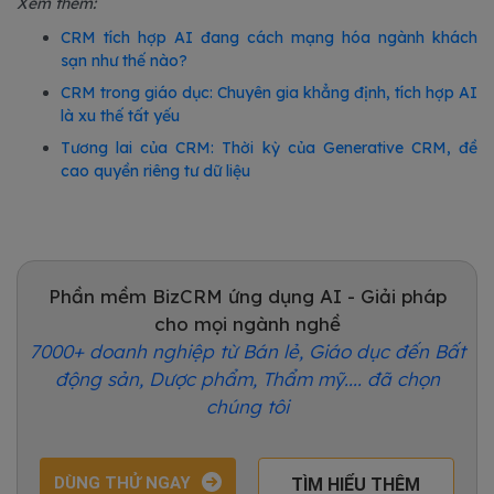
Xem thêm:
CRM tích hợp AI đang cách mạng hóa ngành khách
sạn như thế nào?
CRM trong giáo dục: Chuyên gia khẳng định, tích hợp AI
là xu thế tất yếu
Tương lai của CRM: Thời kỳ của Generative CRM, đề
cao quyền riêng tư dữ liệu
Phần mềm BizCRM ứng dụng AI - Giải pháp
cho mọi ngành nghề
7000+ doanh nghiệp từ Bán lẻ, Giáo dục đến Bất
động sản, Dược phẩm, Thẩm mỹ.... đã chọn
chúng tôi
DÙNG THỬ NGAY
TÌM HIỂU THÊM