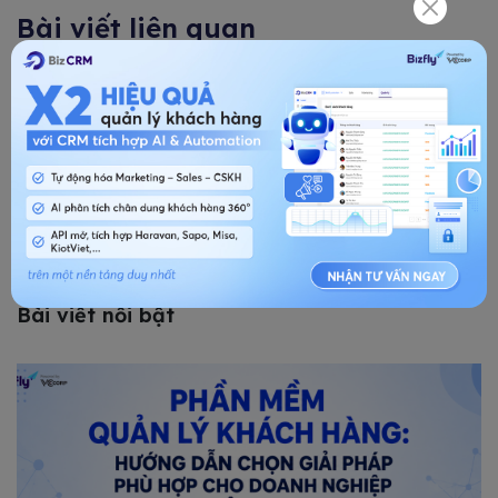
Bài viết liên quan
CRM tích hợp AI trong giáo dục: Xu hướng tất yếu
toàn cầu
Thị trường CRM: Thương vụ Google mua lại
HubSpot, thành - bại đã rõ
Bài viết nổi bật