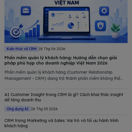
Kiến thức về CRM
18 Thg 06 2026
Phần mềm quản lý khách hàng: Hướng dẫn chọn giải
pháp phù hợp cho doanh nghiệp Việt Nam 2026
Phần mềm quản lý khách hàng (Customer Relationship
Management - CRM) đang trở thành phần mềm không thể
thiếu trong chiến lược số hóa của các doanh nghiệp hiện đại.
Trong bài viết này, Bizfly tổng hợp và phân tích chi tiết các
AI Customer Insight trong CRM là gì? Cách khai thác insight
giải pháp CRM tốt nhất
để tăng doanh thu
Ứng dụng AI
26 Thg 05 2026
CRM trong Marketing và Sales: Vai trò và tối ưu hành trình
khách hàng