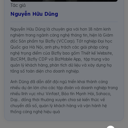
Tác giả
Nguyễn Hữu Dũng
Nguyễn Hữu Dũng là chuyên gia với hơn 18 năm kinh
nghiệm trong ngành công nghệ thông tin, hiện là Giám
đốc Sản phẩm tại Bizfly (VCCorp). Tốt nghiệp Đại học
Quốc gia Hà Nội, anh phụ trách các giải pháp công
nghệ trọng điểm của Bizfly bao gồm Thiết kế Website,
BizCRM, Bizfly CDP và BizMobile App, tập trung vào
quản lý khách hàng, phân tích dữ liệu và xây dựng hạ
tầng số toàn diện cho doanh nghiệp.
Anh Dũng đã dẫn dắt đội ngũ triển khai thành công
nhiều dự án lớn cho các tập đoàn và doanh nghiệp trong
nhiều lĩnh vực như: Vinfast, Bảo tín Mạnh Hải, Sohaco,
Doji... đồng thời thường xuyên chia sẻ kiến thức về
chuyển đổi số, quản lý khách hàng và vận hành hệ
thống công nghệ hiệu quả