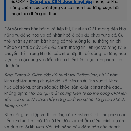
BizCRM -
Giải pháp CRM doanh nghiệp
mang lại khả
năng chăm sóc chủ động và cá nhân hóa từng cuộc hội
thoại theo thời gian thực.
Đối với nhóm bán hàng và tiếp thị, Einstein GPT mang đến khả
năng tự động hoá và cá nhân hoá ở cấp độ chưa từng có. Cụ
thể, nhân sự nhóm bán hàng có thể hưởng lợi từ thông tin chi
tiết do AI thúc đẩy để điều chỉnh thông tin liên lạc và tăng tỷ lệ
chuyển đổi. Trong khi đó, các nhà tiếp thị dễ dàng tự động hóa
việc tạo nội dung và điều chỉnh chiến lược dựa trên phân tích
dự đoán.
Raja Patnaik, Giám đốc Kỹ thuật tại Rafter One
, có 17 năm
kinh nghiệm trong chuyển đổi số trên nhiều lĩnh vực từ khoa
học đời sống, chăm sóc sức khỏe, sản xuất, công nghệ cao…
khẳng định:
“Tôi đã tận mắt chứng kiến Ai có thể nâng CRM lên
tầm cao mới. Nó thúc đẩy năng suất và sự hài lòng của khách
hàng rõ rệt’’.
Khả năng học tập và thích ứng của Einstein GPT cho phép cải
tiến liên tục, học hỏi từ dữ liệu đầu vào nhằm điều chỉnh dự án
và đưa ra lời khuyên. Với tính năng này đảm bảo các doanh