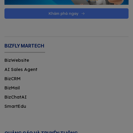
Khám phá ngay
BIZFLY MARTECH
BizWebsite
AI Sales Agent
BizCRM
BizMail
BizChatAI
SmartEdu