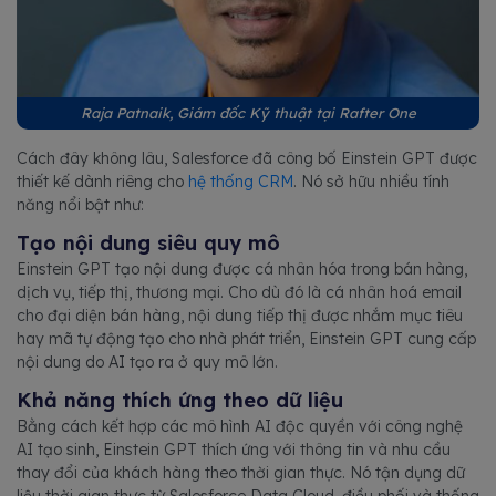
Raja Patnaik, Giám đốc Kỹ thuật tại Rafter One
Cách đây không lâu, Salesforce đã công bố Einstein GPT được
thiết kế dành riêng cho
hệ thống CRM
. Nó sở hữu nhiều tính
năng nổi bật như:
Tạo nội dung siêu quy mô
Einstein GPT tạo nội dung được cá nhân hóa trong bán hàng,
dịch vụ, tiếp thị, thương mại. Cho dù đó là cá nhân hoá email
cho đại diện bán hàng, nội dung tiếp thị được nhắm mục tiêu
hay mã tự động tạo cho nhà phát triển, Einstein GPT cung cấp
nội dung do AI tạo ra ở quy mô lớn.
Khả năng thích ứng theo dữ liệu
Bằng cách kết hợp các mô hình AI độc quyền với công nghệ
AI tạo sinh, Einstein GPT thích ứng với thông tin và nhu cầu
thay đổi của khách hàng theo thời gian thực. Nó tận dụng dữ