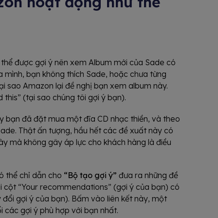
on hoạt động như thế
 thể được gợi ý nên xem Album mới của Sade có
a mình, bạn không thích Sade, hoặc chưa từng
ại sao Amazon lại đề nghị bạn xem album này.
is” (tại sao chúng tôi gợi ý bạn).
y bạn đã đặt mua một đĩa CD nhạc thiền, và theo
ade. Thật ấn tượng, hầu hết các đề xuất này có
ày mà không gây áp lực cho khách hàng là điều
ó thể chỉ dẫn cho
“Bộ tạo gợi ý”
đưa ra những đề
rái cột “Your recommendations” (gợi ý của bạn) có
đổi gợi ý của bạn). Bấm vào liên kết này, một
i các gợi ý phù hợp với bạn nhất.