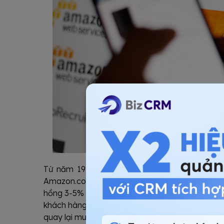
Từ năm 1997, Amazon.com triển khai hoạt độn
Amazon.com đã có hơn
500.000 đối tác hợp tá
hồng 3-5% trên các giao dịch được thực hiện. 
khách hàng sự thoải mái và yên tâm hơn khi mua
quay lại mua sắm.