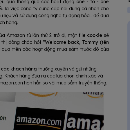
l
ệu quả thông qua các hoạt động
one - to - one
iểu là việc công ty cung cấp nội dung cá nhân cho
ữ liệu và sử dụng công nghệ tự động hóa... để đưa
ch hàng.
a Amazon từ lần thứ 2 trở đi, một
file cookie
sẽ
 thị dòng chào hỏ
i “Welcome back, Tommy (tên
 dựa trên các hoạt động mua sắm trước đó của
a các khách hàng
thường xuyên và gửi những
g. Khách hàng đưa ra các lựa chọn chính xác và
 Amazon.con hơn hẳn so với mua sắm truyền thống.