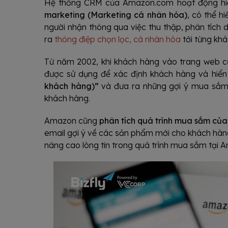
Hệ thống CRM của Amazon.com hoạt động hi
marketing (Marketing cá nhân hóa)
, có thể h
người nhận thông qua việc thu thập, phân tích d
ra
thông điệp chọn lọc, cá nhân hóa
tới từng khá
Từ năm 2002, khi khách hàng vào trang web củ
được sử dụng để xác định khách hàng và hiển
khách hàng)”
và đưa ra những gợi ý mua sắm
khách hàng.
Amazon cũng
phân tích quá trình mua sắm củ
email gợi ý về các sản phẩm mới cho khách hàn
nâng cao lòng tin trong quá trình mua sắm tại