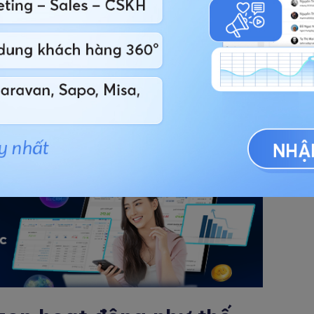
 tế và hiệu quả, Amazon.com còn có hệ thống kho
ộng hoá
, giúp đem lại năng lực cạnh tranh hơn hẳn
mà Amazon.com được xếp hạng số 1 về bán lẻ trên
đạt gần 7 tỷ USD
, chiến khoảng
25% doanh số bán
ng của Amazon.com hiện đang có xu hướng tốt với
n.