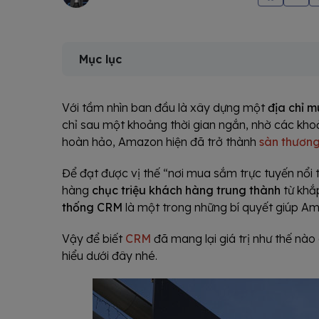
Mục lục
Với tầm nhìn ban đầu là xây dựng một
địa chỉ 
chỉ sau một khoảng thời gian ngắn, nhờ các kh
hoàn hảo, Amazon hiện đã trở thành
sàn thương 
Để đạt được vị thế “nơi mua sắm trực tuyến nổi t
hàng
chục triệu khách hàng trung thành
từ khắp
thống CRM
là một trong những bí quyết giúp Am
Vậy để biết
CRM
đã mang lại giá trị như thế nà
hiểu dưới đây nhé.