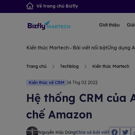
Về trang chủ Bizfly
Giới thiệu
Giả
Kiến thức Martech
Bài viết nổi bật
Ứng dụng A
Trang chủ
Techblog
Kiến thức Martech
Kiến thức về CRM
14 Thg 02 2022
Hệ thống CRM của A
chế Amazon
Nguyễn Hữu Dũng
Chia sẻ bài viết