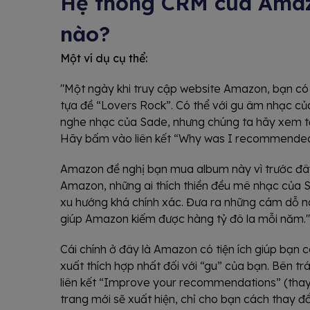
Hệ thống CRM của Amaz
nào?
Một ví dụ cụ thể:
"Một ngày khi truy cập website Amazon, bạn có
tựa đề “Lovers Rock”. Có thể với gu âm nhạc củ
nghe nhạc của Sade, nhưng chúng ta hãy xem t
Hãy bấm vào liên kết “Why was I recommended th
Amazon đề nghị bạn mua album này vì trước đâ
Amazon, những ai thích thiền đều mê nhạc của S
xu hướng khá chính xác. Đưa ra những cám dỗ n
giúp Amazon kiếm được hàng tỷ đô la mỗi năm."
Cái chính ở đây là Amazon có tiện ích giúp bạn c
xuất thích hợp nhất đối với “gu” của bạn. Bên t
liên kết “Improve your recommendations” (thay 
trang mới sẽ xuất hiện, chỉ cho bạn cách thay đổ