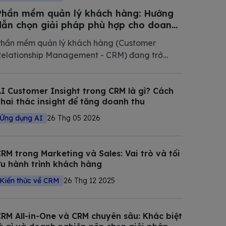
Phần mềm quản lý khách hàng: Hướng
dẫn chọn giải pháp phù hợp cho doanh
nghiệp Việt Nam 2026
hần mềm quản lý khách hàng (Customer
elationship Management - CRM) đang trở
hành phần mềm không thể thiếu trong chiến
ược số hóa của các doanh nghiệp hiện đại.
I Customer Insight trong CRM là gì? Cách
rong bài viết này, Bizfly tổng hợp và phân tích
hai thác insight để tăng doanh thu
hi tiết các giải pháp CRM tốt nhất
Ứng dụng AI
26 Thg 05 2026
RM trong Marketing và Sales: Vai trò và tối
u hành trình khách hàng
Kiến thức về CRM
26 Thg 12 2025
RM All-in-One và CRM chuyên sâu: Khác biệt