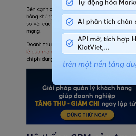
Bên cạnh công cụ tìm kiếm được xây dựng tinh
hàng khổng lồ được hoạt động
hoàn toàn tự đ
so với các đối thủ cạnh tranh. Chính vì thế 
mạng.
Doanh thu năm
2003 đạt 5.3 tỷ USD, năm 2005 
lẻ qua mạng
. Theo đánh giá tình hình hoạt độ
chi phí đang giảm dần và lợi nhuận đang tăng dầ