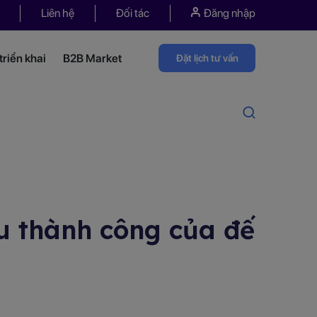
Liên hệ
Đối tác
Đăng nhập
riển khai
B2B Market
Đặt lịch tư vấn
u thành công của đế