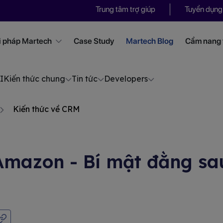
Trung tâm trợ giúp
Tuyển dụng
i pháp Martech
Case Study
Martech Blog
Cẩm nang t
I
Kiến thức chung
Tin tức
Developers
Kiến thức về CRM
mazon - Bí mật đằng sa