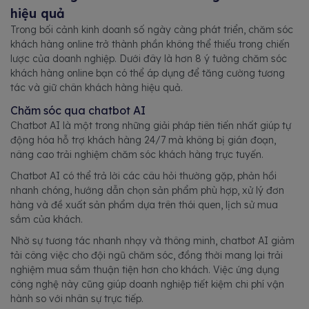
hiệu quả
Trong bối cảnh kinh doanh số ngày càng phát triển, chăm sóc
khách hàng online trở thành phần không thể thiếu trong chiến
lược của doanh nghiệp. Dưới đây là hơn 8 ý tưởng chăm sóc
khách hàng online bạn có thể áp dụng để tăng cường tương
tác và giữ chân khách hàng hiệu quả.
Chăm sóc qua chatbot AI
Chatbot AI là một trong những giải pháp tiên tiến nhất giúp tự
động hóa hỗ trợ khách hàng 24/7 mà không bị gián đoạn,
nâng cao trải nghiệm chăm sóc khách hàng trực tuyến.
Chatbot AI có thể trả lời các câu hỏi thường gặp, phản hồi
nhanh chóng, hướng dẫn chọn sản phẩm phù hợp, xử lý đơn
hàng và đề xuất sản phẩm dựa trên thói quen, lịch sử mua
sắm của khách.
Nhờ sự tương tác nhanh nhạy và thông minh, chatbot AI giảm
tải công việc cho đội ngũ chăm sóc, đồng thời mang lại trải
nghiệm mua sắm thuận tiện hơn cho khách. Việc ứng dụng
công nghệ này cũng giúp doanh nghiệp tiết kiệm chi phí vận
hành so với nhân sự trực tiếp.