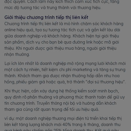
độc quyền. Cách làm này kích thích cảm xúc tích cực, tăng
mức độ tương tác và trung thành với thương hiệu.
Giới thiệu chương trình tiếp thị liên kết
Chương trình tiếp thị liên kết là mô hình chăm sóc khách hàng
online hiệu quả, tạo sự tương tác tích cực và gắn kết lâu dài
giữa doanh nghiệp và khách hàng. Khách hiện tại giới thiệu
sản phẩm, dịch vụ cho bạn bè qua đường link hoặc mã giới
thiệu. Khi người được giới thiệu mua hàng, người giới thiệu
nhận thưởng.
Lợi ích lớn nhất là doanh nghiệp mở rộng mạng lưới khách mới
một cách tự nhiên, tiết kiệm chi phí marketing và tăng sự trung
thành. Khách tham gia được nhận thưởng hấp dẫn như hoa
hồng, phiếu giảm giá hoặc quà, trở thành "đại sứ thương hiệu".
Khi thực hiện, cần xây dựng hệ thống kiểm soát minh bạch,
quy định rõ phần thưởng và phương thức thanh toán để giữ uy
tín chương trình. Truyền thông nội bộ và hướng dẫn khách
tham gia cũng rất quan trọng để tối ưu hiệu quả.
ví dụ: một doanh nghiệp thương mại điện tử triển khai tiếp thị
liên kết tăng lượng khách mới 40% trong 6 tháng, doanh thu
qua kênh này chiếm gần 25% tổng doanh thu. Kết quả này