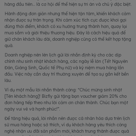
hàng đầu tiên... là cơ hội để thể hiện sự tri ân và chú ý đặc biệt.
Hành động đơn giản nhưng thể hiện tận tâm, khiến khách cảm
nhận được sự trân trọng. Khi cảm xúc tích cực được khơi gợi
đúng thời điểm, khách có xu hướng trung thành hơn, quay lại
mua sắm và giới thiệu thương hiệu. Đây là cách hiệu quả để
giữ chân khách lâu dài, doanh nghiệp cũng có thể kết hợp tặng
quà.
Doanh nghiệp nên lên lịch gửi lời nhắn định kỳ cho các dịp
chính như sinh nhật khách hàng, các ngày lễ lớn (Tết Nguyên
Đán, Giáng Sinh, Quốc tế Phụ nữ) và kỷ niệm mua hàng lần
đầu. Việc này cần duy trì thường xuyên để tạo sự gắn kết bền
lâu.
Ví dụ một mẫu lời nhắn thành công: “Chúc mừng sinh nhật
[Tên khách hàng]! Bizfly gửi tặng bạn voucher giảm 20% cho
đơn hàng tiếp theo như lời cảm ơn chân thành. Chúc bạn một
ngày vui vẻ và hạnh phúc!”.
Để tăng hiệu quả, lời nhắn nên được cá nhân hóa dựa trên lịch
sử mua hàng hoặc sở thích, ví dụ khách hàng yêu thích công
nghệ nhận ưu đãi sản phẩm mới, khách trung thành được quà