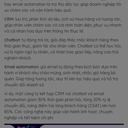
hay email automation là trợ thủ đắc lực giúp doanh nghiệp tối
ưu chăm sóc và vận hành hiệu quả.
CRM:
lưu trữ, phân tích dữ liệu, lịch sử mua hàng và tương tác,
giúp nhân viên chăm sóc có cái nhìn toàn diện, phục vụ nhanh
và cá nhân hóa dựa trên thông tin thực tế.
Chatbot:
tự động trả lời, giải đáp thắc mắc khách hàng theo
thời gian thực, giảm tải cho nhân viên. Chatbot có thể học hỏi,
xử lý ngôn ngữ tự nhiên, cá nhân hóa giao tiếp, nâng cao trải
nghiệm khách.
Email automation:
gửi email tự động theo kịch bản dựa trên
hành vi khách như chào mừng, sinh nhật, nhắc giỏ hàng bỏ
quên. Giúp tăng tương tác, duy trì liên lạc hiệu quả và hỗ trợ
chuyển đổi doanh số.
ví dụ: một công ty kết hợp CRM với chatbot và email
automation giảm 30% thời gian phản hồi, tăng 20% tỷ lệ
chuyển đổi, nâng điểm hài lòng khách hàng (CSAT) lên hơn
85%. Các công nghệ này giúp vận hành linh hoạt, chuyên
nghiệp và tiết kiệm chi phí.