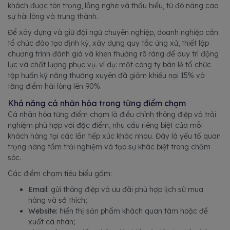
khách được tôn trọng, lắng nghe và thấu hiểu, từ đó nâng cao
sự hài lòng và trung thành.
Để xây dựng và giữ đội ngũ chuyên nghiệp, doanh nghiệp cần
tổ chức đào tạo định kỳ, xây dựng quy tắc ứng xử, thiết lập
chương trình đánh giá và khen thưởng rõ ràng để duy trì động
lực và chất lượng phục vụ. ví dụ: một công ty bán lẻ tổ chức
tập huấn kỹ năng thường xuyên đã giảm khiếu nại 15% và
tăng điểm hài lòng lên 90%.
Khả năng cá nhân hóa trong từng điểm chạm
Cá nhân hóa từng điểm chạm là điều chỉnh thông điệp và trải
nghiệm phù hợp với đặc điểm, nhu cầu riêng biệt của mỗi
khách hàng tại các lần tiếp xúc khác nhau. Đây là yếu tố quan
trọng nâng tầm trải nghiệm và tạo sự khác biệt trong chăm
sóc.
Các điểm chạm tiêu biểu gồm:
Email:
gửi thông điệp và ưu đãi phù hợp lịch sử mua
hàng và sở thích;
Website:
hiển thị sản phẩm khách quan tâm hoặc đề
xuất cá nhân;