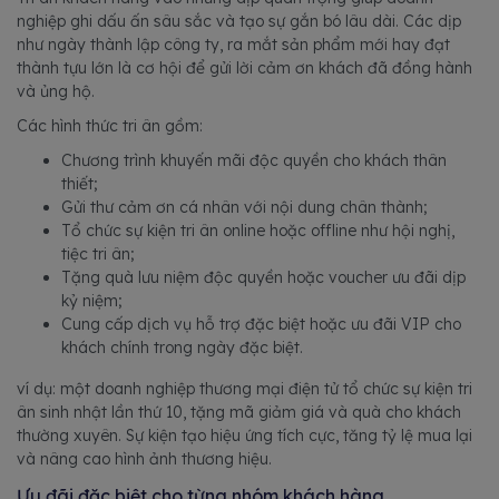
nghiệp ghi dấu ấn sâu sắc và tạo sự gắn bó lâu dài. Các dịp
như ngày thành lập công ty, ra mắt sản phẩm mới hay đạt
thành tựu lớn là cơ hội để gửi lời cảm ơn khách đã đồng hành
và ủng hộ.
Các hình thức tri ân gồm:
Chương trình khuyến mãi độc quyền cho khách thân
thiết;
Gửi thư cảm ơn cá nhân với nội dung chân thành;
Tổ chức sự kiện tri ân online hoặc offline như hội nghị,
tiệc tri ân;
Tặng quà lưu niệm độc quyền hoặc voucher ưu đãi dịp
kỷ niệm;
Cung cấp dịch vụ hỗ trợ đặc biệt hoặc ưu đãi VIP cho
khách chính trong ngày đặc biệt.
ví dụ: một doanh nghiệp thương mại điện tử tổ chức sự kiện tri
ân sinh nhật lần thứ 10, tặng mã giảm giá và quà cho khách
thường xuyên. Sự kiện tạo hiệu ứng tích cực, tăng tỷ lệ mua lại
và nâng cao hình ảnh thương hiệu.
Ưu đãi đặc biệt cho từng nhóm khách hàng