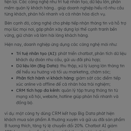
tiện lợi. Các công nghệ như trí tuệ nhân tạo, dữ liệu lớn, phần
mềm quản lý khách hàng... giúp doanh nghiệp hiểu rõ nhu cầu
từng khách, phản hồi nhanh và cá nhân hóa dịch vụ.
Bên cạnh đó, công nghệ cho phép tiếp nhận thông tin và hỗ trợ
mọi lúc mọi nơi, góp phần xây dựng lợi thế cạnh tranh bền
vững, giữ chân và làm hài lòng khách hàng.
Hiện nay, doanh nghiệp ứng dụng các công nghệ mới như:
Trí tuệ nhân tạo (AI):
phát triển chatbot, phân tích dữ liệu
khách dự đoán nhu cầu, gửi ưu đãi phù hợp;
Dữ liệu lớn (Big Data):
thu thập, xử lý lượng lớn thông tin
để hiểu xu hướng và tối ưu marketing, chăm sóc;
Phân tích hành vi khách hàng:
giám sát các điểm tiếp
xúc online và offline để cá nhân hóa trải nghiệm;
CRM tích hợp đa kênh:
quản lý tập trung thông tin từ
mạng xã hội, website, hotline giúp phản hồi nhanh và
đồng bộ.
ví dụ: một công ty dùng CRM kết hợp Big Data phát hiện
khách mua sản phẩm A thường xuyên và gửi ưu đãi sản phẩm
B tương thích, tăng tỷ lệ chuyển đổi 20%. Chatbot AI giảm