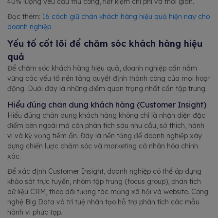
40% lượng yêu cầu thủ công, tiết kiệm chi phí và thời gian.
Đọc thêm:
16 cách giữ chân khách hàng hiệu quả hiện nay cho
doanh nghiệp
Yếu tố cốt lõi để chăm sóc khách hàng hiệu
quả
Để chăm sóc khách hàng hiệu quả, doanh nghiệp cần nắm
vững các yếu tố nền tảng quyết định thành công của mọi hoạt
động. Dưới đây là những điểm quan trọng nhất cần tập trung.
Hiểu đúng chân dung khách hàng (Customer Insight)
Hiểu đúng chân dung khách hàng không chỉ là nhận diện đặc
điểm bên ngoài mà còn phân tích sâu nhu cầu, sở thích, hành
vi và kỳ vọng tiềm ẩn. Đây là nền tảng để doanh nghiệp xây
dựng chiến lược chăm sóc và marketing cá nhân hóa chính
xác.
Để xác định Customer Insight, doanh nghiệp có thể áp dụng
khảo sát trực tuyến, nhóm tập trung (focus group), phân tích
dữ liệu CRM, theo dõi tương tác mạng xã hội và website. Công
nghệ Big Data và trí tuệ nhân tạo hỗ trợ phân tích các mẫu
hành vi phức tạp.