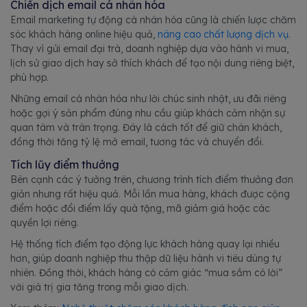
Chiến dịch email cá nhân hóa
Email marketing tự động cá nhân hóa cũng là chiến lược chăm
sóc khách hàng online hiệu quả,
nâng cao chất lượng dịch vụ
.
Thay vì gửi email đại trà, doanh nghiệp dựa vào hành vi mua,
lịch sử giao dịch hay sở thích khách để tạo nội dung riêng biệt,
phù hợp.
Những email cá nhân hóa như lời chúc sinh nhật, ưu đãi riêng
hoặc gợi ý sản phẩm đúng nhu cầu giúp khách cảm nhận sự
quan tâm và trân trọng. Đây là cách tốt để giữ chân khách,
đồng thời tăng tỷ lệ mở email, tương tác và chuyển đổi.
Tích lũy điểm thưởng
Bên cạnh các ý tưởng trên, chương trình tích điểm thưởng đơn
giản nhưng rất hiệu quả. Mỗi lần mua hàng, khách được cộng
điểm hoặc đổi điểm lấy quà tặng, mã giảm giá hoặc các
quyền lợi riêng.
Hệ thống tích điểm tạo động lực khách hàng quay lại nhiều
hơn, giúp doanh nghiệp thu thập dữ liệu hành vi tiêu dùng tự
nhiên. Đồng thời, khách hàng có cảm giác “mua sắm có lời”
với giá trị gia tăng trong mỗi giao dịch.