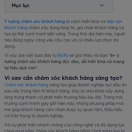
Mục lục
Ý tưởng chăm sóc khách hàng
là cách triển khai và
tiếp cận
khách hàng
nhằm xây dựng lòng tin, giữ chân khách hàng và
tạo lợi thế cạnh tranh bền vững. Trong thời đại hiện nay, người
tiêu dùng ngày càng yêu cầu cao và có nhiều lựa chọn đa
dạng.
Vì vậy, bài viết dưới đây từ
Bizfly
sẽ giới thiệu tới bạn
"8+ ý
tưởng chăm sóc khách hàng độc đáo, dễ triển khai và mang
lại hiệu quả cao"
.
Vì sao cần chăm sóc khách hàng sáng tạo?
Chăm sóc khách hàng
sáng tạo giúp doanh nghiệp tạo dấu ấn
sâu sắc trong tâm trí khách hàng. Đây là chìa khóa xây dựng
lòng trung thành và phát triển thương hiệu lâu dài. Trong môi
trường cạnh tranh gay gắt hiện nay, những phương pháp mới
mẻ giúp khách hàng cảm nhận được sự quan tâm, thấu hiểu
và trân trọng từ doanh nghiệp.
Với sự phát triển nhanh chóng của công nghệ và đa dạng lựa
chọn mua sắm, chăm sóc khách hàng bằng cách sáng tạo là