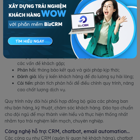
Quy trình chăm sóc rõ ràng, chuyên nghiệp là yếu tố đảm bảo
tính nhất quán và hiệu quả trải nghiệm khách hàng. Một quy
trình chuẩn giúp hạn chế sai sót, rút ngắn thời gian phản hồi và
xây dựng hình ảnh uy tín với khách.
Khung quy trình chăm sóc nên bao gồm các bước:
Tiếp xúc ban đầu:
ghi nhận yêu cầu, cung cấp thông tin
chính xác, thân thiện;
Xử lý yêu cầu:
phân loại và giải quyết nhanh, minh bạch
các vấn đề khách gặp;
Phản hồi:
thông báo kết quả và giải pháp kịp thời;
Đánh giá:
lấy ý kiến khách hàng để đo lường sự hài lòng;
Cải tiến:
phân tích phản hồi để điều chỉnh quy trình, nâng
cao chất lượng dịch vụ.
Quy trình này đòi hỏi phối hợp đồng bộ giữa các phòng ban
như bán hàng, kỹ thuật, chăm sóc khách hàng. Đào tạo chuẩn
cho đội ngũ để mọi thành viên hiểu và thực hiện thống nhất
nhằm tạo trải nghiệm liền mạch, chuyên nghiệp.
Công nghệ hỗ trợ: CRM, chatbot, email automation…
Các công cụ như CRM (quản lý quan hệ khách hàng), chatbot