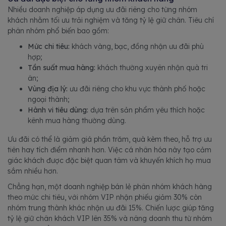
Nhiều doanh nghiệp áp dụng ưu đãi riêng cho từng nhóm
khách nhằm tối ưu trải nghiệm và tăng tỷ lệ giữ chân. Tiêu chí
phân nhóm phổ biến bao gồm:
Mức chi tiêu:
khách vàng, bạc, đồng nhận ưu đãi phù
hợp;
Tần suất mua hàng:
khách thường xuyên nhận quà tri
ân;
Vùng địa lý:
ưu đãi riêng cho khu vực thành phố hoặc
ngoại thành;
Hành vi tiêu dùng:
dựa trên sản phẩm yêu thích hoặc
kênh mua hàng thường dùng.
Ưu đãi có thể là giảm giá phần trăm, quà kèm theo, hỗ trợ ưu
tiên hay tích điểm nhanh hơn. Việc cá nhân hóa này tạo cảm
giác khách được đặc biệt quan tâm và khuyến khích họ mua
sắm nhiều hơn.
Chẳng hạn, một doanh nghiệp bán lẻ phân nhóm khách hàng
theo mức chi tiêu, với nhóm VIP nhận phiếu giảm 30% còn
nhóm trung thành khác nhận ưu đãi 15%. Chiến lược giúp tăng
tỷ lệ giữ chân khách VIP lên 35% và nâng doanh thu từ nhóm