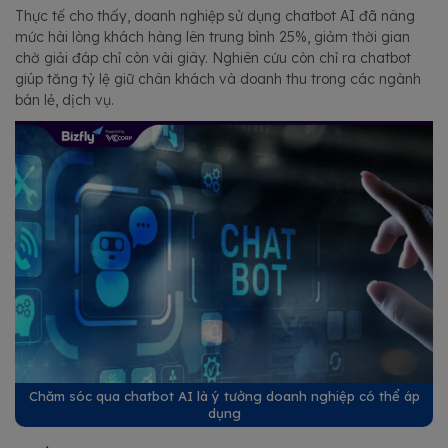
Thực tế cho thấy, doanh nghiệp sử dụng chatbot AI đã nâng
mức hài lòng khách hàng lên trung bình 25%, giảm thời gian
chờ giải đáp chỉ còn vài giây. Nghiên cứu còn chỉ ra chatbot
giúp tăng tỷ lệ giữ chân khách và doanh thu trong các ngành
bán lẻ, dịch vụ.
Chăm sóc qua chatbot AI là ý tưởng doanh nghiệp có thể áp
dụng