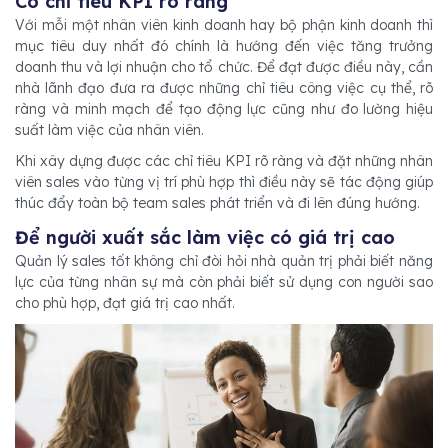
Có chỉ tiêu KPI rõ ràng
Với mỗi một nhân viên kinh doanh hay bộ phận kinh doanh thì
mục tiêu duy nhất đó chính là hướng đến việc tăng trưởng
doanh thu và lợi nhuận cho tổ chức. Để đạt được điều này, cần
nhà lãnh đạo đưa ra được những chỉ tiêu công việc cụ thể, rõ
ràng và minh mạch để tạo động lực cũng như đo lường hiệu
suất làm việc của nhân viên.
Khi xây dựng được các chỉ tiêu KPI rõ ràng và đặt những nhân
viên sales vào từng vị trí phù hợp thì điều này sẽ tác động giúp
thúc đẩy toàn bộ team sales phát triển và đi lên đúng hướng.
Để người xuất sắc làm việc có giá trị cao
Quản lý sales tốt không chỉ đòi hỏi nhà quản trị phải biết năng
lực của từng nhân sự mà còn phải biết sử dụng con người sao
cho phù hợp, đạt giá trị cao nhất.