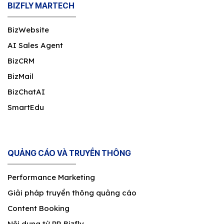
BIZFLY MARTECH
BizWebsite
AI Sales Agent
BizCRM
BizMail
BizChatAI
SmartEdu
QUẢNG CÁO VÀ TRUYỀN THÔNG
Performance Marketing
Giải pháp truyền thông quảng cáo
Content Booking
Nội dung từ PR Bizfly