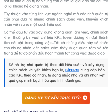
bất kể nhà quản trị nào cũng cần đi tìm lời giải đáp mà câu trả
lời lại không hề giống nhau.
Tùy thuộc vào từng lĩnh vực ngành nghề mà các nhà quản trị
cần phải đưa ra những chính sách động viên, khuyến khích
nhân viên sales một cách hiệu quả.
Có thể đầu tư vào xây dựng không gian làm việc, chính sách
khen thưởng khi vượt chỉ tiêu KPI, tuyên dương khi đạt thành
tích nổi bật trong công việc…Tất cả những điều này sẽ khiến
cho những nhân viên sales cảm thấy được quan tâm và tôn
trọng để từ đó phấn đấu hoàn thành tốt công việc được giao.
Để hỗ trợ nhà quản trị theo dõi hiệu suất và xây dựng
chính sách khuyến khích hợp lý,
BizCRM
cung cấp báo
cáo KPI theo cá nhân, tự động nhắc nhở và ghi nhận kết
quả giúp minh bạch hóa quá trình đánh giá.
ĐĂNG KÝ TƯ VẤN TRỰC TIẾP