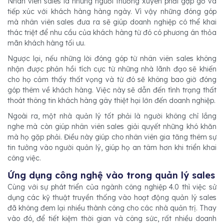
Nhân viên sales là những người thường xuyên phải gặp gỡ và
tiếp xúc với khách hàng hàng ngày. Vì vậy những đóng góp
mà nhân viên sales đưa ra sẽ giúp doanh nghiệp có thể khai
thác triệt để nhu cầu của khách hàng từ đó có phương án thỏa
mãn khách hàng tối ưu.
Ngược lại, nếu những lời đóng góp từ nhân viên sales không
nhận được phản hồi tích cực từ những nhà lãnh đạo sẽ khiến
cho họ cảm thấy thất vọng và từ đó sẽ không bao giờ đóng
góp thêm về khách hàng. Việc này sẽ dẫn đến tình trạng thất
thoát thông tin khách hàng gây thiệt hại lớn đến doanh nghiệp.
Ngoài ra, một nhà quản lý tốt phải là người không chỉ lắng
nghe mà còn giúp nhân viên sales giải quyết những khó khăn
mà họ gặp phải. Điều này giúp cho nhân viên gia tăng thêm sự
tin tưởng vào người quản lý, giúp họ an tâm hơn khi triển khai
công việc.
Ứng dụng công nghệ vào trong quản lý sales
Cùng với sự phát triển của ngành công nghiệp 4.0 thì việc sử
dụng các kỹ thuật truyền thống vào hoạt động quản lý sales
đã không đem lại nhiều thành công cho các nhà quản trị. Thay
vào đó, để tiết kiệm thời gian và công sức, rất nhiều doanh