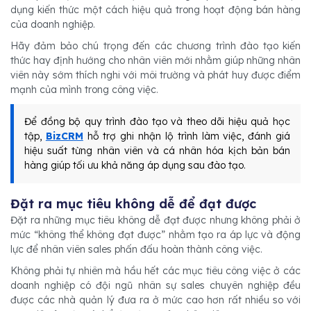
dụng kiến thức một cách hiệu quả trong hoạt động bán hàng
của doanh nghiệp.
Hãy đảm bảo chú trọng đến các chương trình đào tạo kiến
thức hay định hướng cho nhân viên mới nhằm giúp những nhân
viên này sớm thích nghi với môi trường và phát huy được điểm
mạnh của mình trong công việc.
Để đồng bộ quy trình đào tạo và theo dõi hiệu quả học
tập,
BizCRM
hỗ trợ ghi nhận lộ trình làm việc, đánh giá
hiệu suất từng nhân viên và cá nhân hóa kịch bản bán
hàng giúp tối ưu khả năng áp dụng sau đào tạo.
Đặt ra mục tiêu không dễ để đạt được
Đặt ra những mục tiêu không dễ đạt được nhưng không phải ở
mức “không thể không đạt được” nhằm tạo ra áp lực và động
lực để nhân viên sales phấn đấu hoàn thành công việc.
Không phải tự nhiên mà hầu hết các mục tiêu công việc ở các
doanh nghiệp có đội ngũ nhân sự sales chuyên nghiệp đều
được các nhà quản lý đưa ra ở mức cao hơn rất nhiều so với