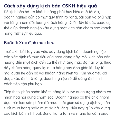
Cách xây dựng kịch bản CSKH hiệu quả
Để kịch bản hỗ trợ khách hàng phát huy hiệu quả tối đa,
doanh nghiệp cần có một quy trình rõ ràng, bài bản và phù hợp
với từng nhóm đối tượng khách hàng. Dưới đây là các bước cụ
thể giúp doanh nghiệp xây dựng một kịch bản chăm sóc khách
hàng thật sự hiệu quả.
Bước 1: Xác định mục tiêu
Trước khi bắt tay vào việc xây dựng kịch bản, doanh nghiệp
cần xác định rõ mục tiêu của hoạt động này. Mỗi kịch bản cần
hướng đến một đích đến cụ thể như tăng mức độ hài lòng, thúc
đẩy khách hàng quay lại mua hàng hay đơn giản là duy trì
mối quan hệ gắn bó với khách hàng hiện tại. Khi mục tiêu đã
được xác định rõ ràng, doanh nghiệp sẽ dễ dàng định hình
cách tiếp cận phù hợp.
Tiếp theo, phân nhóm khách hàng là bước quan trọng nhằm cá
nhân hóa nội dung chăm sóc. Doanh nghiệp có thể chia nhóm
dựa trên loại sản phẩm đã mua, thời gian sử dụng dịch vụ, tần
suất mua hàng hoặc mức độ hài lòng. Điều này giúp xây dựng
các kịch bản linh hoạt, đúng trọng tâm và mang lại cảm giác