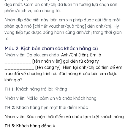
đẹp nhất. Cảm ơn anh/chị đã luôn tin tưởng lựa chọn sản
phẩm/dịch vụ của chúng tôi.
Nhân dịp đặc biệt này, bên em xin phép được gửi tặng một
phần quà nhỏ [chi tiết voucher/quà tặng] đến anh/chị. Hy
vọng tiếp tục được đồng hành cùng anh/chị trong thời gian
tới.
Mẫu 2: Kịch bản chăm sóc khách hàng cũ
Nhân viên: Dạ alo, em chào
Anh/Chị (tên). Em là
_________ [tên nhân viên] gọi đến từ công ty
__________ [tên công ty]. Hiện tại anh/chị có tiện để em
trao đổi về chương trình ưu đãi tháng 6 của bên em được
không ạ?
TH 1:
Khách hàng trả lời: Không
Nhân viên: Nói lời cảm ơn và chào khách hàng.
TH 2:
Khách hàng hẹn một thời điểm khác
Nhân viên: Xác nhận thời điểm và chào tạm biệt khách hàng
TH 3:
Khách hàng đồng ý