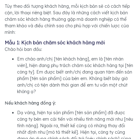
Tùy theo đối tượng khách hàng, mỗi kịch bản sẽ có cách tiếp
cận, lời thoại riêng biệt. Sau đây là những cách viết kịch bản
chăm sóc khách hàng thường gặp mà doanh nghiệp có thể
tham khảo và điều chỉnh sao cho phù hợp với chiến lược của
mình:
Mẫu 1: Kịch bản chăm sóc khách hàng mới
Chào hỏi ban đầu:
Em chào anh/chị [tên khách hàng], em là [tên nhân
viên], hiện đang phụ trách chăm sóc khách hàng tại [tên
công ty]. Em được biết anh/chị đang quan tâm đến sản
phẩm [tên sản phẩm] của bên em. Không biết bây giờ
anh/chị có tiện dành thời gian để em tư vấn một chút
không ạ?
Nếu khách hàng đồng ý:
Dạ vâng, hiện tại sản phẩm [tên sản phẩm] đã được
công ty bên em cải tiến với nhiều tính năng mới như [nêu
tính năng]. Ngoài ra, thiết kế cũng có những thay đổi
nhất định như [mô tả thiết kế]. Hiện tại, công ty cũng
đang áp dụng chính sách đổi trả [nêu chính sách] cùng