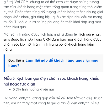
giá trị. Với CRM, chúng ta có thể xem xét được những tương
tác của khách hàng một cách tổng quan trong từng thời điểm
cụ thể. Phân tách từng đối tượng khách hàng thành những giai
đoạn khác nhau, gia tăng hiệu quả xác định nhu cầu và mong
muốn. Từ đớ, đưa ra những phương án triển khai đáp ứng một
cách hiệu quả.
Một số tính năng được tích hợp như tự động lên
lịch gửi email,
sms được tích hợp trong CRM đảm bảo mọi khách hàng được
chăm sóc kịp thời, tránh tình trạng bỏ lỡ khách hàng tiềm
năng.
Đọc thêm:
Làm thế nào để khách hàng quay lại mua
hàng?
Mẫu 3: Kịch bản gọi điện chăm sóc khách hàng khiếu
nại hoặc tức giận
Xử lý tình huống khiếu nại:
Dạ vâng, anh/chị đang gặp vấn đề về [tóm tắt vấn đề]. Trước
tiên, em xin thay mặt công ty gửi lời xin lỗi đến anh/chị vì sự