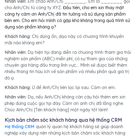
Nhân viên:
Em chào Anh/Chị _______. Em là _______ gọi
cho Anh/Chị từ công ty XYZ.
Đầu tiên, cho em xin thay mặt
công ty cảm ơn Anh/Chị đã tin tưởng và sử dụng sản phẩm
bên em. Cho em hỏi mình có gặp khó khăng trong quá trình sử
dụng sản phẩm không ạ?
Khách hàng:
Chị dùng ổn, dạo này có chương trình khuyến
mãi nào không em?
Nhân viên:
Dạ hiện tại đang diễn ra chương trình tham gia trải
nghiệm sản phẩm (ABC) miễn phí, có sự tham gia của những
chuyên gia hàng đầu trong lĩnh vực... Mình sẽ được biết thêm
nhiều thông tin hữu ích về sản phẩm và nhiều phần quà giá trị
đó ạ.
Khách hàng:
Ừ để Anh/Chị liên lạc lại sau. Cảm ơn em.
Nhân viên:
Dạ, nếu Anh/Chị không còn câu hỏi thêm em xin
phép dừng cuộc gọi tại đây. Cảm ơn anh chị đã lằng nghe.
Chúc Anh/Chị [Tên khách hàng] một ngày tốt lành!
Kịch bản chăm sóc khách hàng qua hệ thống CRM
Hệ thống CRM
quản lý quan hệ khách hàng sẽ giúp doanh
nghiệp xây dựng nên những kịch bản chăm sóc khách hàng