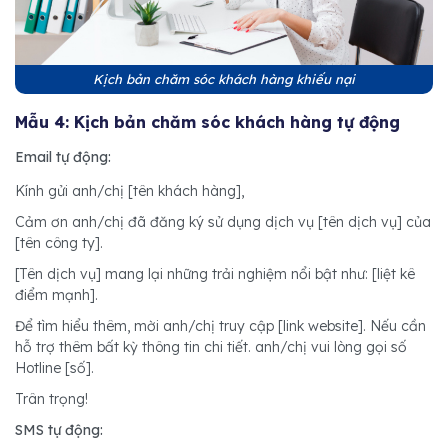
Kịch bản chăm sóc khách hàng khiếu nại
Mẫu 4: Kịch bản chăm sóc khách hàng tự động
Email tự động:
Kính gửi anh/chị [tên khách hàng],
Cảm ơn anh/chị đã đăng ký sử dụng dịch vụ [tên dịch vụ] của
[tên công ty].
[Tên dịch vụ] mang lại những trải nghiệm nổi bật như: [liệt kê
điểm mạnh].
Để tìm hiểu thêm, mời anh/chị truy cập [link website]. Nếu cần
hỗ trợ thêm bất kỳ thông tin chi tiết. anh/chị vui lòng gọi số
Hotline [số].
Trân trọng!
SMS tự động: