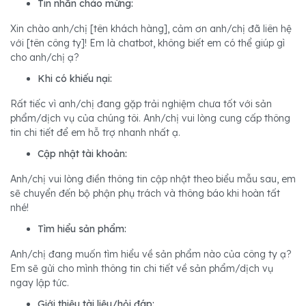
Tin nhắn chào mừng:
Xin chào anh/chị [tên khách hàng], cảm ơn anh/chị đã liên hệ
với [tên công ty]! Em là chatbot, không biết em có thể giúp gì
cho anh/chị ạ?
Khi có khiếu nại:
Rất tiếc vì anh/chị đang gặp trải nghiệm chưa tốt với sản
phẩm/dịch vụ của chúng tôi. Anh/chị vui lòng cung cấp thông
tin chi tiết để em hỗ trợ nhanh nhất ạ.
Cập nhật tài khoản:
Anh/chị vui lòng điền thông tin cập nhật theo biểu mẫu sau, em
sẽ chuyển đến bộ phận phụ trách và thông báo khi hoàn tất
nhé!
Tìm hiểu sản phẩm:
Anh/chị đang muốn tìm hiểu về sản phẩm nào của công ty ạ?
Em sẽ gửi cho mình thông tin chi tiết về sản phẩm/dịch vụ
ngay lập tức.
Giới thiệu tài liệu/hỏi đáp: