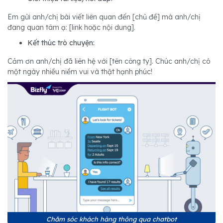
Em gửi anh/chị bài viết liên quan đến [chủ đề] mà anh/chị
đang quan tâm ạ: [link hoặc nội dung].
Kết thúc trò chuyện:
Cảm ơn anh/chị đã liên hệ với [tên công ty]. Chúc anh/chị có
một ngày nhiều niềm vui và thật hạnh phúc!
Chăm sóc khách hàng thông qua chatbot