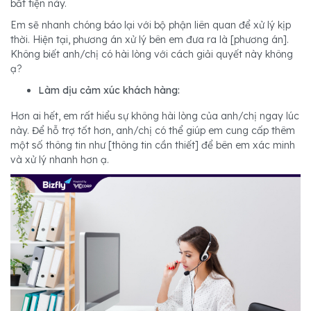
bất tiện này.
Em sẽ nhanh chóng báo lại với bộ phận liên quan để xử lý kịp
thời. Hiện tại, phương án xử lý bên em đưa ra là [phương án].
Không biết anh/chị có hài lòng với cách giải quyết này không
ạ?
Làm dịu cảm xúc khách hàng:
Hơn ai hết, em rất hiểu sự không hài lòng của anh/chị ngay lúc
này. Để hỗ trợ tốt hơn, anh/chị có thể giúp em cung cấp thêm
một số thông tin như [thông tin cần thiết] để bên em xác minh
và xử lý nhanh hơn ạ.