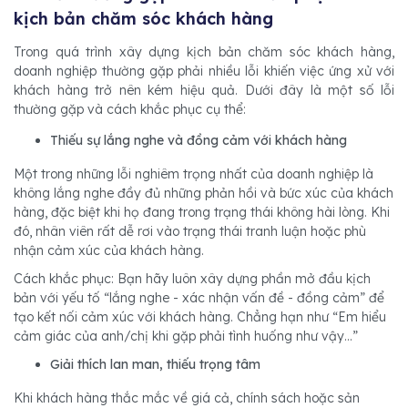
kịch bản chăm sóc khách hàng
Trong quá trình xây dựng kịch bản chăm sóc khách hàng,
doanh nghiệp thường gặp phải nhiều lỗi khiến việc ứng xử với
khách hàng trở nên kém hiệu quả. Dưới đây là một số lỗi
thường gặp và cách khắc phục cụ thể:
Thiếu sự lắng nghe và đồng cảm với khách hàng
Một trong những lỗi nghiêm trọng nhất của doanh nghiệp là
không lắng nghe đầy đủ những phản hồi và bức xúc của khách
hàng, đặc biệt khi họ đang trong trạng thái không hài lòng. Khi
đó, nhân viên rất dễ rơi vào trạng thái tranh luận hoặc phù
nhận cảm xúc của khách hàng.
Cách khắc phục: Bạn hãy luôn xây dựng phần mở đầu kịch
bản với yếu tố “lắng nghe - xác nhận vấn đề - đồng cảm” để
tạo kết nối cảm xúc với khách hàng. Chẳng hạn như “Em hiểu
cảm giác của anh/chị khi gặp phải tình huống như vậy…”
Giải thích lan man, thiếu trọng tâm
Khi khách hàng thắc mắc về giá cả, chính sách hoặc sản