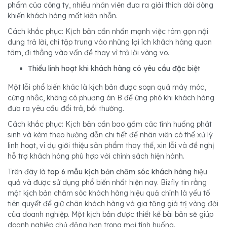
phẩm của công ty, nhiều nhân viên đưa ra giải thích dài dòng
khiến khách hàng mất kiên nhẫn.
Cách khắc phục: Kịch bản cần nhấn mạnh việc tóm gọn nội
dung trả lời, chỉ tập trung vào những lợi ích khách hàng quan
tâm, đi thẳng vào vấn đề thay vì trả lời vòng vo.
Thiếu linh hoạt khi khách hàng có yêu cầu đặc biệt
Một lỗi phổ biến khác là kịch bản được soạn quá máy móc,
cứng nhắc, không có phương án B để ứng phó khi khách hàng
đưa ra yêu cầu đổi trả, bồi thường.
Cách khắc phục: Kịch bản cần bao gồm các tình huống phát
sinh và kèm theo hướng dẫn chi tiết để nhân viên có thể xử lý
linh hoạt, ví dụ giới thiệu sản phẩm thay thế, xin lỗi và đề nghị
hỗ trợ khách hàng phù hợp với chính sách hiện hành.
Trên đây là
top 6 mẫu kịch bản chăm sóc khách hàng
hiệu
quả và được sử dụng phổ biến nhất hiện nay. Bizfly tin rằng
một kịch bản chăm sóc khách hàng hiệu quả chính là yếu tố
tiên quyết để giữ chân khách hàng và gia tăng giá trị vòng đời
của doanh nghiệp. Một kịch bản được thiết kế bài bản sẽ giúp
doanh nghiệp chủ động hơn trong mọi tình huống.