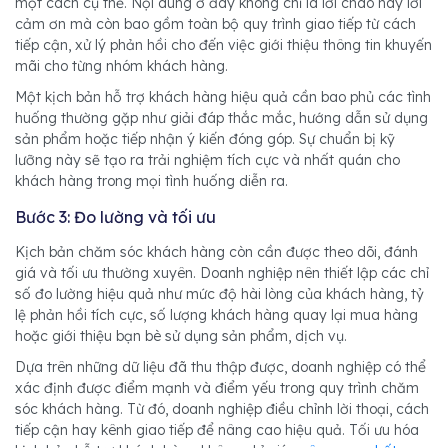
một cách cụ thể. Nội dung ở đây không chỉ là lời chào hay lời
cảm ơn mà còn bao gồm toàn bộ quy trình giao tiếp từ cách
tiếp cận, xử lý phản hồi cho đến việc giới thiệu thông tin khuyến
mãi cho từng nhóm khách hàng.
Một kịch bản hỗ trợ khách hàng hiệu quả cần bao phủ các tình
huống thường gặp như giải đáp thắc mắc, hướng dẫn sử dụng
sản phẩm hoặc tiếp nhận ý kiến đóng góp. Sự chuẩn bị kỹ
lưỡng này sẽ tạo ra trải nghiệm tích cực và nhất quán cho
khách hàng trong mọi tình huống diễn ra.
Bước 3: Đo lường và tối ưu
Kịch bản chăm sóc khách hàng còn cần được theo dõi, đánh
giá và tối ưu thường xuyên. Doanh nghiệp nên thiết lập các chỉ
số đo lường hiệu quả như mức độ hài lòng của khách hàng, tỷ
lệ phản hồi tích cực, số lượng khách hàng quay lại mua hàng
hoặc giới thiệu bạn bè sử dụng sản phẩm, dịch vụ.
Dựa trên những dữ liệu đã thu thập được, doanh nghiệp có thể
xác định được điểm mạnh và điểm yếu trong quy trình chăm
sóc khách hàng. Từ đó, doanh nghiệp điều chỉnh lời thoại, cách
tiếp cận hay kênh giao tiếp để nâng cao hiệu quả. Tối ưu hóa