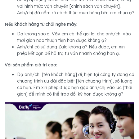
với hình thức vận chuyển [chính sách vận chuyển].
Anh/chị đã nắm rõ cách thức mua hàng bên em chưa ạ?
Nếu khách hàng từ chối nghe máy:
Dạ không sao ạ. Vậy em có thể gọi lại cho anh/chị vào
thời gian nào thuận tiện hơn được không ạ?
Anh/chị có sử dụng Zalo không ạ? Nếu được, em xin
phép kết bạn để hỗ trợ tư vấn nhanh chóng hơn ạ.
Với sản phẩm giá trị cao:
Dạ anh/chị [tên khách hàng] ơi, hiện tại công ty đang có
chương trình ưu đãi đặc biệt [tên chương trình], số lượng
có hạn. Em xin phép được hẹn gặp anh/chị vào lúc [thời
gian] để mình có thể trao đổi kỹ hơn được không ạ?