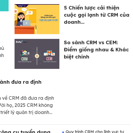
5 Chiến lược cải thiện
cuộc gọi lạnh từ CRM của
doanh...
So sánh CRM vs CEM:
hù
Điểm giống nhau & Khác
nh
biệt chính
ành đưa ra định
h về CRM đã đưa ra định
 Với họ, 2025 CRM không
triết lý quản trị doanh
ối quan hệ lâu dài, giúp
g.
công cụ tuyển dụng
Quy trình CRM cho lĩnh vực tư