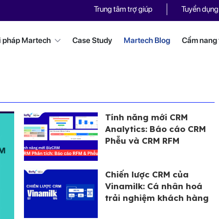
Trung tâm trợ giúp
Tuyển dụng
i pháp Martech
Case Study
Martech Blog
Cẩm nang t
Tính năng mới CRM
Analytics: Báo cáo CRM
Phễu và CRM RFM
Chiến lược CRM của
Vinamilk: Cá nhân hoá
trải nghiệm khách hàng