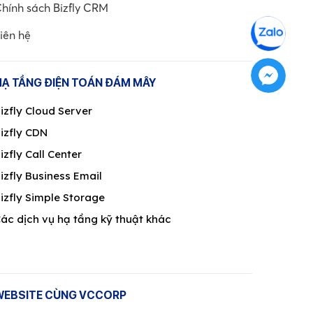
ỨNG DỤNG AI
hính sách Bizfly CRM
[Tài liệu] 3 kịch bản dùng AI Agent tư
iên hệ
vấn tuyển sinh - Giải pháp tối ưu cho
mùa tuyển sinh 2026
BÀI VIẾT NỔI BẬT
HẠ TẦNG ĐIỆN TOÁN ĐÁM MÂY
izfly Cloud Server
izfly CDN
izfly Call Center
izfly Business Email
izfly Simple Storage
ác dịch vụ hạ tầng kỹ thuật khác
WEBSITE CÙNG VCCORP