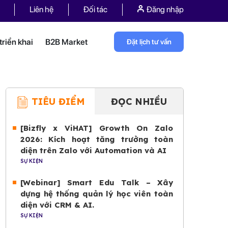
Liên hệ
Đối tác
Đăng nhập
riển khai
B2B Market
Đặt lịch tư vấn
TIÊU ĐIỂM
ĐỌC NHIỀU
[Bizfly x ViHAT] Growth On Zalo
2026: Kích hoạt tăng trưởng toàn
diện trên Zalo với Automation và AI
SỰ KIỆN
[Webinar] Smart Edu Talk – Xây
dựng hệ thống quản lý học viên toàn
diện với CRM & AI.
SỰ KIỆN