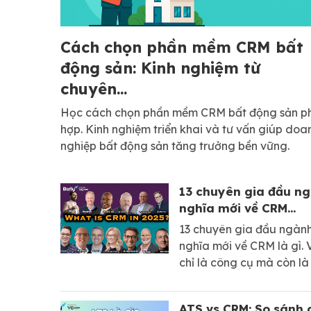
Cách chọn phần mềm CRM bất
động sản: Kinh nghiệm từ
chuyên...
Học cách chọn phần mềm CRM bất động sản p
hợp. Kinh nghiệm triển khai và tư vấn giúp doa
nghiệp bất động sản tăng trưởng bền vững.
13 chuyên gia đầu ng
nghĩa mới về CRM...
13 chuyên gia đầu ngàn
nghĩa mới về CRM là gì.
chỉ là công cụ mà còn là 
nghiệp hỗ trợ tạo dựng m
doanh nghiệp tăng trưởn
ATS vs CRM: So sánh 