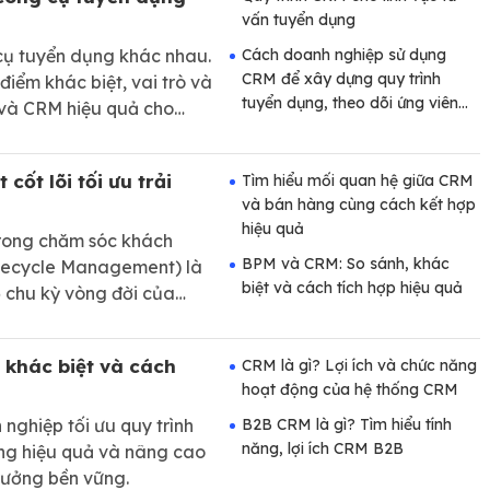
vấn tuyển dụng
cụ tuyển dụng khác nhau.
Cách doanh nghiệp sử dụng
CRM để xây dựng quy trình
 điểm khác biệt, vai trò và
tuyển dụng, theo dõi ứng viên
 và CRM hiệu quả cho
và đặt lịch hẹn phỏng vấn
cốt lõi tối ưu trải
Tìm hiểu mối quan hệ giữa CRM
và bán hàng cùng cách kết hợp
hiệu quả
rong chăm sóc khách
BPM và CRM: So sánh, khác
fecycle Management) là
biệt và cách tích hợp hiệu quả
ộ chu kỳ vòng đời của
mer Relationship
anh nghiệp quản lý và
 khác biệt và cách
CRM là gì? Lợi ích và chức năng
ới khách hàng
hoạt động của hệ thống CRM
ghiệp tối ưu quy trình
B2B CRM là gì? Tìm hiểu tính
năng, lợi ích CRM B2B
àng hiệu quả và nâng cao
trưởng bền vững.