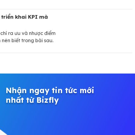
 triển khai KPI mà
 chỉ ra ưu và nhược điểm
 nên biết trong bài sau.
Nhận ngay tin tức mới
nhất từ Bizfly