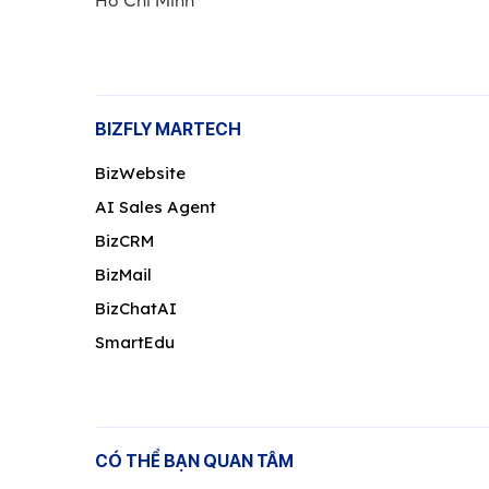
Hồ Chí Minh
BIZFLY MARTECH
BizWebsite
AI Sales Agent
BizCRM
BizMail
BizChatAI
SmartEdu
CÓ THỂ BẠN QUAN TÂM