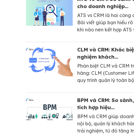
cho doanh nghiệp...
ATS vs CRM là hai công 
Bài viết giúp bạn hiểu rõ
khi nào nên kết hợp ATS
doanh nghiệp
CLM và CRM: Khác biệt 
nghiệm khách...
Phân biệt CLM và CRM t
hàng: CLM (Customer Li
quy trình quản lý toàn b
khách hàng. CRM (Custo
Management) là cách do
BPM và CRM: So sánh,
chăm sóc mối quan hệ v
tích hợp hiệu...
BPM và CRM giúp doanh n
nội bộ, quản lý khách h
trải nghiệm, từ đó tăng 