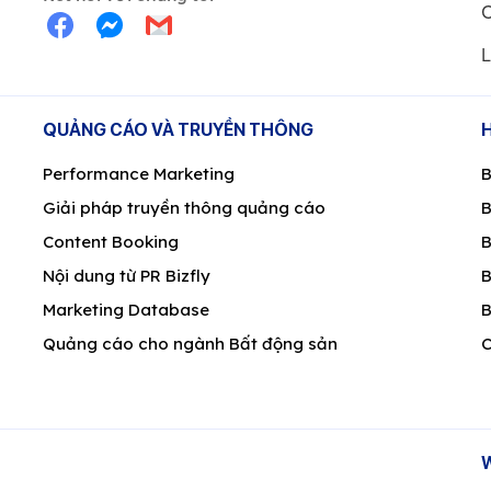
C
L
QUẢNG CÁO VÀ TRUYỀN THÔNG
Performance Marketing
B
Giải pháp truyền thông quảng cáo
B
Content Booking
B
Nội dung từ PR Bizfly
B
Marketing Database
B
Quảng cáo cho ngành Bất động sản
C