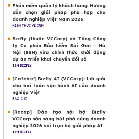
Phần mềm quản lý khách hàng: Hướng
dẫn chọn giải pháp phù hợp cho
doanh nghiệp Việt Nam 2026
KIẾN THỨC VỀ CRM
Bizfly (thuộc VCCorp) và Tổng Công
ty Cổ phần Bảo hiểm Sài Gòn – Hà
Nội (BSH) vừa chính thức khởi động
dự án triển khai chuyển đổi số
TIN BIZFLY
[Cafebiz] Bizfly AI (VCCorp): Lời giải
cho bài toán vận hành AI của doanh
nghiệp Việt
BÁO CHÍ
[Recap] Đào tạo nội bộ: Bizfly
VCCorp sẵn sàng bứt phá cùng doanh
nghiệp 2026 với trọn bộ giải pháp AI
TIN BIZFLY