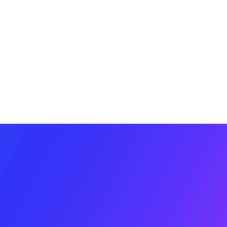
Cách AI Agent định nghĩa lại hiệu
suất doanh nghiệp Việt
ỨNG DỤNG AI
Vibe Working là gì? AI thay đổi cách
làm việc trong kỷ nguyên AI Agent
như thế nào?
ỨNG DỤNG AI
[TB] Cập nhật tính năng sản phẩm
BizCRM - Tháng 4/2026
TIN BIZFLY
Agentic AI: Khi AI không còn là công
cụ hỗ trợ mà trở thành cộng sự thực
thi mục tiêu
ỨNG DỤNG AI
Cách ứng dụng AI Agent để tăng tỷ lệ
thí sinh nộp hồ sơ vào đúng ngành thế