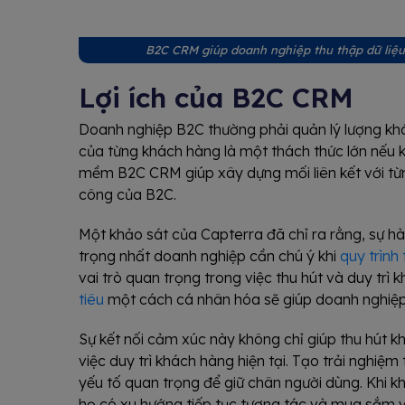
B2C CRM giúp doanh nghiệp thu thập dữ liệu,
Lợi ích của B2C CRM
Doanh nghiệp B2C thường phải quản lý lượng khác
của từng khách hàng là một thách thức lớn nếu
mềm B2C CRM giúp xây dựng mối liên kết với từn
công của B2C.
Một khảo sát của Capterra đã chỉ ra rằng, sự hà
trọng nhất doanh nghiệp cần chú ý khi
quy trình
vai trò quan trọng trong việc thu hút và duy trì 
tiêu
một cách cá nhân hóa sẽ giúp doanh nghiệp t
Sự kết nối cảm xúc này không chỉ giúp thu hút
việc duy trì khách hàng hiện tại. Tạo trải nghi
yếu tố quan trọng để giữ chân người dùng. Khi 
họ có xu hướng tiếp tục tương tác và mua sắm v