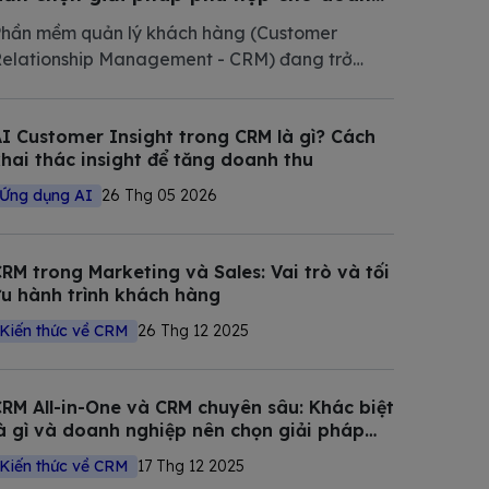
nghiệp Việt Nam 2026
hần mềm quản lý khách hàng (Customer
elationship Management - CRM) đang trở
hành phần mềm không thể thiếu trong chiến
ược số hóa của các doanh nghiệp hiện đại.
I Customer Insight trong CRM là gì? Cách
rong bài viết này, Bizfly tổng hợp và phân tích
hai thác insight để tăng doanh thu
hi tiết các giải pháp CRM tốt nhất
Ứng dụng AI
26 Thg 05 2026
RM trong Marketing và Sales: Vai trò và tối
u hành trình khách hàng
Kiến thức về CRM
26 Thg 12 2025
RM All-in-One và CRM chuyên sâu: Khác biệt
à gì và doanh nghiệp nên chọn giải pháp
nào?
Kiến thức về CRM
17 Thg 12 2025