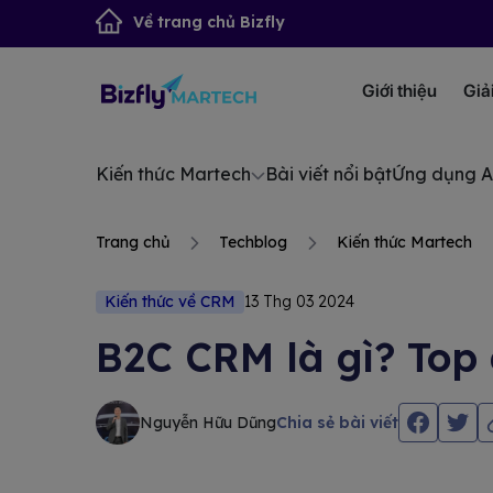
Về trang chủ Bizfly
Giới thiệu
Giả
Kiến thức Martech
Bài viết nổi bật
Ứng dụng A
Trang chủ
Techblog
Kiến thức Martech
Kiến thức về CRM
13 Thg 03 2024
B2C CRM là gì? Top
Nguyễn Hữu Dũng
Chia sẻ bài viết