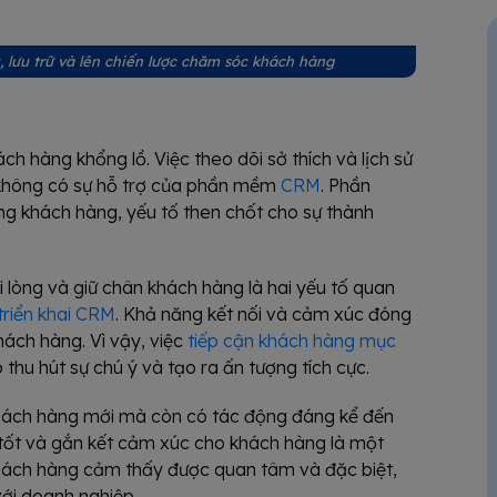
 lưu trữ và lên chiến lược chăm sóc khách hàng
h hàng khổng lồ. Việc theo dõi sở thích và lịch sử
 không có sự hỗ trợ của phần mềm
CRM
. Phần
g khách hàng, yếu tố then chốt cho sự thành
i lòng và giữ chân khách hàng là hai yếu tố quan
 triển khai CRM
. Khả năng kết nối và cảm xúc đóng
khách hàng. Vì vậy, việc
tiếp cận khách hàng mục
hu hút sự chú ý và tạo ra ấn tượng tích cực.
 khách hàng mới mà còn có tác động đáng kể đến
ệm tốt và gắn kết cảm xúc cho khách hàng là một
khách hàng cảm thấy được quan tâm và đặc biệt,
ới doanh nghiệp.