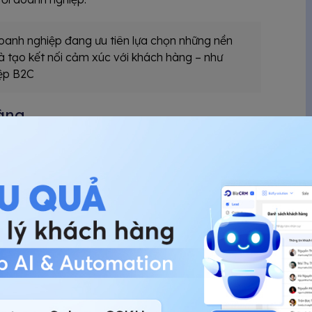
 doanh nghiệp đang ưu tiên lựa chọn những nền
 tạo kết nối cảm xúc với khách hàng – như
iệp B2C
àng
khách hàng từ nhiều kênh khác nhau (website,
hất, giúp doanh nghiệp hiểu rõ nhu cầu và hành vi
p.
ốt hành trình mua sắm, thu thập thông tin liên
bộ phận bán hàng và bộ phận khác truy cập dữ liệu
 mạch và tích cực. Một điều quan trọng đối với các
đa dạng.
ng
 và marketing, tiết kiệm thời gian và chi phí cho