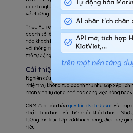
doanh nghiệp. Ví dụ, phần mềm có thể tự động 
về chương trình khuyến mãi, hay nhắc nhở khác
Theo Forrester Research, tự động hóa quy trìn
doanh số lên 15%. Với tính năng theo dõi Email 
nào khách hàng tiềm năng mở Email. Cũng như ng
với thông tin giới thiệu về sản phẩm. Thông qua 
thể tự động hoá các chiến dịch tiếp thị qua emai
Cải thiện năng suất và hiệu quả
Nghiên cứu của Inside Sales tiết lộ rằng 64% nh
nhiệm vụ không tạo doanh thu như sắp xếp lịch t
nhân viên tự động hoá các công việc hàng ngày 
CRM đơn giản hóa
quy trình kinh doanh
và giúp 
nhất - bán hàng và chăm sóc khách hàng. Nhờ đó
tương tác trực tiếp với khách hàng, điều này gi
hiệu