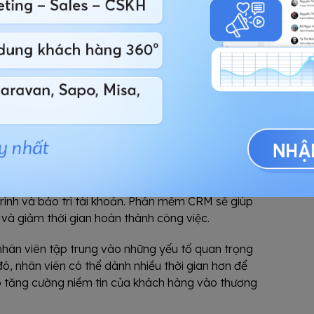
gửi email chào mừng khách hàng mới, thông báo
h hàng thanh toán hóa đơn.
h bán hàng và marketing giúp doanh nghiệp tăng
trên CRM, nhà bán hàng có khả năng biết được khi
ười tiếp thị biết cách thức khách hàng tương tác
phân tích này, CRM kết hợp với trí tuệ nhân tạo có
l và gửi tin nhắn bán hàng đúng lúc.
 công việc
ân viên bán hàng dành nhiều thời gian cho các
rình và bảo trì tài khoản. Phần mềm CRM sẽ giúp
và giảm thời gian hoàn thành công việc.
nhân viên tập trung vào những yếu tố quan trọng
, nhân viên có thể dành nhiều thời gian hơn để
úp tăng cường niềm tin của khách hàng vào thương