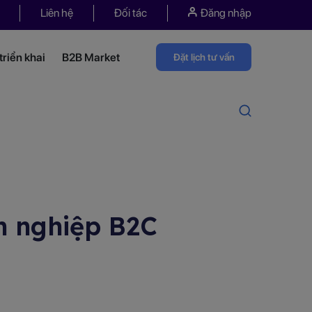
Liên hệ
Đối tác
Đăng nhập
riển khai
B2B Market
Đặt lịch tư vấn
h nghiệp B2C