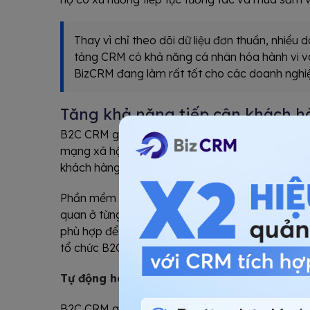
Thay vì chỉ theo dõi dữ liệu đơn thuần, nhiều
tảng CRM có khả năng cá nhân hóa hành vi và
BizCRM đang làm rất tốt cho các doanh ngh
Tăng khả năng tiếp cận khách h
B2C CRM giúp doanh nghiệp tổng hợp thông tin 
mạng xã hội, email,...) vào một hệ thống thống n
khách hàng để đưa ra chiến lược tiếp cận phù hợ
Phần mềm CRM cần theo dõi khách hàng trong su
quan ở từng điểm tương tác. Điều này giúp các 
phù hợp để mang lại trải nghiệm khách hàng liền
tổ chức B2C là quản lý lượng khách hàng lớn và 
Tự động hoá liên kết bán hàng và marketi
B2C CRM giúp tự động hóa các quy trình bán hàng