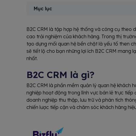
Mục lục
B2C CRM là tập hợp hệ thống và công cụ theo d
cao trải nghiệm của khách hàng. Trong thị trường
tạo dựng mối quan hệ bền chặt là yếu tố then ch
sẽ tiết lộ cho bạn những lợi ích B2C CRM mang 
nhất.
B2C CRM là gì?
B2C CRM là phần mềm quản lý quan hệ khách hà
nghiệp hoạt động trong lĩnh vực bán lẻ trực tiế
doanh nghiệp thu thập, lưu trữ và phân tích thô
chiến lược tiếp cận và chăm sóc khách hàng hiệu