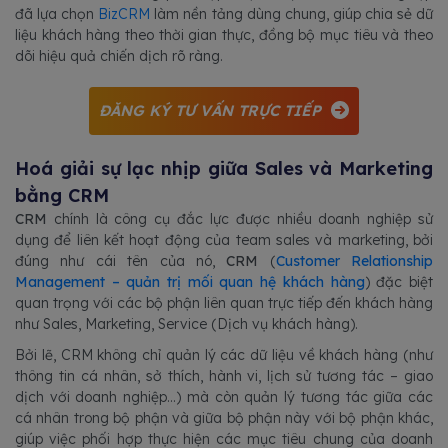
đã lựa chọn
BizCRM
làm nền tảng dùng chung, giúp chia sẻ dữ
liệu khách hàng theo thời gian thực, đồng bộ mục tiêu và theo
dõi hiệu quả chiến dịch rõ ràng.
ĐĂNG KÝ TƯ VẤN TRỰC TIẾP
Hoá giải sự lạc nhịp giữa Sales và Marketing
bằng CRM
CRM
chính là công cụ đắc lực được nhiều doanh nghiệp sử
dụng để liên kết hoạt động của team sales và marketing, bởi
đúng như cái tên của nó,
CRM
(
Customer Relationship
Management – quản trị mối quan hệ khách hàng
) đặc biệt
quan trọng với các bộ phận liên quan trực tiếp đến khách hàng
như Sales, Marketing, Service (Dịch vụ khách hàng).
Bởi lẽ, CRM không chỉ quản lý các dữ liệu về khách hàng (như
thông tin cá nhân, sở thích, hành vi, lịch sử tương tác – giao
dịch với doanh nghiệp…) mà còn quản lý tương tác giữa các
cá nhân trong bộ phận và giữa bộ phận này với bộ phận khác,
giúp việc phối hợp thực hiện các mục tiêu chung của doanh