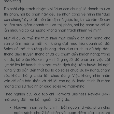
marketing.
Do phải chịu trách nhiệm với “đứa con chung” là doanh thu và
thị phần, hai bộ phận này đều sẽ nhận công về mình khi “đứa
con chung” ấy phát triển ổn định. Ngược lại, khi có vấn đề xảy
ra làm suy giảm doanh thu và thị phần, hai bộ phận sẽ đổ lỗi
lẫn nhau và có xu hướng không nhận trách nhiệm về mình.
Một ví dụ cụ thể: khi thực hiện một chiến dịch bán hàng cho
sản phẩm mới ra mắt, khi không đạt mục tiêu doanh số, đội
Sales có thể cho rằng chương trình đưa ra chưa đủ hấp dẫn,
thông điệp truyền thông chưa đủ chạm đến khách hàng; trong
khi đó, bộ phận Marketing – những người đã phải làm việc cật
lực để lên kế hoạch cho một chiến dịch thật tâm huyết, lại nghĩ
rằng lý do dẫn đến thất bại là do sales chưa đủ kỹ năng, chăm
sóc khách hàng chưa tốt, chưa đúng. Việc không nhìn nhận
vấn đề của bản thân và đổ lỗi cho người khác chính là mầm
mống cho sự “lạc nhịp” giữa sales và marketing.
Theo nghiên cứu của tạp chí Harvard Business Review (Mỹ),
mối xung đột trên bắt nguồn từ 2 lý do:
Nguyên nhân về tài chính: Bắt nguồn từ việc phân chia
ngân sách cho 2 bộ phận và quan điểm của sales và