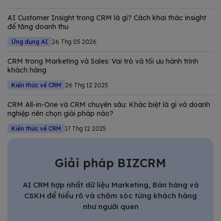
thiếu trong chiến lược số hóa của các doanh nghiệp hiện đại.
Trong bài viết này, Bizfly tổng hợp và phân tích chi tiết các
AI Customer Insight trong CRM là gì? Cách khai thác insight
giải pháp CRM tốt nhất
để tăng doanh thu
Ứng dụng AI
26 Thg 05 2026
CRM trong Marketing và Sales: Vai trò và tối ưu hành trình
khách hàng
Kiến thức về CRM
26 Thg 12 2025
CRM All-in-One và CRM chuyên sâu: Khác biệt là gì và doanh
nghiệp nên chọn giải pháp nào?
Kiến thức về CRM
17 Thg 12 2025
Giải pháp BIZCRM
AI CRM hợp nhất dữ liệu Marketing, Bán hàng và
CSKH để hiểu rõ và chăm sóc từng khách hàng
như người quen