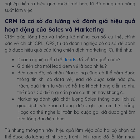
nghiệp diễn ra hiệu quả, mượt mà hơn, từ đó nâng cao năng
suất làm việc.
CRM là cơ sở đo lường và đánh giá hiệu quả
hoạt động của Sales và Marketing
CRM giúp tổng hợp và thống kê những con số cụ thể, chính
xác về chi phí CPL, CPS, từ đó doanh nghiệp có cơ sở để đánh
giá được hiệu quả của từng chiến dịch marketing. Cụ thể như:
Doanh nghiệp cần biết
leads
đổ về từ nguồn nào?
Giá tiền cho mỗi lead đem về là bao nhiêu?
Bên cạnh đó, bộ phận Marketing cũng có thể nắm được
thông tin khi có data về, lead đó được sale nào phụ
trách, quá trình tư vấn và hỗ trợ khách hàng diễn ra như
thế nào? Có điểm gì cần phải cải thiện hay không?…
Marketing đánh giá chất lượng Sales thông qua lịch sử
giao dịch với khách hàng được ghi lại trên hệ thống.
Hoặc có thể nghe lại toàn bộ cuộc gọi đã được ghi âm
trên tổng đài điện thoại.
Từ những thông tin này, hiệu quả làm việc của hai bộ phận có
thể được đo lường chính xác, tránh tình trạng đổ lỗi lẫn nhau