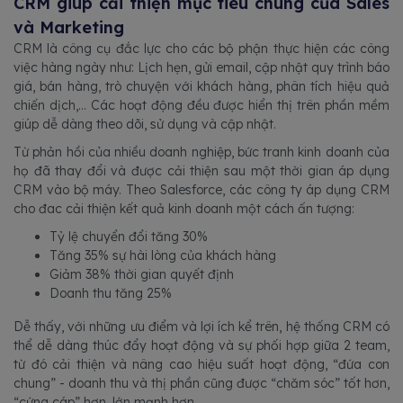
CRM giúp cải thiện mục tiêu chung của Sales
và Marketing
CRM là công cụ đắc lực cho các bộ phận thực hiện các công
việc hàng ngày như: Lịch hẹn, gửi email, cập nhật quy trình báo
giá, bán hàng, trò chuyện với khách hàng, phân tích hiệu quả
chiến dịch,... Các hoạt động đều được hiển thị trên phần mềm
giúp dễ dàng theo dõi, sử dụng và cập nhật.
Từ phản hồi của nhiều doanh nghiệp, bức tranh kinh doanh của
họ đã thay đổi và được cải thiện sau một thời gian áp dụng
CRM vào bộ máy. Theo Salesforce, các công ty áp dụng CRM
cho đac cải thiện kết quả kinh doanh một cách ấn tượng:
Tỷ lệ chuyển đổi tăng 30%
Tăng 35% sự hài lòng của khách hàng
Giảm 38% thời gian quyết định
Doanh thu tăng 25%
Dễ thấy, với những ưu điểm và lợi ích kể trên, hệ thống CRM có
thể dễ dàng thúc đẩy hoạt động và sự phối hợp giữa 2 team,
từ đó cải thiện và nâng cao hiệu suất hoạt động, “đứa con
chung” - doanh thu và thị phần cũng được “chăm sóc” tốt hơn,
“cứng cáp” hơn, lớn mạnh hơn.