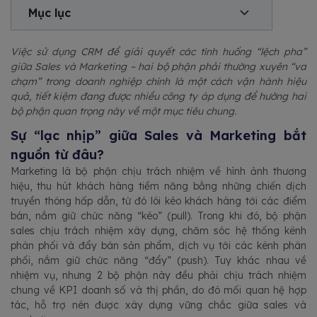
Mục lục
Việc sử dụng CRM để giải quyết các tình huống “lệch pha”
giữa Sales và Marketing – hai bộ phận phải thường xuyên “va
chạm” trong doanh nghiệp chính là một cách vận hành hiệu
quả, tiết kiệm đang được nhiều công ty áp dụng để hướng hai
bộ phận quan trọng này về một mục tiêu chung.
Sự “lạc nhịp” giữa Sales và Marketing bắt
nguồn từ đâu?
Marketing là bộ phận chịu trách nhiệm về hình ảnh thương
hiệu, thu hút khách hàng tiềm năng bằng những chiến dịch
truyền thông hấp dẫn, từ đó lôi kéo khách hàng tới các điểm
bán, nắm giữ chức năng “kéo” (pull). Trong khi đó, bộ phận
sales chịu trách nhiệm xây dựng, chăm sóc hệ thống kênh
phân phối và đẩy bán sản phẩm, dịch vụ tới các kênh phân
phối, nắm giữ chức năng “đẩy” (push). Tuy khác nhau về
nhiệm vụ, nhưng 2 bộ phận này đều phải chịu trách nhiệm
chung về KPI doanh số và thị phần, do đó mối quan hệ hợp
tác, hỗ trợ nên được xây dựng vững chắc giữa sales và