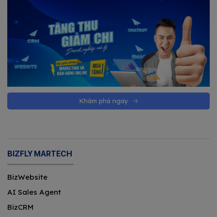
Khám phá ngay
BIZFLY MARTECH
BizWebsite
AI Sales Agent
BizCRM