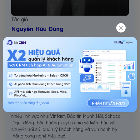
Tác giả
Nguyễn Hữu Dũng
Nguyễn Hữu Dũng là chuyên gia với hơn 18 năm kinh
nghiệm trong ngành công nghệ thông tin, hiện là Giám
đốc Sản phẩm tại Bizfly (VCCorp). Tốt nghiệp Đại học
Quốc gia Hà Nội, anh phụ trách các giải pháp công
nghệ trọng điểm của Bizfly bao gồm Thiết kế Website,
BizCRM, Bizfly CDP và BizMobile App, tập trung vào
quản lý khách hàng, phân tích dữ liệu và xây dựng hạ
tầng số toàn diện cho doanh nghiệp.
Anh Dũng đã dẫn dắt đội ngũ triển khai thành công
nhiều dự án lớn cho các tập đoàn và doanh nghiệp trong
nhiều lĩnh vực như: Vinfast, Bảo tín Mạnh Hải, Sohaco,
Doji... đồng thời thường xuyên chia sẻ kiến thức về
chuyển đổi số, quản lý khách hàng và vận hành hệ
thống công nghệ hiệu quả