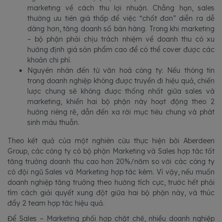
marketing về cách thu lợi nhuận. Chẳng hạn, sales
thường ưu tiên giá thấp để việc “chốt đơn” diễn ra dễ
dàng hơn, tăng doanh số bán hàng. Trong khi marketing
– bộ phận phải chịu trách nhiệm về doanh thu có xu
hướng định giá sản phẩm cao để có thể cover được các
khoản chi phí.
Nguyên nhân đến từ văn hoá công ty: Nếu thông tin
trong doanh nghiệp không được truyền đi hiệu quả, chiến
lược chung sẽ không được thống nhất giữa sales và
marketing, khiến hai bộ phận này hoạt động theo 2
hướng riêng rẽ, dẫn đến xa rời mục tiêu chung và phát
sinh mâu thuẫn.
Theo kết quả của một nghiên cứu thực hiện bởi Aberdeen
Group, các công ty có bộ phận Marketing và Sales hợp tác tốt
tăng trưởng doanh thu cao hơn 20%/năm so với các công ty
có đội ngũ Sales và Marketing hợp tác kém. Vì vậy, nếu muốn
doanh nghiệp tăng trưởng theo hướng tích cực, trước hết phải
tìm cách giải quyết xung đột giữa hai bộ phận này, và thúc
đẩy 2 team hợp tác hiệu quả.
Để Sales – Marketing phối hợp chặt chẽ, nhiều doanh nghiệp