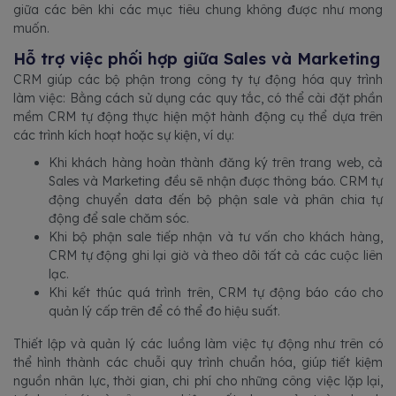
giữa các bên khi các mục tiêu chung không được như mong
muốn.
Hỗ trợ việc phối hợp giữa Sales và Marketing
CRM giúp các bộ phận trong công ty tự động hóa quy trình
làm việc: Bằng cách sử dụng các quy tắc, có thể cài đặt phần
mềm CRM tự động thực hiện một hành động cụ thể dựa trên
các trình kích hoạt hoặc sự kiện, ví dụ:
Khi khách hàng hoàn thành đăng ký trên trang web, cả
Sales và Marketing đều sẽ nhận được thông báo. CRM tự
động chuyển data đến bộ phận sale và phân chia tự
động để sale chăm sóc.
Khi bộ phận sale tiếp nhận và tư vấn cho khách hàng,
CRM tự động ghi lại giờ và theo dõi tất cả các cuộc liên
lạc.
Khi kết thúc quá trình trên, CRM tự động báo cáo cho
quản lý cấp trên để có thể đo hiệu suất.
Thiết lập và quản lý các luồng làm việc tự động như trên có
thể hình thành các chuỗi quy trình chuẩn hóa, giúp tiết kiệm
nguồn nhân lực, thời gian, chi phí cho những công việc lặp lại,