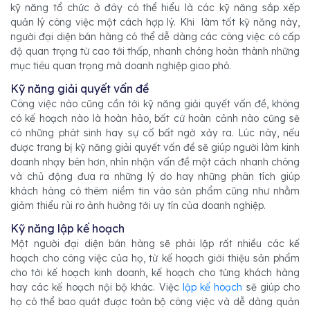
kỹ năng tổ chức ở đây có thể hiểu là các kỹ năng sắp xếp
quản lý công việc một cách hợp lý. Khi làm tốt kỹ năng này,
người đại diện bán hàng có thể dễ dàng các công việc có cấp
độ quan trọng từ cao tới thấp, nhanh chóng hoàn thành những
mục tiêu quan trọng mà doanh nghiệp giao phó.
Kỹ năng giải quyết vấn đề
Công việc nào cũng cần tới kỹ năng giải quyết vấn đề, không
có kế hoạch nào là hoàn hảo, bất cứ hoàn cảnh nào cũng sẽ
có những phát sinh hay sự cố bất ngờ xảy ra. Lúc này, nếu
được trang bị kỹ năng giải quyết vấn đề sẽ giúp người làm kinh
doanh nhạy bén hơn, nhìn nhận vấn đề một cách nhanh chóng
và chủ động đưa ra những lý do hay những phân tích giúp
khách hàng có thêm niềm tin vào sản phẩm cũng như nhằm
giảm thiểu rủi ro ảnh hưởng tới uy tín của doanh nghiệp.
Kỹ năng lập kế hoạch
Một người đại diện bán hàng sẽ phải lập rất nhiều các kế
hoạch cho công việc của họ, từ kế hoạch giới thiệu sản phẩm
cho tới kế hoạch kinh doanh, kế hoạch cho từng khách hàng
hay các kế hoạch nội bộ khác. Việc
lập kế hoạch
sẽ giúp cho
họ có thể bao quát được toàn bộ công việc và dễ dàng quản