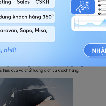
 nối này nâng cao hiệu quả quy trình bán hàng.
ạo khách hàng tiềm năng đến chốt giao dịch, loại
p theo dõi tiến độ và điều chỉnh chiến lược kịp
u quả, cho phép tùy chỉnh thông điệp tiếp thị dựa
ường hiệu quả tiếp thị và giảm thời gian cho các
hệ thống CRM không chỉ giảm bớt gánh nặng công
 hiệu quả và chất lượng dịch vụ khách hàng.