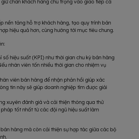
ội giữ chân khách hàng chú trọng vào giao tiếp cá
p nền tảng hỗ trợ khách hàng, tạo quy trình bán
hợp hiệu quả hơn, cùng hướng tới mục tiêu chung.
ên:
ỉ số hiệu suất (KPI) như thời gian chu kỳ bán hàng
Nếu nhân viên tốn nhiều thời gian cho nhiệm vụ
nhân viên bán hàng để nhận phản hồi giúp xác
ông tin này sẽ giúp doanh nghiệp tìm được giải
ng xuyên đánh giá và cải thiện thông qua thử
háp tốt nhất từ các đội ngũ hiệu suất làm
h bán hàng mà còn cải thiện sự hợp tác giữa các bộ
nh.