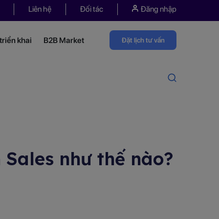
Liên hệ
Đối tác
Đăng nhập
riển khai
B2B Market
Đặt lịch tư vấn
 Sales như thế nào?