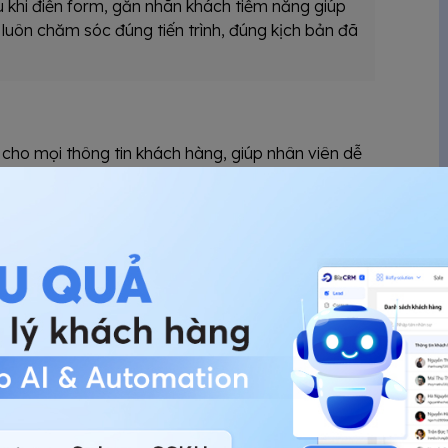
au khi điền form, gắn nhãn khách tiềm năng giúp
luôn chăm sóc đúng tiến trình, đúng kịch bản đã
ho mọi thông tin khách hàng, giúp nhân viên dễ
ới khách hàng. Sự tập trung này giảm thiểu lỗi và
công việc thông qua tính năng đánh giá khách
ọ tập trung vào khách hàng giá trị cao và tối ưu
o cơ sở dữ liệu chung, giúp tiếp thị, bán hàng và