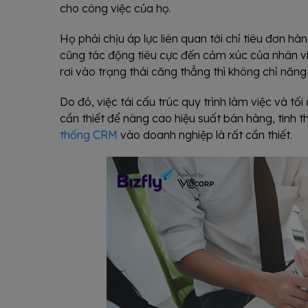
cho công việc của họ.
Họ phải chịu áp lực liên quan tới chỉ tiêu đơn hà
cũng tác động tiêu cực đến cảm xúc của nhân viê
rơi vào trạng thái căng thẳng thì không chỉ năn
Do đó, việc tái cấu trúc quy trình làm việc và tối
cần thiết để nâng cao hiệu suất bán hàng, tinh t
thống CRM
vào doanh nghiệp là rất cần thiết.