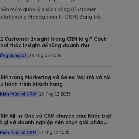
nghiệp Việt Nam 2026
hần mềm quản lý khách hàng (Customer
elationship Management - CRM) đang trở
hành phần mềm không thể thiếu trong chiến
ược số hóa của các doanh nghiệp hiện đại.
I Customer Insight trong CRM là gì? Cách
rong bài viết này, Bizfly tổng hợp và phân tích
hai thác insight để tăng doanh thu
hi tiết các giải pháp CRM tốt nhất
Ứng dụng AI
26 Thg 05 2026
RM trong Marketing và Sales: Vai trò và tối
u hành trình khách hàng
Kiến thức về CRM
26 Thg 12 2025
RM All-in-One và CRM chuyên sâu: Khác biệt
à gì và doanh nghiệp nên chọn giải pháp
nào?
Kiến thức về CRM
17 Thg 12 2025