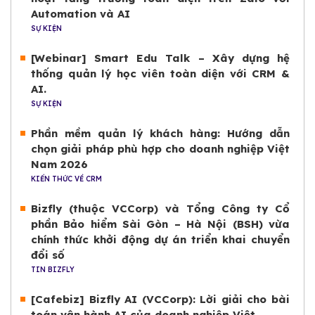
Automation và AI
SỰ KIỆN
[Webinar] Smart Edu Talk – Xây dựng hệ
thống quản lý học viên toàn diện với CRM &
AI.
SỰ KIỆN
Phần mềm quản lý khách hàng: Hướng dẫn
chọn giải pháp phù hợp cho doanh nghiệp Việt
Nam 2026
KIẾN THỨC VỀ CRM
Bizfly (thuộc VCCorp) và Tổng Công ty Cổ
phần Bảo hiểm Sài Gòn – Hà Nội (BSH) vừa
chính thức khởi động dự án triển khai chuyển
đổi số
TIN BIZFLY
[Cafebiz] Bizfly AI (VCCorp): Lời giải cho bài
toán vận hành AI của doanh nghiệp Việt