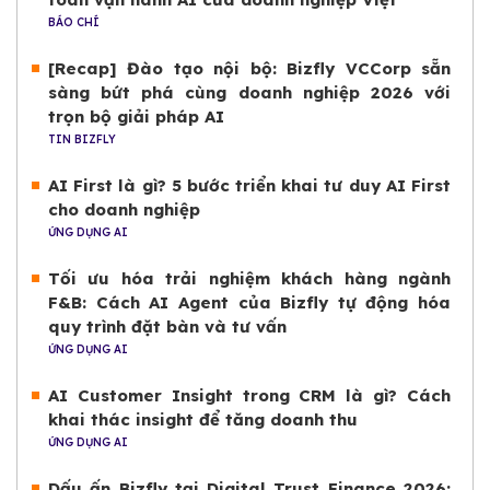
BÁO CHÍ
[Recap] Đào tạo nội bộ: Bizfly VCCorp sẵn
sàng bứt phá cùng doanh nghiệp 2026 với
trọn bộ giải pháp AI
TIN BIZFLY
AI First là gì? 5 bước triển khai tư duy AI First
cho doanh nghiệp
ỨNG DỤNG AI
Tối ưu hóa trải nghiệm khách hàng ngành
F&B: Cách AI Agent của Bizfly tự động hóa
quy trình đặt bàn và tư vấn
ỨNG DỤNG AI
AI Customer Insight trong CRM là gì? Cách
khai thác insight để tăng doanh thu
ỨNG DỤNG AI
Dấu ấn Bizfly tại Digital Trust Finance 2026: