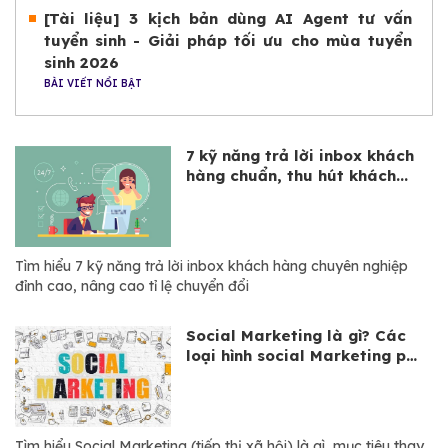
[Tài liệu] 3 kịch bản dùng AI Agent tư vấn
tuyển sinh - Giải pháp tối ưu cho mùa tuyển
sinh 2026
BÀI VIẾT NỔI BẬT
7 kỹ năng trả lời inbox khách
hàng chuẩn, thu hút khách...
Tìm hiểu 7 kỹ năng trả lời inbox khách hàng chuyên nghiệp
đỉnh cao, nâng cao tỉ lệ chuyển đổi
Social Marketing là gì? Các
loại hình social Marketing phổ
biến
Tìm hiểu Social Marketing (tiếp thị xã hội) là gì, mục tiêu thay