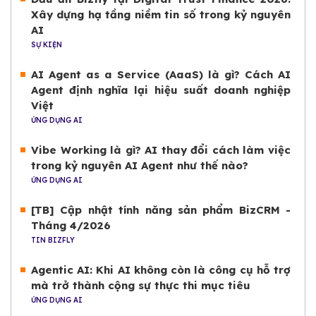
Xây dựng hạ tầng niềm tin số trong kỷ nguyên
AI
SỰ KIỆN
AI Agent as a Service (AaaS) là gì? Cách AI
Agent định nghĩa lại hiệu suất doanh nghiệp
Việt
ỨNG DỤNG AI
Vibe Working là gì? AI thay đổi cách làm việc
trong kỷ nguyên AI Agent như thế nào?
ỨNG DỤNG AI
[TB] Cập nhật tính năng sản phẩm BizCRM -
Tháng 4/2026
TIN BIZFLY
Agentic AI: Khi AI không còn là công cụ hỗ trợ
mà trở thành cộng sự thực thi mục tiêu
ỨNG DỤNG AI